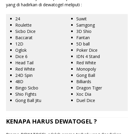
yang di hadirkan di dewatogel meliputi :
24
Suwit
Roulette
Samgong
Sicbo Dice
3D Shio
Baccarat
Fantan
12D
5D ball
Oglok
Poker Dice
Dice 6
IDN 4 Stand
Head Tail
Red White
Red White
Monopoly
24D Spin
Gong Ball
48D
Billiards
Bingo Sicbo
Dragon Tiger
Shio Fights
Xoc Dia
Gong Ball Jitu
Duel Dice
KENAPA HARUS DEWATOGEL ?