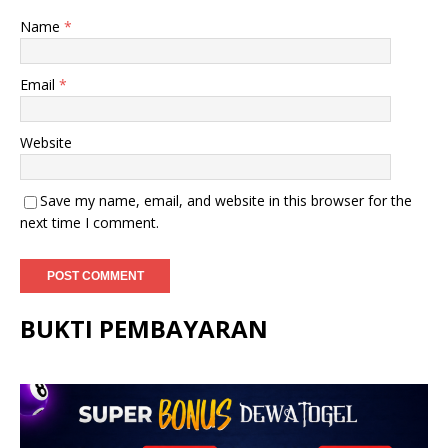
Name
*
Email
*
Website
Save my name, email, and website in this browser for the
next time I comment.
BUKTI PEMBAYARAN