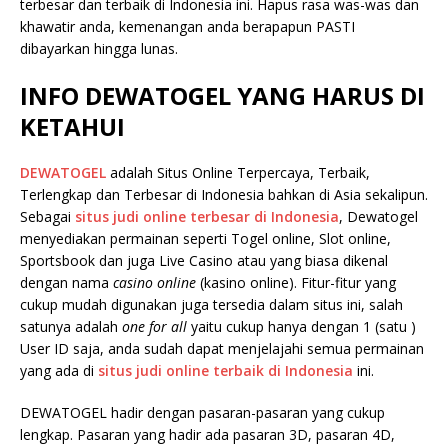
terbesar dan terbaik di Indonesia ini. Hapus rasa was-was dan
khawatir anda, kemenangan anda berapapun PASTI
dibayarkan hingga lunas.
INFO DEWATOGEL YANG HARUS DI
KETAHUI
DEWATOGEL
adalah Situs Online Terpercaya, Terbaik,
Terlengkap dan Terbesar di Indonesia bahkan di Asia sekalipun.
Sebagai
situs judi online terbesar di Indonesia
, Dewatogel
menyediakan permainan seperti Togel online, Slot online,
Sportsbook dan juga Live Casino atau yang biasa dikenal
dengan nama
casino online
(kasino online). Fitur-fitur yang
cukup mudah digunakan juga tersedia dalam situs ini, salah
satunya adalah
one for all
yaitu cukup hanya dengan 1 (satu )
User ID saja, anda sudah dapat menjelajahi semua permainan
yang ada di
situs judi online terbaik di Indonesia
ini.
DEWATOGEL hadir dengan pasaran-pasaran yang cukup
lengkap. Pasaran yang hadir ada pasaran 3D, pasaran 4D,