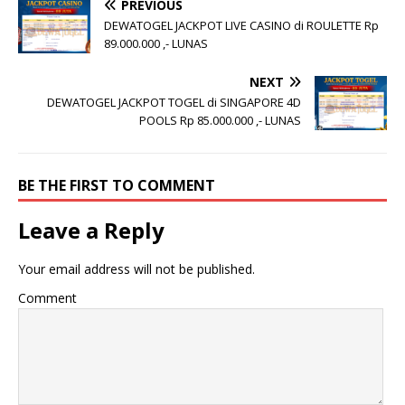
PREVIOUS
DEWATOGEL JACKPOT LIVE CASINO di ROULETTE Rp
89.000.000 ,- LUNAS
NEXT
DEWATOGEL JACKPOT TOGEL di SINGAPORE 4D
POOLS Rp 85.000.000 ,- LUNAS
BE THE FIRST TO COMMENT
Leave a Reply
Your email address will not be published.
Comment