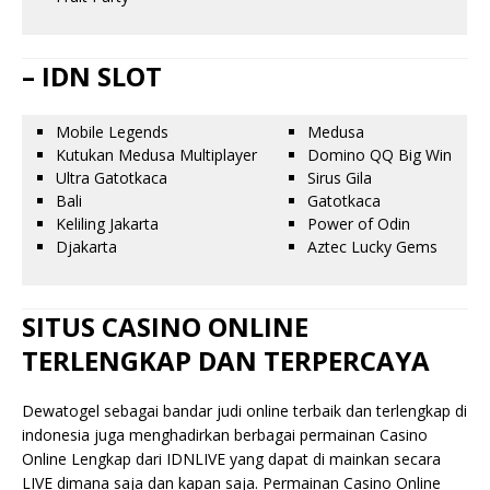
– IDN SLOT
Mobile Legends
Medusa
Kutukan Medusa Multiplayer
Domino QQ Big Win
Ultra Gatotkaca
Sirus Gila
Bali
Gatotkaca
Keliling Jakarta
Power of Odin
Djakarta
Aztec Lucky Gems
SITUS CASINO ONLINE
TERLENGKAP DAN TERPERCAYA
Dewatogel sebagai bandar judi online terbaik dan terlengkap di
indonesia juga menghadirkan berbagai permainan Casino
Online Lengkap dari IDNLIVE yang dapat di mainkan secara
LIVE dimana saja dan kapan saja. Permainan Casino Online