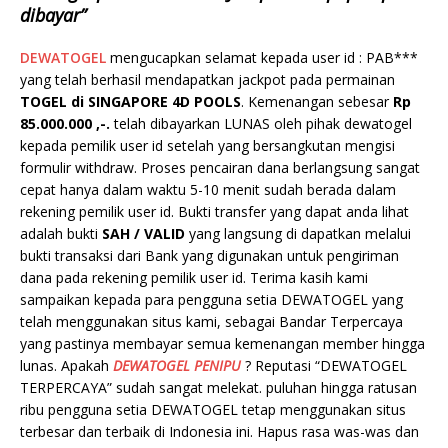
dibayar”
DEWATOGEL
mengucapkan selamat kepada user id : PAB***
yang telah berhasil mendapatkan jackpot pada permainan
TOGEL di SINGAPORE 4D POOLS
. Kemenangan sebesar
Rp
85.000.000
,-.
telah dibayarkan LUNAS oleh pihak dewatogel
kepada pemilik user id setelah yang bersangkutan mengisi
formulir withdraw. Proses pencairan dana berlangsung sangat
cepat hanya dalam waktu 5-10 menit sudah berada dalam
rekening pemilik user id. Bukti transfer yang dapat anda lihat
adalah bukti
SAH / VALID
yang langsung di dapatkan melalui
bukti transaksi dari Bank yang digunakan untuk pengiriman
dana pada rekening pemilik user id. Terima kasih kami
sampaikan kepada para pengguna setia DEWATOGEL yang
telah menggunakan situs kami, sebagai Bandar Terpercaya
yang pastinya membayar semua kemenangan member hingga
lunas. Apakah
DEWATOGEL PENIPU
? Reputasi “DEWATOGEL
TERPERCAYA” sudah sangat melekat. puluhan hingga ratusan
ribu pengguna setia DEWATOGEL tetap menggunakan situs
terbesar dan terbaik di Indonesia ini. Hapus rasa was-was dan