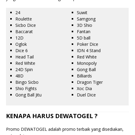
24
Suwit
Roulette
Samgong
Sicbo Dice
3D Shio
Baccarat
Fantan
12D
5D ball
Oglok
Poker Dice
Dice 6
IDN 4 Stand
Head Tail
Red White
Red White
Monopoly
24D Spin
Gong Ball
48D
Billiards
Bingo Sicbo
Dragon Tiger
Shio Fights
Xoc Dia
Gong Ball Jitu
Duel Dice
KENAPA HARUS DEWATOGEL ?
Promo DEWATOGEL adalah promo terbaik yang disediakan,