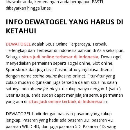
khawatir anda, kemenangan anda berapapun PASTI
dibayarkan hingga lunas.
INFO DEWATOGEL YANG HARUS DI
KETAHUI
DEWATOGEL
adalah Situs Online Terpercaya, Terbaik,
Terlengkap dan Terbesar di Indonesia bahkan di Asia sekalipun.
Sebagai
situs judi online terbesar di Indonesia
, Dewatogel
menyediakan permainan seperti Togel online, Slot online,
Sportsbook dan juga Live Casino atau yang biasa dikenal
dengan nama
casino online
(kasino online). Fitur-fitur yang
cukup mudah digunakan juga tersedia dalam situs ini, salah
satunya adalah
one for all
yaitu cukup hanya dengan 1 (satu )
User ID saja, anda sudah dapat menjelajahi semua permainan
yang ada di
situs judi online terbaik di Indonesia
ini.
DEWATOGEL hadir dengan pasaran-pasaran yang cukup
lengkap. Pasaran yang hadir ada pasaran 3D, pasaran 4D,
pasaran WILD 4D, dan juga pasaran 5D. Pasaran 4D, yang