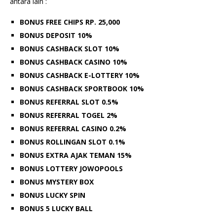
antara lain :
BONUS FREE CHIPS RP. 25,000
BONUS DEPOSIT 10%
BONUS CASHBACK SLOT 10%
BONUS CASHBACK CASINO 10%
BONUS CASHBACK E-LOTTERY 10%
BONUS CASHBACK SPORTBOOK 10%
BONUS REFERRAL SLOT 0.5%
BONUS REFERRAL TOGEL 2%
BONUS REFERRAL CASINO 0.2%
BONUS ROLLINGAN SLOT 0.1%
BONUS EXTRA AJAK TEMAN 15%
BONUS LOTTERY JOWOPOOLS
BONUS MYSTERY BOX
BONUS LUCKY SPIN
BONUS 5 LUCKY BALL