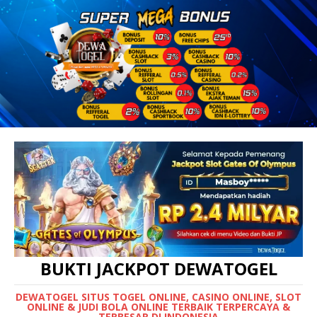
BUKTI JACKPOT DEWATOGEL
DEWATOGEL SITUS TOGEL ONLINE, CASINO ONLINE, SLOT
ONLINE & JUDI BOLA ONLINE TERBAIK TERPERCAYA &
TERBESAR DI INDONESIA