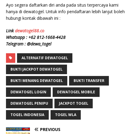
Ayo segera daftarkan diri anda pada situs terpercaya kami
hanya di dewatogel. Untuk info pendaftaran lebih lanjut boleh
hubungi kontak dibawah ini :
Link
dewatogel88.co
Whatsapp : +62 812-1668-4428
Telegram : @dewa_togel
ALTERNATIF DEWATOGEL
BUKTI JACKPOT DEWATOGEL
BUKTI MENANG DEWATOGEL
BUKTI TRANSFER
DEWATOGEL LOGIN
DEWATOGEL MOBILE
DEWATOGEL PENIPU
JACKPOT TOGEL
TOGEL INDONESIA
TOGEL WLA
PREVIOUS