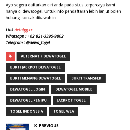
Ayo segera daftarkan diri anda pada situs terpercaya kami
hanya di dewatogel. Untuk info pendaftaran lebih lanjut boleh
hubungi kontak dibawah ini :
Link
detolgg.cc
Whatsapp :
+62 8
21-3395-9802
Telegram : @dewa_togel
ALTERNATIF DEWATOGEL
BUKTI JACKPOT DEWATOGEL
BUKTI MENANG DEWATOGEL
BUKTI TRANSFER
DEWATOGEL LOGIN
DEWATOGEL MOBILE
DEWATOGEL PENIPU
JACKPOT TOGEL
TOGEL INDONESIA
TOGEL WLA
PREVIOUS