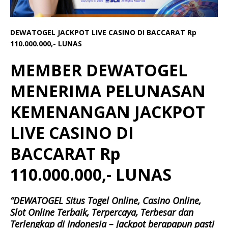
DEWATOGEL JACKPOT LIVE CASINO DI BACCARAT Rp
110.000.000,- LUNAS
MEMBER DEWATOGEL
MENERIMA PELUNASAN
KEMENANGAN JACKPOT
LIVE CASINO DI
BACCARAT Rp
110.000.000,- LUNAS
“DEWATOGEL Situs Togel Online, Casino Online,
Slot Online Terbaik, Terpercaya, Terbesar dan
Terlengkap di Indonesia – Jackpot berapapun pasti