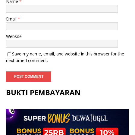
Name
*
Email
*
Website
Save my name, email, and website in this browser for the
next time I comment.
BUKTI PEMBAYARAN