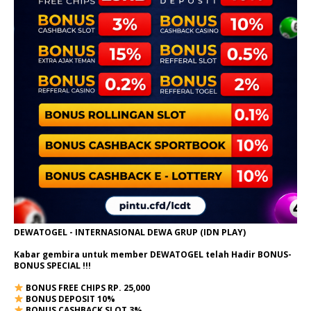
DEWATOGEL - INTERNASIONAL DEWA GRUP (IDN PLAY)
Kabar gembira untuk member DEWATOGEL telah Hadir
BONUS-
BONUS SPECIAL
!!!
BONUS FREE CHIPS RP. 25,000
BONUS DEPOSIT 10%
BONUS CASHBACK SLOT 3%