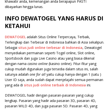
khawatir anda, kemenangan anda berapapun PASTI
dibayarkan hingga lunas.
INFO DEWATOGEL YANG HARUS DI
KETAHUI
DEWATOGEL
adalah Situs Online Terpercaya, Terbaik,
Terlengkap dan Terbesar di Indonesia bahkan di Asia sekalipun.
Sebagai
situs jud
i
online terbesar di Indonesia
, Dewatogel
menyediakan permainan seperti Togel online, Slot online,
Sportsbook dan juga Live Casino atau yang biasa dikenal
dengan nama
casino online
(kasino online). Fitur-fitur yang
cukup mudah digunakan juga tersedia dalam situs ini, salah
satunya adalah
one for all
yaitu cukup hanya dengan 1 (satu )
User ID saja, anda sudah dapat menjelajahi semua permainan
yang ada di
situs judi online terbaik di Indonesia
ini.
DEWATOGEL hadir dengan pasaran-pasaran yang cukup
lengkap. Pasaran yang hadir ada pasaran 3D, pasaran 4D,
pasaran WILD 4D, dan juga pasaran 5D. Pasaran 4D, yang