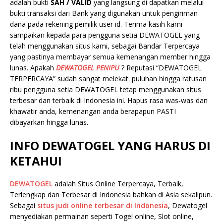
adalah bukti
SAH / VALID
yang langsung di dapatkan melalui
bukti transaksi dari Bank yang digunakan untuk pengiriman
dana pada rekening pemilik user id. Terima kasih kami
sampaikan kepada para pengguna setia DEWATOGEL yang
telah menggunakan situs kami, sebagai Bandar Terpercaya
yang pastinya membayar semua kemenangan member hingga
lunas. Apakah
DEWATOGEL PENIPU
? Reputasi “DEWATOGEL
TERPERCAYA” sudah sangat melekat. puluhan hingga ratusan
ribu pengguna setia DEWATOGEL tetap menggunakan situs
terbesar dan terbaik di Indonesia ini. Hapus rasa was-was dan
khawatir anda, kemenangan anda berapapun PASTI
dibayarkan hingga lunas.
INFO DEWATOGEL YANG HARUS DI
KETAHUI
DEWATOGEL
adalah Situs Online Terpercaya, Terbaik,
Terlengkap dan Terbesar di Indonesia bahkan di Asia sekalipun.
Sebagai
situs judi online terbesar di Indonesia
, Dewatogel
menyediakan permainan seperti Togel online, Slot online,