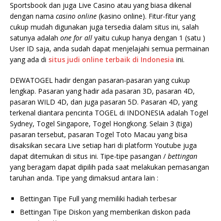
Sportsbook dan juga Live Casino atau yang biasa dikenal
dengan nama
casino online
(kasino online). Fitur-fitur yang
cukup mudah digunakan juga tersedia dalam situs ini, salah
satunya adalah
one for all
yaitu cukup hanya dengan 1 (satu )
User ID saja, anda sudah dapat menjelajahi semua permainan
yang ada di
situs judi online terbaik di Indonesia
ini.
DEWATOGEL hadir dengan pasaran-pasaran yang cukup
lengkap. Pasaran yang hadir ada pasaran 3D, pasaran 4D,
pasaran WILD 4D, dan juga pasaran 5D. Pasaran 4D, yang
terkenal diantara pencinta TOGEL di INDONESIA adalah Togel
Sydney, Togel Singapore, Togel Hongkong. Selain 3 (tiga)
pasaran tersebut, pasaran Togel Toto Macau yang bisa
disaksikan secara Live setiap hari di platform Youtube juga
dapat ditemukan di situs ini. Tipe-tipe pasangan /
bettingan
yang beragam dapat dipilih pada saat melakukan pemasangan
taruhan anda. Tipe yang dimaksud antara lain :
Bettingan Tipe Full yang memiliki hadiah terbesar
Bettingan Tipe Diskon yang memberikan diskon pada