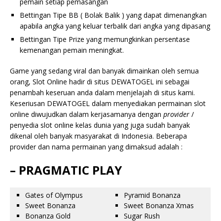
pemain setiap pemasangan
Bettingan Tipe BB ( Bolak Balik ) yang dapat dimenangkan
apabila angka yang keluar terbalik dari angka yang dipasang
Bettingan Tipe Prize yang memungkinkan persentase
kemenangan pemain meningkat.
Game yang sedang viral dan banyak dimainkan oleh semua
orang, Slot Online hadir di situs DEWATOGEL ini sebagai
penambah keseruan anda dalam menjelajah di situs kami.
Keseriusan DEWATOGEL dalam menyediakan permainan slot
online diwujudkan dalam kerjasamanya dengan
provider
/
penyedia slot online kelas dunia yang juga sudah banyak
dikenal oleh banyak masyarakat di Indonesia. Beberapa
provider dan nama permainan yang dimaksud adalah :
– PRAGMATIC PLAY
Gates of Olympus
Pyramid Bonanza
Sweet Bonanza
Sweet Bonanza Xmas
Bonanza Gold
Sugar Rush