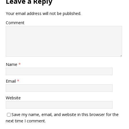
Leave a Reply
Your email address will not be published.
Comment
Name
*
Email
*
Website
Save my name, email, and website in this browser for the
next time I comment.