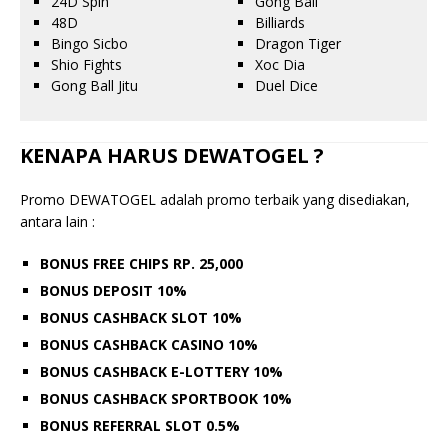
24D Spin
Gong Ball
48D
Billiards
Bingo Sicbo
Dragon Tiger
Shio Fights
Xoc Dia
Gong Ball Jitu
Duel Dice
KENAPA HARUS DEWATOGEL ?
Promo DEWATOGEL adalah promo terbaik yang disediakan,
antara lain :
BONUS FREE CHIPS RP. 25,000
BONUS DEPOSIT 10%
BONUS CASHBACK SLOT 10%
BONUS CASHBACK CASINO 10%
BONUS CASHBACK E-LOTTERY 10%
BONUS CASHBACK SPORTBOOK 10%
BONUS REFERRAL SLOT 0.5%