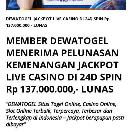
DEWATOGEL JACKPOT LIVE CASINO DI 24D SPIN Rp
137.000.000,- LUNAS
MEMBER DEWATOGEL
MENERIMA PELUNASAN
KEMENANGAN JACKPOT
LIVE CASINO DI 24D SPIN
Rp 137.000.000,- LUNAS
“DEWATOGEL Situs Togel Online, Casino Online,
Slot Online Terbaik, Terpercaya, Terbesar dan
Terlengkap di Indonesia – Jackpot berapapun pasti
dibayar”