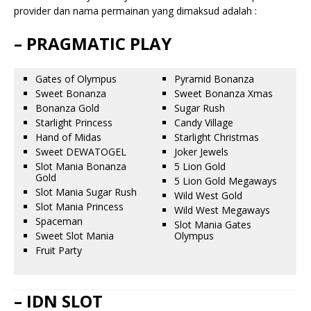
provider dan nama permainan yang dimaksud adalah :
– PRAGMATIC PLAY
Gates of Olympus
Pyramid Bonanza
Sweet Bonanza
Sweet Bonanza Xmas
Bonanza Gold
Sugar Rush
Starlight Princess
Candy Village
Hand of Midas
Starlight Christmas
Sweet DEWATOGEL
Joker Jewels
Slot Mania Bonanza
5 Lion Gold
Gold
5 Lion Gold Megaways
Slot Mania Sugar Rush
Wild West Gold
Slot Mania Princess
Wild West Megaways
Spaceman
Slot Mania Gates
Sweet Slot Mania
Olympus
Fruit Party
– IDN SLOT