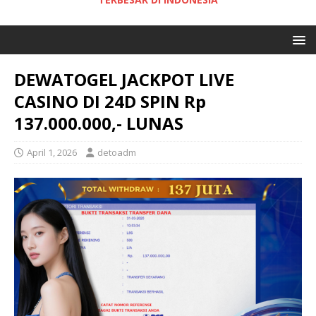
DEWATOGEL JACKPOT LIVE
CASINO DI 24D SPIN Rp
137.000.000,- LUNAS
April 1, 2026
detoadm