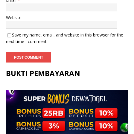
Email
*
Website
Save my name, email, and website in this browser for the
next time I comment.
BUKTI PEMBAYARAN