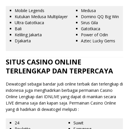
Mobile Legends
Medusa
Kutukan Medusa Multiplayer
Domino QQ Big Win
Ultra Gatotkaca
Sirus Gila
Bali
Gatotkaca
Keliling Jakarta
Power of Odin
Djakarta
Aztec Lucky Gems
SITUS CASINO ONLINE
TERLENGKAP DAN TERPERCAYA
Dewatogel sebagai bandar judi online terbaik dan terlengkap di
indonesia juga menghadirkan berbagai permainan Casino
Online Lengkap dari IDNLIVE yang dapat di mainkan secara
LIVE dimana saja dan kapan saja. Permainan Casino Online
yang di hadirkan di dewatogel meliputi :
24
Suwit
Roulette
Samgong