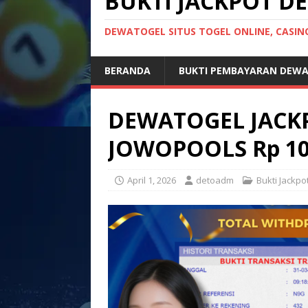
BUKTI JACKPOT D
DEWATOGEL SITUS TOGEL ONLINE, CASINO
BERANDA
BUKTI PEMBAYARAN DEW
DEWATOGEL JACKP
JOWOPOOLS Rp 106
April 1, 2026
detoadm
Bukti Jackp