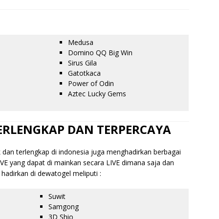
Medusa
Domino QQ Big Win
Sirus Gila
Gatotkaca
Power of Odin
Aztec Lucky Gems
TERLENGKAP DAN TERPERCAYA
k dan terlengkap di indonesia juga menghadirkan berbagai
VE yang dapat di mainkan secara LIVE dimana saja dan
hadirkan di dewatogel meliputi :
Suwit
Samgong
3D Shio