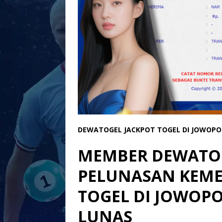
DEWATOGEL JACKPOT TOGEL DI JOWOPOOL
MEMBER DEWATO
PELUNASAN KEM
TOGEL DI JOWOPOO
LUNAS