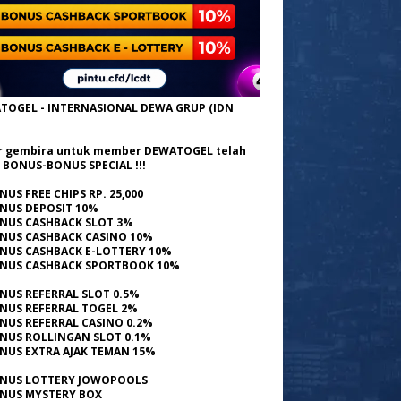
TOGEL - INTERNASIONAL DEWA GRUP (IDN
r gembira untuk member DEWATOGEL telah
r
BONUS-BONUS SPECIAL
!!!
US FREE CHIPS RP. 25,000
NUS DEPOSIT 10%
NUS CASHBACK SLOT 3%
NUS CASHBACK CASINO 10%
NUS CASHBACK E-LOTTERY 10%
NUS CASHBACK SPORTBOOK 10%
NUS REFERRAL SLOT 0.5%
NUS REFERRAL TOGEL 2%
NUS REFERRAL CASINO 0.2%
NUS ROLLINGAN SLOT 0.1%
NUS EXTRA AJAK TEMAN 15%
NUS LOTTERY JOWOPOOLS
NUS MYSTERY BOX