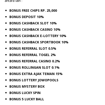
antara lain :
BONUS FREE CHIPS RP. 25,000
BONUS DEPOSIT 10%
BONUS CASHBACK SLOT 10%
BONUS CASHBACK CASINO 10%
BONUS CASHBACK E-LOTTERY 10%
BONUS CASHBACK SPORTBOOK 10%
BONUS REFERRAL SLOT 0.5%
BONUS REFERRAL TOGEL 2%
BONUS REFERRAL CASINO 0.2%
BONUS ROLLINGAN SLOT 0.1%
BONUS EXTRA AJAK TEMAN 15%
BONUS LOTTERY JOWOPOOLS
BONUS MYSTERY BOX
BONUS LUCKY SPIN
BONUS 5 LUCKY BALL