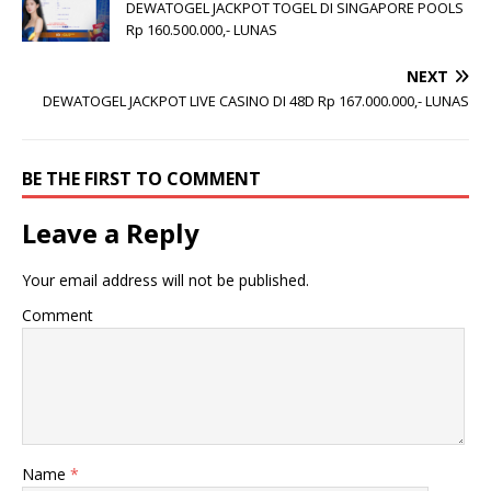
DEWATOGEL JACKPOT TOGEL DI SINGAPORE POOLS
Rp 160.500.000,- LUNAS
NEXT
DEWATOGEL JACKPOT LIVE CASINO DI 48D Rp 167.000.000,- LUNAS
BE THE FIRST TO COMMENT
Leave a Reply
Your email address will not be published.
Comment
Name
*