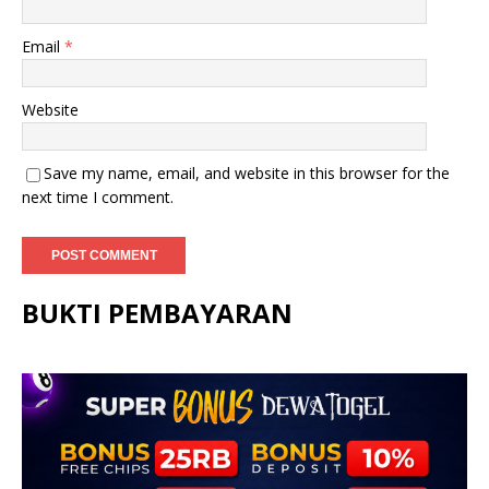
Email
*
Website
Save my name, email, and website in this browser for the
next time I comment.
BUKTI PEMBAYARAN