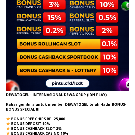
DEWATOGEL - INTERNASIONAL DEWA GRUP (IDN PLAY)
Kabar gembira untuk member DEWATOGEL telah Hadir
BONUS-
BONUS SPECIAL
!!!
BONUS FREE CHIPS RP. 25,000
BONUS DEPOSIT 10%
BONUS CASHBACK SLOT 3%
BONUS CASHBACK CASINO 10%