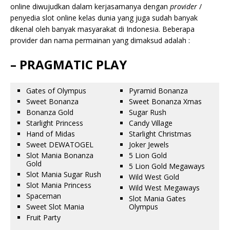
online diwujudkan dalam kerjasamanya dengan
provider
/
penyedia slot online kelas dunia yang juga sudah banyak
dikenal oleh banyak masyarakat di Indonesia. Beberapa
provider dan nama permainan yang dimaksud adalah :
– PRAGMATIC PLAY
Gates of Olympus
Pyramid Bonanza
Sweet Bonanza
Sweet Bonanza Xmas
Bonanza Gold
Sugar Rush
Starlight Princess
Candy Village
Hand of Midas
Starlight Christmas
Sweet DEWATOGEL
Joker Jewels
Slot Mania Bonanza
5 Lion Gold
Gold
5 Lion Gold Megaways
Slot Mania Sugar Rush
Wild West Gold
Slot Mania Princess
Wild West Megaways
Spaceman
Slot Mania Gates
Sweet Slot Mania
Olympus
Fruit Party