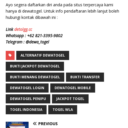
Ayo segera daftarkan diri anda pada situs terpercaya kami
hanya di dewatogel. Untuk info pendaftaran lebih lanjut boleh
hubungi kontak dibawah ini :
Link
detolgg.cc
Whatsapp :
+62 8
21-3395-9802
Telegram : @dewa_togel
ALTERNATIF DEWATOGEL
BUKTI JACKPOT DEWATOGEL
BUKTI MENANG DEWATOGEL
BUKTI TRANSFER
DEWATOGEL LOGIN
DEWATOGEL MOBILE
DEWATOGEL PENIPU
JACKPOT TOGEL
TOGEL INDONESIA
TOGEL WLA
PREVIOUS