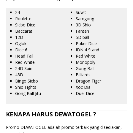
24
Suwit
Roulette
Samgong
Sicbo Dice
3D Shio
Baccarat
Fantan
12D
5D ball
Oglok
Poker Dice
Dice 6
IDN 4 Stand
Head Tail
Red White
Red White
Monopoly
24D Spin
Gong Ball
48D
Billiards
Bingo Sicbo
Dragon Tiger
Shio Fights
Xoc Dia
Gong Ball Jitu
Duel Dice
KENAPA HARUS DEWATOGEL ?
Promo DEWATOGEL adalah promo terbaik yang disediakan,