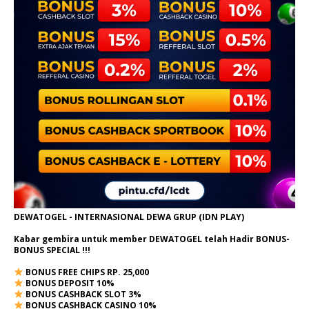
DEWATOGEL - INTERNASIONAL DEWA GRUP (IDN PLAY)
Kabar gembira untuk member DEWATOGEL telah Hadir
BONUS-
BONUS SPECIAL
!!!
BONUS FREE CHIPS RP. 25,000
BONUS DEPOSIT 10%
BONUS CASHBACK SLOT 3%
BONUS CASHBACK CASINO 10%