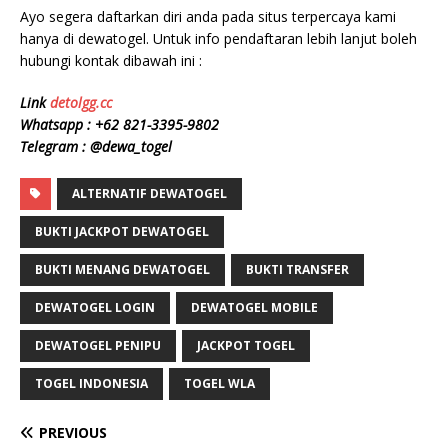
Ayo segera daftarkan diri anda pada situs terpercaya kami
hanya di dewatogel. Untuk info pendaftaran lebih lanjut boleh
hubungi kontak dibawah ini :
Link
detolgg.cc
Whatsapp :
+62 8
21-3395-9802
Telegram : @dewa_togel
ALTERNATIF DEWATOGEL
BUKTI JACKPOT DEWATOGEL
BUKTI MENANG DEWATOGEL
BUKTI TRANSFER
DEWATOGEL LOGIN
DEWATOGEL MOBILE
DEWATOGEL PENIPU
JACKPOT TOGEL
TOGEL INDONESIA
TOGEL WLA
PREVIOUS