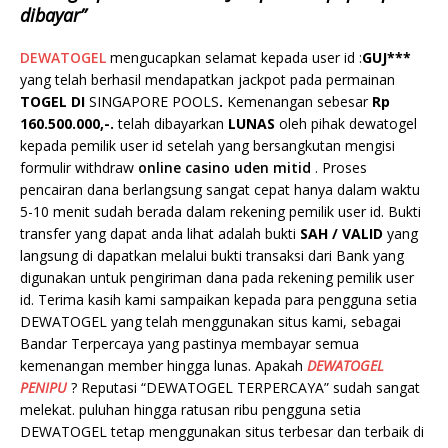
dibayar”
DEWATOGEL
mengucapkan selamat kepada user id :
GUJ***
yang telah berhasil mendapatkan jackpot pada permainan
TOGEL DI
SINGAPORE POOLS
.
Kemenangan sebesar
Rp
160.500.000,-.
telah dibayarkan
LUNAS
oleh pihak dewatogel
kepada pemilik user id setelah yang bersangkutan mengisi
formulir withdraw
online casino uden mitid
. Proses
pencairan dana berlangsung sangat cepat hanya dalam waktu
5-10 menit sudah berada dalam rekening pemilik user id. Bukti
transfer yang dapat anda lihat adalah bukti
SAH / VALID
yang
langsung di dapatkan melalui bukti transaksi dari Bank yang
digunakan untuk pengiriman dana pada rekening pemilik user
id. Terima kasih kami sampaikan kepada para pengguna setia
DEWATOGEL yang telah menggunakan situs kami, sebagai
Bandar Terpercaya yang pastinya membayar semua
kemenangan member hingga lunas. Apakah
DEWATOGEL
PENIPU
? Reputasi “DEWATOGEL TERPERCAYA” sudah sangat
melekat. puluhan hingga ratusan ribu pengguna setia
DEWATOGEL tetap menggunakan situs terbesar dan terbaik di