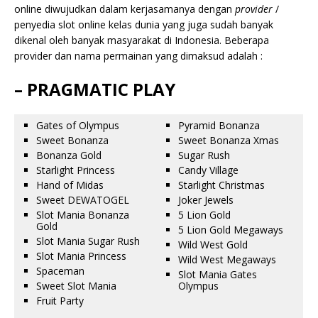
online diwujudkan dalam kerjasamanya dengan
provider
/
penyedia slot online kelas dunia yang juga sudah banyak
dikenal oleh banyak masyarakat di Indonesia. Beberapa
provider dan nama permainan yang dimaksud adalah :
– PRAGMATIC PLAY
Gates of Olympus
Pyramid Bonanza
Sweet Bonanza
Sweet Bonanza Xmas
Bonanza Gold
Sugar Rush
Starlight Princess
Candy Village
Hand of Midas
Starlight Christmas
Sweet DEWATOGEL
Joker Jewels
Slot Mania Bonanza
5 Lion Gold
Gold
5 Lion Gold Megaways
Slot Mania Sugar Rush
Wild West Gold
Slot Mania Princess
Wild West Megaways
Spaceman
Slot Mania Gates
Sweet Slot Mania
Olympus
Fruit Party