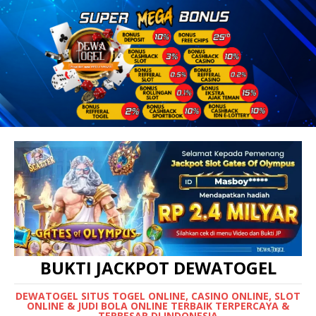
BUKTI JACKPOT DEWATOGEL
DEWATOGEL SITUS TOGEL ONLINE, CASINO ONLINE, SLOT
ONLINE & JUDI BOLA ONLINE TERBAIK TERPERCAYA &
TERBESAR DI INDONESIA