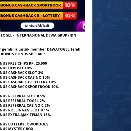
TOGEL - INTERNASIONAL DEWA GRUP (IDN
r gembira untuk member DEWATOGEL telah
r
BONUS-BONUS SPECIAL
!!!
US FREE CHIPS RP. 25,000
NUS DEPOSIT 10%
NUS CASHBACK SLOT 3%
NUS CASHBACK CASINO 10%
NUS CASHBACK E-LOTTERY 10%
NUS CASHBACK SPORTBOOK 10%
NUS REFERRAL SLOT 0.5%
NUS REFERRAL TOGEL 2%
NUS REFERRAL CASINO 0.2%
NUS ROLLINGAN SLOT 0.1%
NUS EXTRA AJAK TEMAN 15%
NUS LOTTERY JOWOPOOLS
NUS MYSTERY BOX