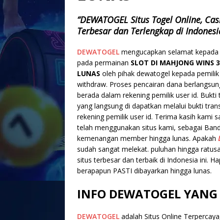
“DEWATOGEL Situs Togel Online, Casi
Terbesar dan Terlengkap di Indonesi
DEWATOGEL
mengucapkan selamat kepada u
pada permainan
SLOT DI MAHJONG WINS 3
LUNAS
oleh pihak dewatogel kepada pemilik 
withdraw. Proses pencairan dana berlangsu
berada dalam rekening pemilik user id. Bukti 
yang langsung di dapatkan melalui bukti tra
rekening pemilik user id. Terima kasih ka
telah menggunakan situs kami, sebagai Ba
kemenangan member hingga lunas. Apakah
sudah sangat melekat. puluhan hingga rat
situs terbesar dan terbaik di Indonesia ini
berapapun PASTI dibayarkan hingga lunas.
INFO DEWATOGEL YANG 
DEWATOGEL
adalah Situs Online Terpercaya