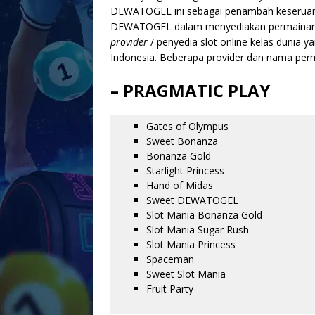
DEWATOGEL ini sebagai penambah keseruan a
DEWATOGEL dalam menyediakan permainan s
provider
/ penyedia slot online kelas dunia 
Indonesia. Beberapa provider dan nama per
– PRAGMATIC PLAY
Gates of Olympus
Sweet Bonanza
Bonanza Gold
Starlight Princess
Hand of Midas
Sweet DEWATOGEL
Slot Mania Bonanza Gold
Slot Mania Sugar Rush
Slot Mania Princess
Spaceman
Sweet Slot Mania
Fruit Party