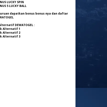
NUS LUCKY SPIN
NUS 5 LUCKY BALL
uruan dapatkan bonus bonus nya dan daftar
EWATOGEL
Alternatif
DEWATOGEL
:
k Alternatif 1
k Alternatif 2
k Alternatif 3