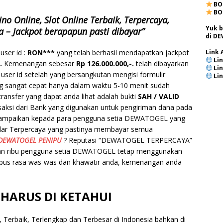
BO
BO
no Online, Slot Online Terbaik, Terpercaya,
Yuk b
a – Jackpot berapapun pasti dibayar”
di D
ser id :
RON***
yang telah berhasil mendapatkan jackpot
Link 
Lin
.
Kemenangan sebesar
Rp 126.000.000,-.
telah dibayarkan
Lin
user id setelah yang bersangkutan mengisi formulir
Lin
ng sangat cepat hanya dalam waktu 5-10 menit sudah
transfer yang dapat anda lihat adalah bukti
SAH / VALID
nsaksi dari Bank yang digunakan untuk pengiriman dana pada
mi sampaikan kepada para pengguna setia DEWATOGEL yang
ndar Terpercaya yang pastinya membayar semua
DEWATOGEL PENIPU
? Reputasi “DEWATOGEL TERPERCAYA”
usan ribu pengguna setia DEWATOGEL tetap menggunakan
. Hapus rasa was-was dan khawatir anda, kemenangan anda
HARUS DI KETAHUI
, Terbaik, Terlengkap dan Terbesar di Indonesia bahkan di