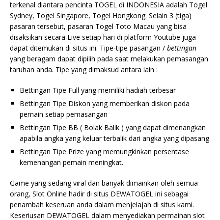
terkenal diantara pencinta TOGEL di INDONESIA adalah Togel
Sydney, Togel Singapore, Togel Hongkong. Selain 3 (tiga)
pasaran tersebut, pasaran Togel Toto Macau yang bisa
disaksikan secara Live setiap hari di platform Youtube juga
dapat ditemukan di situs ini. Tipe-tipe pasangan /
bettingan
yang beragam dapat dipilih pada saat melakukan pemasangan
taruhan anda. Tipe yang dimaksud antara lain :
Bettingan Tipe Full yang memiliki hadiah terbesar
Bettingan Tipe Diskon yang memberikan diskon pada
pemain setiap pemasangan
Bettingan Tipe BB ( Bolak Balik ) yang dapat dimenangkan
apabila angka yang keluar terbalik dari angka yang dipasang
Bettingan Tipe Prize yang memungkinkan persentase
kemenangan pemain meningkat.
Game yang sedang viral dan banyak dimainkan oleh semua
orang, Slot Online hadir di situs DEWATOGEL ini sebagai
penambah keseruan anda dalam menjelajah di situs kami.
Keseriusan DEWATOGEL dalam menyediakan permainan slot