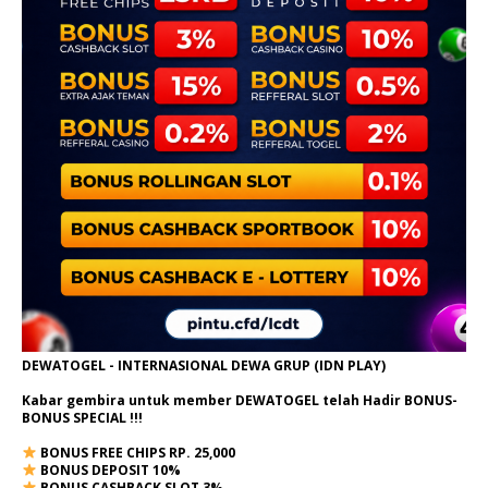
DEWATOGEL - INTERNASIONAL DEWA GRUP (IDN PLAY)
Kabar gembira untuk member DEWATOGEL telah Hadir
BONUS-
BONUS SPECIAL
!!!
BONUS FREE CHIPS RP. 25,000
BONUS DEPOSIT 10%
BONUS CASHBACK SLOT 3%