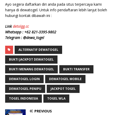
Ayo segera daftarkan diri anda pada situs terpercaya kami
hanya di dewatogel. Untuk info pendaftaran lebih lanjut boleh
hubungi kontak dibawah ini :
Link
detolgg.cc
Whatsapp :
+62 8
21-3395-9802
Telegram : @dewa_togel
ALTERNATIF DEWATOGEL
BUKTI JACKPOT DEWATOGEL
BUKTI MENANG DEWATOGEL
BUKTI TRANSFER
DEWATOGEL LOGIN
DEWATOGEL MOBILE
DEWATOGEL PENIPU
JACKPOT TOGEL
TOGEL INDONESIA
TOGEL WLA
PREVIOUS