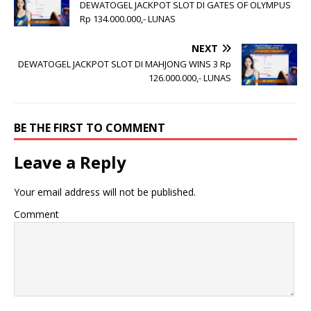
DEWATOGEL JACKPOT SLOT DI GATES OF OLYMPUS
Rp 134.000.000,- LUNAS
NEXT
DEWATOGEL JACKPOT SLOT DI MAHJONG WINS 3 Rp
126.000.000,- LUNAS
BE THE FIRST TO COMMENT
Leave a Reply
Your email address will not be published.
Comment