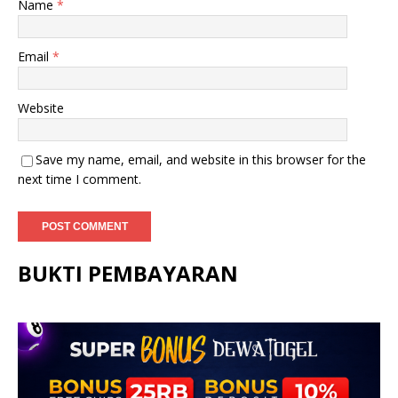
Name
*
Email
*
Website
Save my name, email, and website in this browser for the
next time I comment.
BUKTI PEMBAYARAN