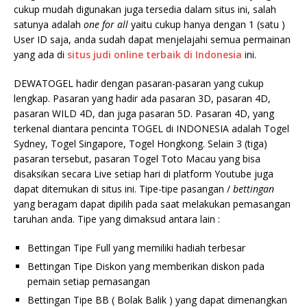
cukup mudah digunakan juga tersedia dalam situs ini, salah
satunya adalah
one for all
yaitu cukup hanya dengan 1 (satu )
User ID saja, anda sudah dapat menjelajahi semua permainan
yang ada di
situs judi
online terbaik di Indonesia
ini.
DEWATOGEL hadir dengan pasaran-pasaran yang cukup
lengkap. Pasaran yang hadir ada pasaran 3D, pasaran 4D,
pasaran WILD 4D, dan juga pasaran 5D. Pasaran 4D, yang
terkenal diantara pencinta TOGEL di INDONESIA adalah Togel
Sydney, Togel Singapore, Togel Hongkong. Selain 3 (tiga)
pasaran tersebut, pasaran Togel Toto Macau yang bisa
disaksikan secara Live setiap hari di platform Youtube juga
dapat ditemukan di situs ini. Tipe-tipe pasangan /
bettingan
yang beragam dapat dipilih pada saat melakukan pemasangan
taruhan anda. Tipe yang dimaksud antara lain :
Bettingan Tipe Full yang memiliki hadiah terbesar
Bettingan Tipe Diskon yang memberikan diskon pada
pemain setiap pemasangan
Bettingan Tipe BB ( Bolak Balik ) yang dapat dimenangkan