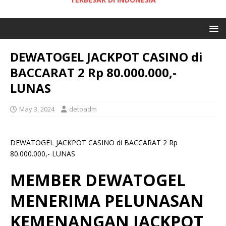
DEWATOGEL JACKPOT CASINO di
BACCARAT 2 Rp 80.000.000,-
LUNAS
May 3, 2024
detoadm
DEWATOGEL JACKPOT CASINO di BACCARAT 2 Rp
80.000.000,- LUNAS
MEMBER DEWATOGEL
MENERIMA PELUNASAN
KEMENANGAN JACKPOT