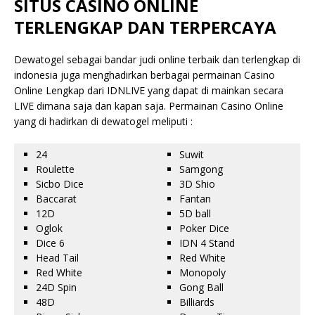
SITUS CASINO ONLINE
TERLENGKAP DAN TERPERCAYA
Dewatogel sebagai bandar judi online terbaik dan terlengkap di
indonesia juga menghadirkan berbagai permainan Casino
Online Lengkap dari IDNLIVE yang dapat di mainkan secara
LIVE dimana saja dan kapan saja. Permainan Casino Online
yang di hadirkan di dewatogel meliputi :
24
Suwit
Roulette
Samgong
Sicbo Dice
3D Shio
Baccarat
Fantan
12D
5D ball
Oglok
Poker Dice
Dice 6
IDN 4 Stand
Head Tail
Red White
Red White
Monopoly
24D Spin
Gong Ball
48D
Billiards