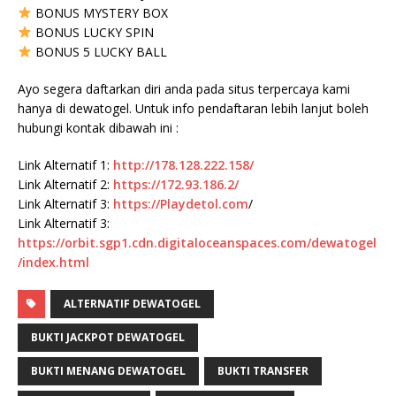
BONUS MYSTERY BOX
BONUS LUCKY SPIN
BONUS 5 LUCKY BALL
Ayo segera daftarkan diri anda pada situs terpercaya kami
hanya di dewatogel. Untuk info pendaftaran lebih lanjut boleh
hubungi kontak dibawah ini :
Link Alternatif 1:
http://178.128.222.158/
Link Alternatif 2:
https://172.93.186.2/
Link Alternatif 3:
https://
Playdetol.com
/
Link Alternatif 3:
https://orbit.sgp1.cdn.digitaloceanspaces.com/dewatogel
/index.html
ALTERNATIF DEWATOGEL
BUKTI JACKPOT DEWATOGEL
BUKTI MENANG DEWATOGEL
BUKTI TRANSFER