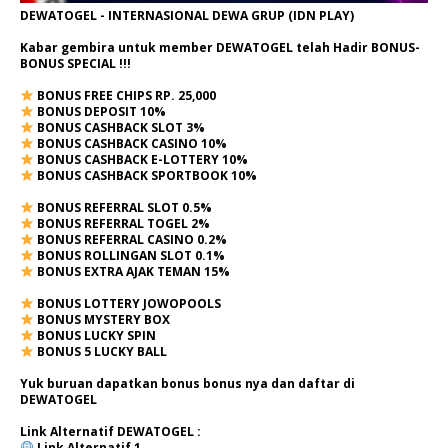
DEWATOGEL - INTERNASIONAL DEWA GRUP (IDN PLAY)
Kabar gembira untuk member DEWATOGEL telah Hadir
BONUS-
BONUS SPECIAL
!!!
BONUS FREE CHIPS RP. 25,000
BONUS DEPOSIT 10%
BONUS CASHBACK SLOT 3%
BONUS CASHBACK CASINO 10%
BONUS CASHBACK E-LOTTERY 10%
BONUS CASHBACK SPORTBOOK 10%
BONUS REFERRAL SLOT 0.5%
BONUS REFERRAL TOGEL 2%
BONUS REFERRAL CASINO 0.2%
BONUS ROLLINGAN SLOT 0.1%
BONUS EXTRA AJAK TEMAN 15%
BONUS LOTTERY JOWOPOOLS
BONUS MYSTERY BOX
BONUS LUCKY SPIN
BONUS 5 LUCKY BALL
Yuk buruan dapatkan bonus bonus nya dan daftar di
DEWATOGEL
Link Alternatif
DEWATOGEL
:
Link Alternatif 1