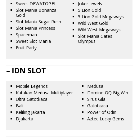
Sweet DEWATOGEL
Joker Jewels
Slot Mania Bonanza
5 Lion Gold
Gold
5 Lion Gold Megaways
Slot Mania Sugar Rush
Wild West Gold
Slot Mania Princess
Wild West Megaways
Spaceman
Slot Mania Gates
Sweet Slot Mania
Olympus
Fruit Party
– IDN SLOT
Mobile Legends
Medusa
Kutukan Medusa Multiplayer
Domino QQ Big Win
Ultra Gatotkaca
Sirus Gila
Bali
Gatotkaca
Keliling Jakarta
Power of Odin
Djakarta
Aztec Lucky Gems