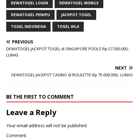
DEWATOGEL LOGIN
DEWATOGEL MOBILE
DEWATOGEL PENIPU
JACKPOT TOGEL
TOGEL INDONESIA
TOGEL WLA
PREVIOUS
DEWATOGEL JACKPOT TOGEL di SINGAPORE POOLS Rp 57.300.000,-
LUNAS
NEXT
DEWATOGEL JACKPOT CASINO di ROULETTE Rp 75.000.000,- LUNAS
BE THE FIRST TO COMMENT
Leave a Reply
Your email address will not be published.
Comment