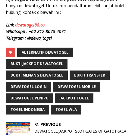
hanya di dewatogel. Untuk info pendaftaran lebih lanjut boleh
hubungi kontak dibawah ini :
Link
dewatogel88.co
Whatsapp : +62-812-8078-4071
Telegram : @dewa_togel
ALTERNATIF DEWATOGEL
BUKTI JACKPOT DEWATOGEL
BUKTI MENANG DEWATOGEL
BUKTI TRANSFER
DEWATOGEL LOGIN
DEWATOGEL MOBILE
DEWATOGEL PENIPU
JACKPOT TOGEL
TOGEL INDONESIA
TOGEL WLA
PREVIOUS
DEWATOGEL JACKPOT SLOT GATES OF GATOTKACA