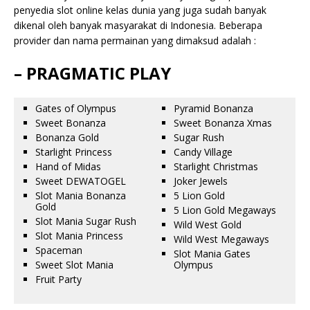
penyedia slot online kelas dunia yang juga sudah banyak
dikenal oleh banyak masyarakat di Indonesia. Beberapa
provider dan nama permainan yang dimaksud adalah :
– PRAGMATIC PLAY
Gates of Olympus
Pyramid Bonanza
Sweet Bonanza
Sweet Bonanza Xmas
Bonanza Gold
Sugar Rush
Starlight Princess
Candy Village
Hand of Midas
Starlight Christmas
Sweet DEWATOGEL
Joker Jewels
Slot Mania Bonanza
5 Lion Gold
Gold
5 Lion Gold Megaways
Slot Mania Sugar Rush
Wild West Gold
Slot Mania Princess
Wild West Megaways
Spaceman
Slot Mania Gates
Sweet Slot Mania
Olympus
Fruit Party