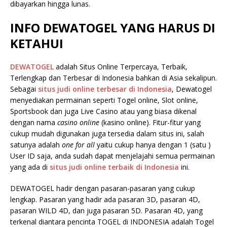
dibayarkan hingga lunas.
INFO DEWATOGEL YANG HARUS DI
KETAHUI
DEWATOGEL
adalah Situs Online Terpercaya, Terbaik,
Terlengkap dan Terbesar di Indonesia bahkan di Asia sekalipun.
Sebagai
situs judi online terbesar di Indonesia
, Dewatogel
menyediakan permainan seperti Togel online, Slot online,
Sportsbook dan juga Live Casino atau yang biasa dikenal
dengan nama
casino online
(kasino online). Fitur-fitur yang
cukup mudah digunakan juga tersedia dalam situs ini, salah
satunya adalah
one for all
yaitu cukup hanya dengan 1 (satu )
User ID saja, anda sudah dapat menjelajahi semua permainan
yang ada di
situs judi online terbaik di Indonesia
ini.
DEWATOGEL hadir dengan pasaran-pasaran yang cukup
lengkap. Pasaran yang hadir ada pasaran 3D, pasaran 4D,
pasaran WILD 4D, dan juga pasaran 5D. Pasaran 4D, yang
terkenal diantara pencinta TOGEL di INDONESIA adalah Togel