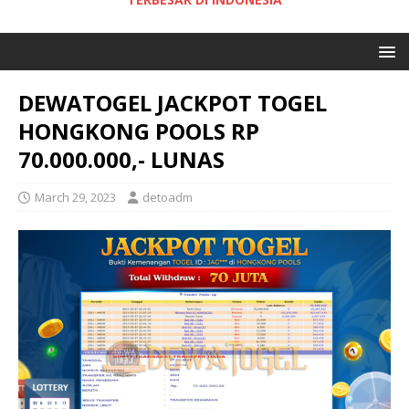
DEWATOGEL JACKPOT TOGEL
HONGKONG POOLS RP
70.000.000,- LUNAS
March 29, 2023
detoadm