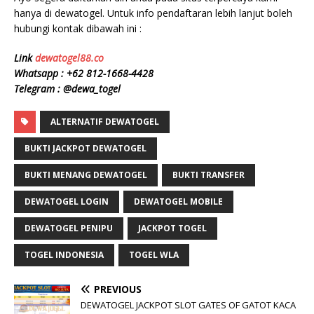
hanya di dewatogel. Untuk info pendaftaran lebih lanjut boleh
hubungi kontak dibawah ini :
Link
dewatogel88.co
Whatsapp : +62 812-1668-4428
Telegram : @dewa_togel
ALTERNATIF DEWATOGEL
BUKTI JACKPOT DEWATOGEL
BUKTI MENANG DEWATOGEL
BUKTI TRANSFER
DEWATOGEL LOGIN
DEWATOGEL MOBILE
DEWATOGEL PENIPU
JACKPOT TOGEL
TOGEL INDONESIA
TOGEL WLA
PREVIOUS
DEWATOGEL JACKPOT SLOT GATES OF GATOT KACA