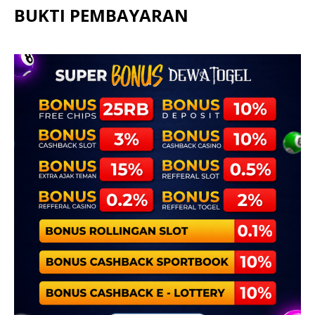
BUKTI PEMBAYARAN