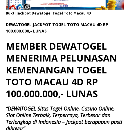
Bukti Jackpot Dewatogel Togel Toto Macau 4D
DEWATOGEL JACKPOT TOGEL TOTO MACAU 4D RP
100.000.000,- LUNAS
MEMBER DEWATOGEL
MENERIMA PELUNASAN
KEMENANGAN TOGEL
TOTO MACAU 4D RP
100.000.000,- LUNAS
“DEWATOGEL Situs Togel Online, Casino Online,
Slot Online Terbaik, Terpercaya, Terbesar dan
Terlengkap di Indonesia – Jackpot berapapun pasti
dibayar”