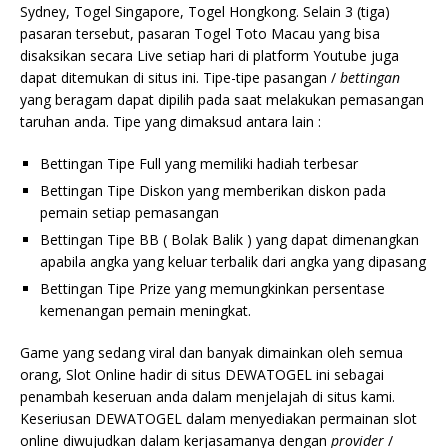
Sydney, Togel Singapore, Togel Hongkong. Selain 3 (tiga)
pasaran tersebut, pasaran Togel Toto Macau yang bisa
disaksikan secara Live setiap hari di platform Youtube juga
dapat ditemukan di situs ini. Tipe-tipe pasangan /
bettingan
yang beragam dapat dipilih pada saat melakukan pemasangan
taruhan anda. Tipe yang dimaksud antara lain :
Bettingan Tipe Full yang memiliki hadiah terbesar
Bettingan Tipe Diskon yang memberikan diskon pada
pemain setiap pemasangan
Bettingan Tipe BB ( Bolak Balik ) yang dapat dimenangkan
apabila angka yang keluar terbalik dari angka yang dipasang
Bettingan Tipe Prize yang memungkinkan persentase
kemenangan pemain meningkat.
Game yang sedang viral dan banyak dimainkan oleh semua
orang, Slot Online hadir di situs DEWATOGEL ini sebagai
penambah keseruan anda dalam menjelajah di situs kami.
Keseriusan DEWATOGEL dalam menyediakan permainan slot
online diwujudkan dalam kerjasamanya dengan
provider
/