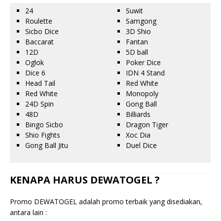
24
Suwit
Roulette
Samgong
Sicbo Dice
3D Shio
Baccarat
Fantan
12D
5D ball
Oglok
Poker Dice
Dice 6
IDN 4 Stand
Head Tail
Red White
Red White
Monopoly
24D Spin
Gong Ball
48D
Billiards
Bingo Sicbo
Dragon Tiger
Shio Fights
Xoc Dia
Gong Ball Jitu
Duel Dice
KENAPA HARUS DEWATOGEL ?
Promo DEWATOGEL adalah promo terbaik yang disediakan,
antara lain :