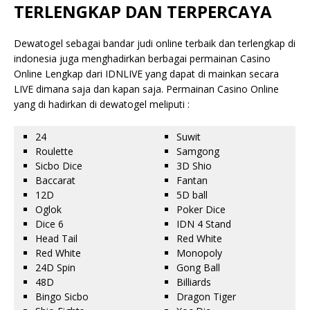
TERLENGKAP DAN TERPERCAYA
Dewatogel sebagai bandar judi online terbaik dan terlengkap di
indonesia juga menghadirkan berbagai permainan Casino
Online Lengkap dari IDNLIVE yang dapat di mainkan secara
LIVE dimana saja dan kapan saja. Permainan Casino Online
yang di hadirkan di dewatogel meliputi :
24
Suwit
Roulette
Samgong
Sicbo Dice
3D Shio
Baccarat
Fantan
12D
5D ball
Oglok
Poker Dice
Dice 6
IDN 4 Stand
Head Tail
Red White
Red White
Monopoly
24D Spin
Gong Ball
48D
Billiards
Bingo Sicbo
Dragon Tiger