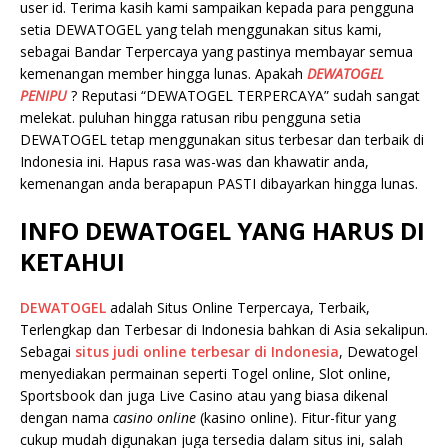
user id. Terima kasih kami sampaikan kepada para pengguna
setia DEWATOGEL yang telah menggunakan situs kami,
sebagai Bandar Terpercaya yang pastinya membayar semua
kemenangan member hingga lunas. Apakah
DEWATOGEL
PENIPU
? Reputasi “DEWATOGEL TERPERCAYA” sudah sangat
melekat. puluhan hingga ratusan ribu pengguna setia
DEWATOGEL tetap menggunakan situs terbesar dan terbaik di
Indonesia ini. Hapus rasa was-was dan khawatir anda,
kemenangan anda berapapun PASTI dibayarkan hingga lunas.
INFO DEWATOGEL YANG HARUS DI
KETAHUI
DEWATOGEL
adalah Situs Online Terpercaya, Terbaik,
Terlengkap dan Terbesar di Indonesia bahkan di Asia sekalipun.
Sebagai
situs judi online terbesar di Indonesia
, Dewatogel
menyediakan permainan seperti Togel online, Slot online,
Sportsbook dan juga Live Casino atau yang biasa dikenal
dengan nama
casino online
(kasino online). Fitur-fitur yang
cukup mudah digunakan juga tersedia dalam situs ini, salah