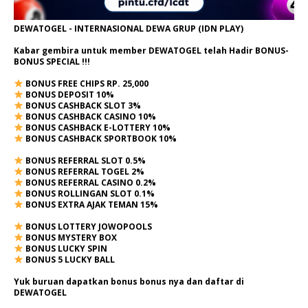
DEWATOGEL - INTERNASIONAL DEWA GRUP (IDN PLAY)
Kabar gembira untuk member DEWATOGEL telah Hadir
BONUS-
BONUS SPECIAL
!!!
BONUS FREE CHIPS RP. 25,000
BONUS DEPOSIT 10%
BONUS CASHBACK SLOT 3%
BONUS CASHBACK CASINO 10%
BONUS CASHBACK E-LOTTERY 10%
BONUS CASHBACK SPORTBOOK 10%
BONUS REFERRAL SLOT 0.5%
BONUS REFERRAL TOGEL 2%
BONUS REFERRAL CASINO 0.2%
BONUS ROLLINGAN SLOT 0.1%
BONUS EXTRA AJAK TEMAN 15%
BONUS LOTTERY JOWOPOOLS
BONUS MYSTERY BOX
BONUS LUCKY SPIN
BONUS 5 LUCKY BALL
Yuk buruan dapatkan bonus bonus nya dan daftar di
DEWATOGEL