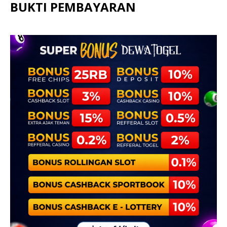
BUKTI PEMBAYARAN