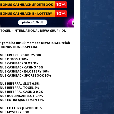
TOGEL - INTERNASIONAL DEWA GRUP (IDN
r gembira untuk member DEWATOGEL telah
r
BONUS-BONUS SPECIAL
!!!
US FREE CHIPS RP. 25,000
NUS DEPOSIT 10%
NUS CASHBACK SLOT 3%
NUS CASHBACK CASINO 10%
NUS CASHBACK E-LOTTERY 10%
NUS CASHBACK SPORTBOOK 10%
NUS REFERRAL SLOT 0.5%
NUS REFERRAL TOGEL 2%
NUS REFERRAL CASINO 0.2%
NUS ROLLINGAN SLOT 0.1%
NUS EXTRA AJAK TEMAN 15%
NUS LOTTERY JOWOPOOLS
NUS MYSTERY BOX