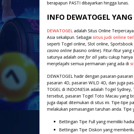
berapapun PASTI dibayarkan hingga lunas.
INFO DEWATOGEL YANG 
DEWATOGEL
adalah Situs Online Terpercaya
Asia sekalipun. Sebagai
situs judi online te
seperti Togel online, Slot online, Sportsboo
casino online
(kasino online). Fitur-fitur yan
satunya adalah
one for all
yaitu cukup hanya 
menjelajahi semua permainan yang ada di
s
DEWATOGEL hadir dengan pasaran-pasaran y
pasaran 4D, pasaran WILD 4D, dan juga pasa
TOGEL di INDONESIA adalah Togel Sydney, To
tersebut, pasaran Togel Toto Macau yang bis
juga dapat ditemukan di situs ini. Tipe-tipe 
melakukan pemasangan taruhan anda. Tipe ya
Bettingan Tipe Full yang memiliki hadi
Bettingan Tipe Diskon yang memberik