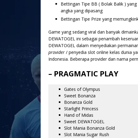
Bettingan Tipe BB ( Bolak Balik ) yang
angka yang dipasang
Bettingan Tipe Prize yang memungki
Game yang sedang viral dan banyak dimainkan
DEWATOGEL ini sebagai penambah keseruan a
DEWATOGEL dalam menyediakan permainan s
provider
/ penyedia slot online kelas dunia 
Indonesia. Beberapa provider dan nama per
– PRAGMATIC PLAY
Gates of Olympus
Sweet Bonanza
Bonanza Gold
Starlight Princess
Hand of Midas
Sweet DEWATOGEL
Slot Mania Bonanza Gold
Slot Mania Sugar Rush