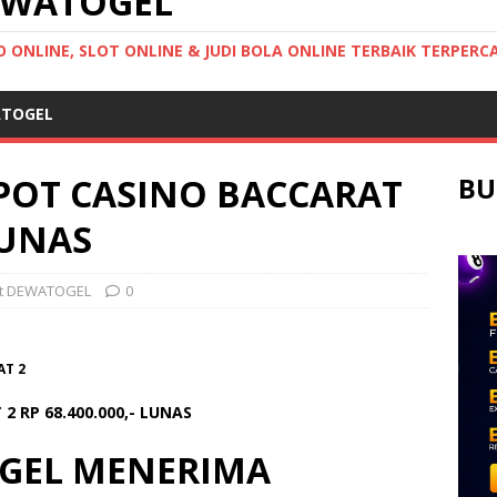
EWATOGEL
 ONLINE, SLOT ONLINE & JUDI BOLA ONLINE TERBAIK TERPERCA
ATOGEL
POT CASINO BACCARAT
BU
 LUNAS
pot DEWATOGEL
0
AT 2
 RP 68.400.000,- LUNAS
GEL MENERIMA