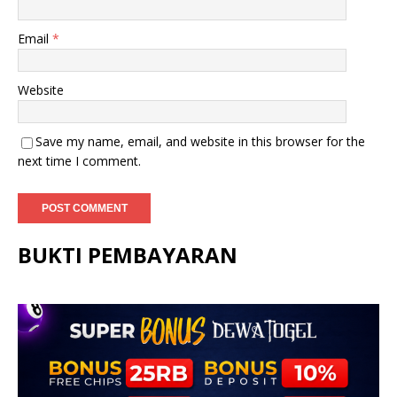
Email
*
Website
Save my name, email, and website in this browser for the
next time I comment.
BUKTI PEMBAYARAN