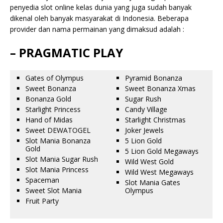
penyedia slot online kelas dunia yang juga sudah banyak
dikenal oleh banyak masyarakat di Indonesia. Beberapa
provider dan nama permainan yang dimaksud adalah :
– PRAGMATIC PLAY
Gates of Olympus
Pyramid Bonanza
Sweet Bonanza
Sweet Bonanza Xmas
Bonanza Gold
Sugar Rush
Starlight Princess
Candy Village
Hand of Midas
Starlight Christmas
Sweet DEWATOGEL
Joker Jewels
Slot Mania Bonanza
5 Lion Gold
Gold
5 Lion Gold Megaways
Slot Mania Sugar Rush
Wild West Gold
Slot Mania Princess
Wild West Megaways
Spaceman
Slot Mania Gates
Sweet Slot Mania
Olympus
Fruit Party