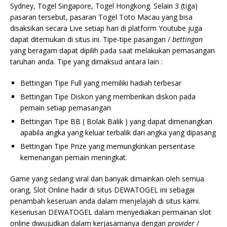
Sydney, Togel Singapore, Togel Hongkong. Selain 3 (tiga)
pasaran tersebut, pasaran Togel Toto Macau yang bisa
disaksikan secara Live setiap hari di platform Youtube juga
dapat ditemukan di situs ini. Tipe-tipe pasangan /
bettingan
yang beragam dapat dipilih pada saat melakukan pemasangan
taruhan anda. Tipe yang dimaksud antara lain :
Bettingan Tipe Full yang memiliki hadiah terbesar
Bettingan Tipe Diskon yang memberikan diskon pada
pemain setiap pemasangan
Bettingan Tipe BB ( Bolak Balik ) yang dapat dimenangkan
apabila angka yang keluar terbalik dari angka yang dipasang
Bettingan Tipe Prize yang memungkinkan persentase
kemenangan pemain meningkat.
Game yang sedang viral dan banyak dimainkan oleh semua
orang, Slot Online hadir di situs DEWATOGEL ini sebagai
penambah keseruan anda dalam menjelajah di situs kami.
Keseriusan DEWATOGEL dalam menyediakan permainan slot
online diwujudkan dalam kerjasamanya dengan
provider
/