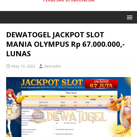
DEWATOGEL JACKPOT SLOT
MANIA OLYMPUS Rp 67.000.000,-
LUNAS
May 13, 2023
detoadm