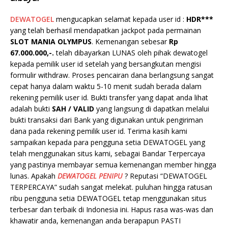
DEWATOGEL
mengucapkan selamat kepada user id :
HDR***
yang telah berhasil mendapatkan jackpot pada permainan
SLOT MANIA OLYMPUS
. Kemenangan sebesar
Rp
67.000.000
,-.
telah dibayarkan LUNAS oleh pihak dewatogel
kepada pemilik user id setelah yang bersangkutan mengisi
formulir withdraw. Proses pencairan dana berlangsung sangat
cepat hanya dalam waktu 5-10 menit sudah berada dalam
rekening pemilik user id. Bukti transfer yang dapat anda lihat
adalah bukti
SAH / VALID
yang langsung di dapatkan melalui
bukti transaksi dari Bank yang digunakan untuk pengiriman
dana pada rekening pemilik user id. Terima kasih kami
sampaikan kepada para pengguna setia DEWATOGEL yang
telah menggunakan situs kami, sebagai Bandar Terpercaya
yang pastinya membayar semua kemenangan member hingga
lunas. Apakah
DEWATOGEL PENIPU
? Reputasi “DEWATOGEL
TERPERCAYA” sudah sangat melekat. puluhan hingga ratusan
ribu pengguna setia DEWATOGEL tetap menggunakan situs
terbesar dan terbaik di Indonesia ini. Hapus rasa was-was dan
khawatir anda, kemenangan anda berapapun PASTI