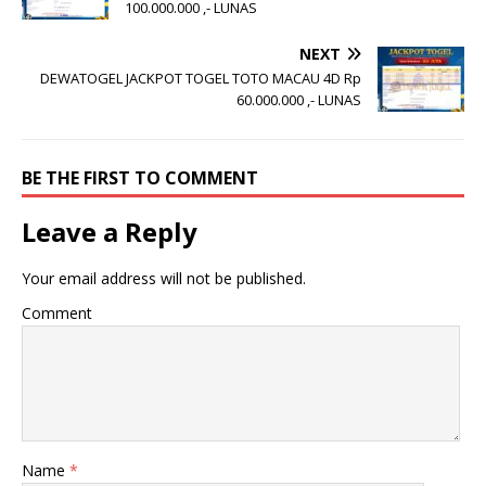
100.000.000 ,- LUNAS
NEXT
DEWATOGEL JACKPOT TOGEL TOTO MACAU 4D Rp
60.000.000 ,- LUNAS
BE THE FIRST TO COMMENT
Leave a Reply
Your email address will not be published.
Comment
Name
*