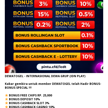
DEWATOGEL - INTERNASIONAL DEWA GRUP (IDN PLAY)
Kabar gembira untuk member DEWATOGEL telah Hadir
BONUS-
BONUS SPECIAL
!!!
BONUS FREE CHIPS RP. 25,000
BONUS DEPOSIT 10%
BONUS CASHBACK SLOT 3%
BONUS CASHBACK CASINO 10%