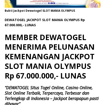
Bukti Jackpot Dewatogel SLOT MANIA OLYMPUS
DEWATOGEL JACKPOT SLOT MANIA OLYMPUS Rp
67.000.000,- LUNAS
MEMBER DEWATOGEL
MENERIMA PELUNASAN
KEMENANGAN JACKPOT
SLOT MANIA OLYMPUS
Rp 67.000.000,- LUNAS
“DEWATOGEL Situs Togel Online, Casino Online,
Slot Online Terbaik, Terpercaya, Terbesar dan
Terlengkap di Indonesia – Jackpot berapapun pasti
dibayar”