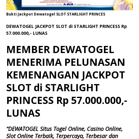
Bukti Jackpot Dewatogel SLOT STARLIGHT PRINCES
DEWATOGEL JACKPOT SLOT di STARLIGHT PRINCESS Rp
57.000.000,- LUNAS
MEMBER DEWATOGEL
MENERIMA PELUNASAN
KEMENANGAN JACKPOT
SLOT di STARLIGHT
PRINCESS Rp 57.000.000,-
LUNAS
“DEWATOGEL Situs Togel Online, Casino Online,
Slot Online Terbaik, Terpercaya, Terbesar dan