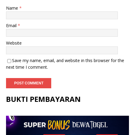
Name
*
Email
*
Website
Save my name, email, and website in this browser for the
next time I comment.
BUKTI PEMBAYARAN