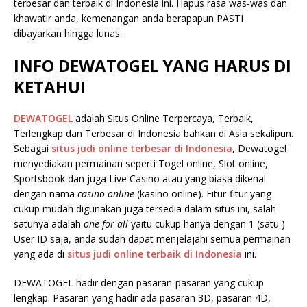
terbesar dan terbaik di Indonesia ini. Hapus rasa was-was dan
khawatir anda, kemenangan anda berapapun PASTI
dibayarkan hingga lunas.
INFO DEWATOGEL YANG HARUS DI
KETAHUI
DEWATOGEL
adalah Situs Online Terpercaya, Terbaik,
Terlengkap dan Terbesar di Indonesia bahkan di Asia sekalipun.
Sebagai
situs judi online terbesar di Indonesia
, Dewatogel
menyediakan permainan seperti Togel online, Slot online,
Sportsbook dan juga Live Casino atau yang biasa dikenal
dengan nama
casino online
(kasino online). Fitur-fitur yang
cukup mudah digunakan juga tersedia dalam situs ini, salah
satunya adalah
one for all
yaitu cukup hanya dengan 1 (satu )
User ID saja, anda sudah dapat menjelajahi semua permainan
yang ada di
situs judi online terbaik di Indonesia
ini.
DEWATOGEL hadir dengan pasaran-pasaran yang cukup
lengkap. Pasaran yang hadir ada pasaran 3D, pasaran 4D,