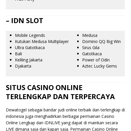
– IDN SLOT
Mobile Legends
Medusa
Kutukan Medusa Multiplayer
Domino QQ Big Win
Ultra Gatotkaca
Sirus Gila
Bali
Gatotkaca
Keliling Jakarta
Power of Odin
Djakarta
Aztec Lucky Gems
SITUS CASINO ONLINE
TERLENGKAP DAN TERPERCAYA
Dewatogel sebagai bandar judi online terbaik dan terlengkap di
indonesia juga menghadirkan berbagai permainan Casino
Online Lengkap dari IDNLIVE yang dapat di mainkan secara
LIVE dimana saja dan kapan saja. Permainan Casino Online