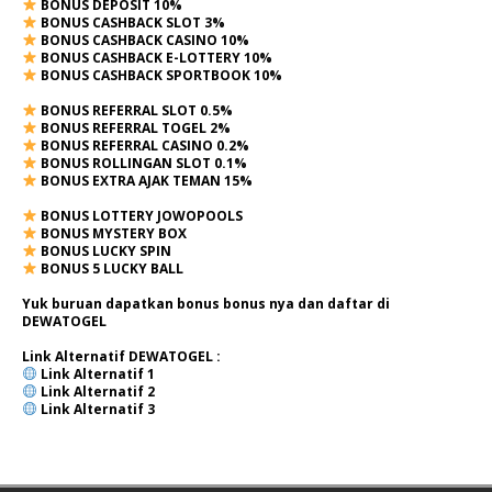
BONUS DEPOSIT 10%
BONUS CASHBACK SLOT 3%
BONUS CASHBACK CASINO 10%
BONUS CASHBACK E-LOTTERY 10%
BONUS CASHBACK SPORTBOOK 10%
BONUS REFERRAL SLOT 0.5%
BONUS REFERRAL TOGEL 2%
BONUS REFERRAL CASINO 0.2%
BONUS ROLLINGAN SLOT 0.1%
BONUS EXTRA AJAK TEMAN 15%
BONUS LOTTERY JOWOPOOLS
BONUS MYSTERY BOX
BONUS LUCKY SPIN
BONUS 5 LUCKY BALL
Yuk buruan dapatkan bonus bonus nya dan daftar di
DEWATOGEL
Link Alternatif
DEWATOGEL
:
Link Alternatif 1
Link Alternatif 2
Link Alternatif 3