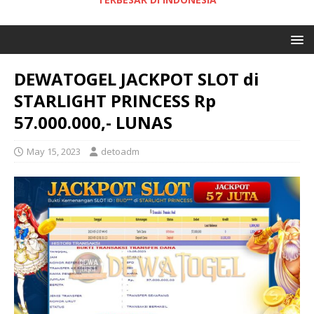
DEWATOGEL JACKPOT SLOT di
STARLIGHT PRINCESS Rp
57.000.000,- LUNAS
May 15, 2023
detoadm