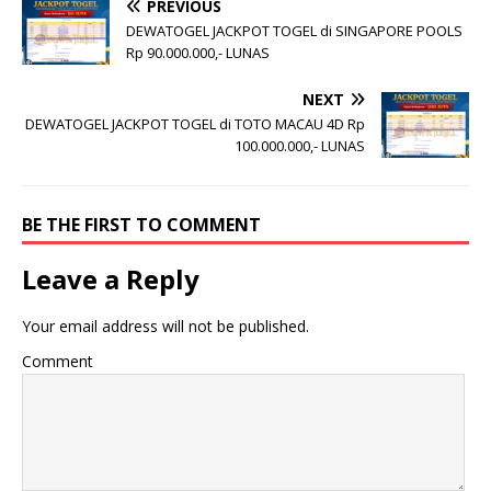
PREVIOUS
DEWATOGEL JACKPOT TOGEL di SINGAPORE POOLS
Rp 90.000.000,- LUNAS
NEXT
DEWATOGEL JACKPOT TOGEL di TOTO MACAU 4D Rp
100.000.000,- LUNAS
BE THE FIRST TO COMMENT
Leave a Reply
Your email address will not be published.
Comment