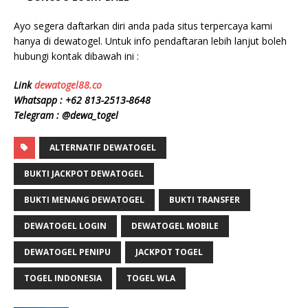
Ayo segera daftarkan diri anda pada situs terpercaya kami
hanya di dewatogel. Untuk info pendaftaran lebih lanjut boleh
hubungi kontak dibawah ini :
Link
dewatogel88.co
Whatsapp : +62 813-2513-8648
Telegram : @dewa_togel
ALTERNATIF DEWATOGEL
BUKTI JACKPOT DEWATOGEL
BUKTI MENANG DEWATOGEL
BUKTI TRANSFER
DEWATOGEL LOGIN
DEWATOGEL MOBILE
DEWATOGEL PENIPU
JACKPOT TOGEL
TOGEL INDONESIA
TOGEL WLA