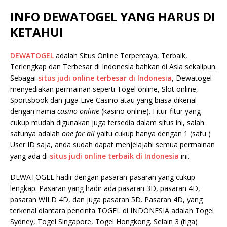
INFO DEWATOGEL YANG HARUS DI
KETAHUI
DEWATOGEL
adalah Situs Online Terpercaya, Terbaik,
Terlengkap dan Terbesar di Indonesia bahkan di Asia sekalipun.
Sebagai
situs judi online terbesar di Indonesia
, Dewatogel
menyediakan permainan seperti Togel online, Slot online,
Sportsbook dan juga Live Casino atau yang biasa dikenal
dengan nama
casino online
(kasino online). Fitur-fitur yang
cukup mudah digunakan juga tersedia dalam situs ini, salah
satunya adalah
one for all
yaitu cukup hanya dengan 1 (satu )
User ID saja, anda sudah dapat menjelajahi semua permainan
yang ada di
situs judi online terbaik di Indonesia
ini.
DEWATOGEL hadir dengan pasaran-pasaran yang cukup
lengkap. Pasaran yang hadir ada pasaran 3D, pasaran 4D,
pasaran WILD 4D, dan juga pasaran 5D. Pasaran 4D, yang
terkenal diantara pencinta TOGEL di INDONESIA adalah Togel
Sydney, Togel Singapore, Togel Hongkong. Selain 3 (tiga)