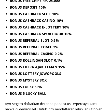
BONUS FREE CHIPS RP. 25,000
BONUS DEPOSIT 10%
BONUS CASHBACK SLOT 10%
BONUS CASHBACK CASINO 10%
BONUS CASHBACK E-LOTTERY 10%
BONUS CASHBACK SPORTBOOK 10%
BONUS REFERRAL SLOT 0.5%
BONUS REFERRAL TOGEL 2%
BONUS REFERRAL CASINO 0.2%
BONUS ROLLINGAN SLOT 0.1%
BONUS EXTRA AJAK TEMAN 15%
BONUS LOTTERY JOWOPOOLS
BONUS MYSTERY BOX
BONUS LUCKY SPIN
BONUS 5 LUCKY BALL
Ayo segera daftarkan diri anda pada situs terpercaya kami
hanya di dewatogel. Untuk info pendaftaran lebih lanjut boleh