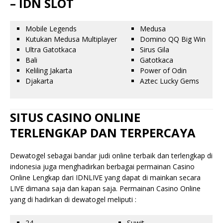
– IDN SLOT
Mobile Legends
Medusa
Kutukan Medusa Multiplayer
Domino QQ Big Win
Ultra Gatotkaca
Sirus Gila
Bali
Gatotkaca
Keliling Jakarta
Power of Odin
Djakarta
Aztec Lucky Gems
SITUS CASINO ONLINE
TERLENGKAP DAN TERPERCAYA
Dewatogel sebagai bandar judi online terbaik dan terlengkap di
indonesia juga menghadirkan berbagai permainan Casino
Online Lengkap dari IDNLIVE yang dapat di mainkan secara
LIVE dimana saja dan kapan saja. Permainan Casino Online
yang di hadirkan di dewatogel meliputi :
24
Suwit