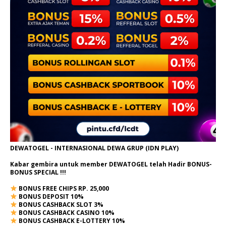
DEWATOGEL - INTERNASIONAL DEWA GRUP (IDN PLAY)
Kabar gembira untuk member DEWATOGEL telah Hadir
BONUS-
BONUS SPECIAL
!!!
BONUS FREE CHIPS RP. 25,000
BONUS DEPOSIT 10%
BONUS CASHBACK SLOT 3%
BONUS CASHBACK CASINO 10%
BONUS CASHBACK E-LOTTERY 10%