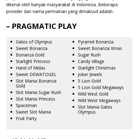
dikenal oleh banyak masyarakat di Indonesia. Beberapa
provider dan nama permainan yang dimaksud adalah :
– PRAGMATIC PLAY
Gates of Olympus
Pyramid Bonanza
Sweet Bonanza
Sweet Bonanza Xmas
Bonanza Gold
Sugar Rush
Starlight Princess
Candy Village
Hand of Midas
Starlight Christmas
Sweet DEWATOGEL
Joker Jewels
Slot Mania Bonanza
5 Lion Gold
Gold
5 Lion Gold Megaways
Slot Mania Sugar Rush
Wild West Gold
Slot Mania Princess
Wild West Megaways
Spaceman
Slot Mania Gates
Sweet Slot Mania
Olympus
Fruit Party