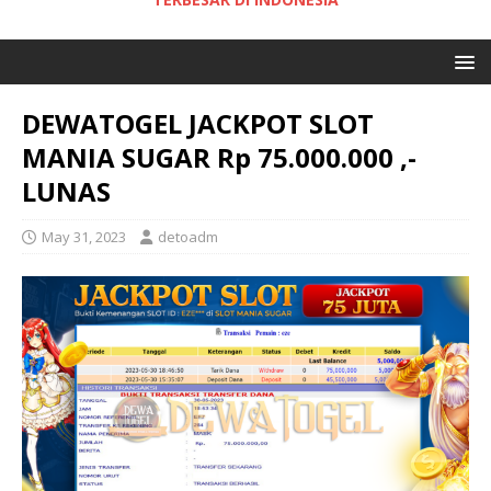
DEWATOGEL JACKPOT SLOT
MANIA SUGAR Rp 75.000.000 ,-
LUNAS
May 31, 2023
detoadm