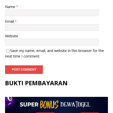
Name
*
Email
*
Website
Save my name, email, and website in this browser for the
next time I comment.
BUKTI PEMBAYARAN