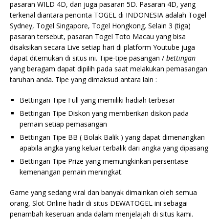
pasaran WILD 4D, dan juga pasaran 5D. Pasaran 4D, yang
terkenal diantara pencinta TOGEL di INDONESIA adalah Togel
Sydney, Togel Singapore, Togel Hongkong. Selain 3 (tiga)
pasaran tersebut, pasaran Togel Toto Macau yang bisa
disaksikan secara Live setiap hari di platform Youtube juga
dapat ditemukan di situs ini. Tipe-tipe pasangan /
bettingan
yang beragam dapat dipilih pada saat melakukan pemasangan
taruhan anda. Tipe yang dimaksud antara lain :
Bettingan Tipe Full yang memiliki hadiah terbesar
Bettingan Tipe Diskon yang memberikan diskon pada
pemain setiap pemasangan
Bettingan Tipe BB ( Bolak Balik ) yang dapat dimenangkan
apabila angka yang keluar terbalik dari angka yang dipasang
Bettingan Tipe Prize yang memungkinkan persentase
kemenangan pemain meningkat.
Game yang sedang viral dan banyak dimainkan oleh semua
orang, Slot Online hadir di situs DEWATOGEL ini sebagai
penambah keseruan anda dalam menjelajah di situs kami.