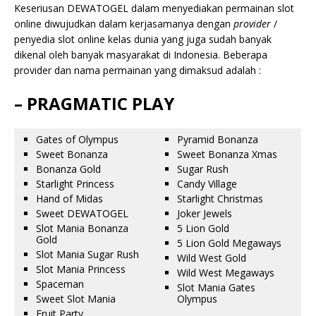
Keseriusan DEWATOGEL dalam menyediakan permainan slot
online diwujudkan dalam kerjasamanya dengan
provider
/
penyedia slot online kelas dunia yang juga sudah banyak
dikenal oleh banyak masyarakat di Indonesia. Beberapa
provider dan nama permainan yang dimaksud adalah :
– PRAGMATIC PLAY
Gates of Olympus
Pyramid Bonanza
Sweet Bonanza
Sweet Bonanza Xmas
Bonanza Gold
Sugar Rush
Starlight Princess
Candy Village
Hand of Midas
Starlight Christmas
Sweet DEWATOGEL
Joker Jewels
Slot Mania Bonanza
5 Lion Gold
Gold
5 Lion Gold Megaways
Slot Mania Sugar Rush
Wild West Gold
Slot Mania Princess
Wild West Megaways
Spaceman
Slot Mania Gates
Sweet Slot Mania
Olympus
Fruit Party