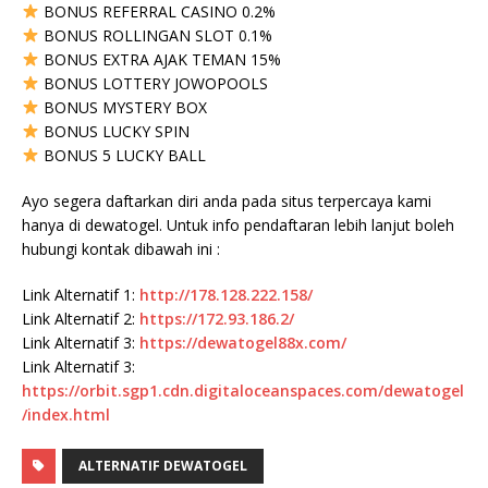
BONUS REFERRAL CASINO 0.2%
BONUS ROLLINGAN SLOT 0.1%
BONUS EXTRA AJAK TEMAN 15%
BONUS LOTTERY JOWOPOOLS
BONUS MYSTERY BOX
BONUS LUCKY SPIN
BONUS 5 LUCKY BALL
Ayo segera daftarkan diri anda pada situs terpercaya kami
hanya di dewatogel. Untuk info pendaftaran lebih lanjut boleh
hubungi kontak dibawah ini :
Link Alternatif 1:
http://178.128.222.158/
Link Alternatif 2:
https://172.93.186.2/
Link Alternatif 3:
https://dewatogel88x.com/
Link Alternatif 3:
https://orbit.sgp1.cdn.digitaloceanspaces.com/dewatogel
/index.html
ALTERNATIF DEWATOGEL