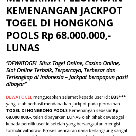
KEMENANGAN JACKPOT
TOGEL DI HONGKONG
POOLS Rp 68.000.000,-
LUNAS
“DEWATOGEL Situs Togel Online, Casino Online,
Slot Online Terbaik, Terpercaya, Terbesar dan
Terlengkap di Indonesia – Jackpot berapapun pasti
dibayar”
DEWATOGEL
mengucapkan selamat kepada user id :
B3S***
yang telah berhasil mendapatkan jackpot pada permainan
TOGEL DI HONGKONG POOLS
Kemenangan sebesar
Rp
68.000.000,-.
telah dibayarkan LUNAS oleh pihak dewatogel
kepada pemilik user id setelah yang bersangkutan mengisi
formulir withdraw. Proses pencairan dana berlangsung sangat