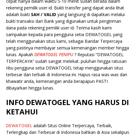
cepat hanya dalam waktu 5-10 menit sudah berada dalam
rekening pemilik user id. Bukti transfer yang dapat anda lihat
adalah bukti
SAH / VALID
yang langsung di dapatkan melalui
bukti transaksi dari Bank yang digunakan untuk pengiriman
dana pada rekening pemilik user id. Terima kasih kami
sampaikan kepada para pengguna setia DEWATOGEL yang
telah menggunakan situs kami, sebagai Bandar Terpercaya
yang pastinya membayar semua kemenangan member hingga
lunas. Apakah
DEWATOGEL PENIPU
? Reputasi “DEWATOGEL
TERPERCAYA” sudah sangat melekat. puluhan hingga ratusan
ribu pengguna setia DEWATOGEL tetap menggunakan situs
terbesar dan terbaik di Indonesia ini. Hapus rasa was-was dan
khawatir anda, kemenangan anda berapapun PASTI
dibayarkan hingga lunas.
INFO DEWATOGEL YANG HARUS DI
KETAHUI
DEWATOGEL
adalah Situs Online Terpercaya, Terbaik,
Terlengkap dan Terbesar di Indonesia bahkan di Asia sekalipun.