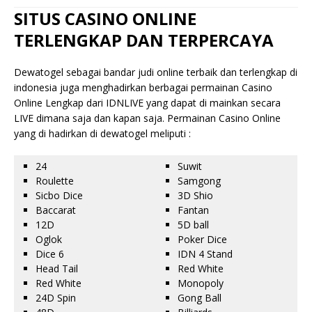
SITUS CASINO ONLINE
TERLENGKAP DAN TERPERCAYA
Dewatogel sebagai bandar judi online terbaik dan terlengkap di
indonesia juga menghadirkan berbagai permainan Casino
Online Lengkap dari IDNLIVE yang dapat di mainkan secara
LIVE dimana saja dan kapan saja. Permainan Casino Online
yang di hadirkan di dewatogel meliputi :
24
Suwit
Roulette
Samgong
Sicbo Dice
3D Shio
Baccarat
Fantan
12D
5D ball
Oglok
Poker Dice
Dice 6
IDN 4 Stand
Head Tail
Red White
Red White
Monopoly
24D Spin
Gong Ball