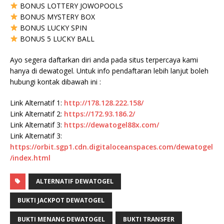
BONUS LOTTERY JOWOPOOLS
BONUS MYSTERY BOX
BONUS LUCKY SPIN
BONUS 5 LUCKY BALL
Ayo segera daftarkan diri anda pada situs terpercaya kami
hanya di dewatogel. Untuk info pendaftaran lebih lanjut boleh
hubungi kontak dibawah ini :
Link Alternatif 1:
http://178.128.222.158/
Link Alternatif 2:
https://172.93.186.2/
Link Alternatif 3:
https://dewatogel88x.com/
Link Alternatif 3:
https://orbit.sgp1.cdn.digitaloceanspaces.com/dewatogel
/index.html
ALTERNATIF DEWATOGEL
BUKTI JACKPOT DEWATOGEL
BUKTI MENANG DEWATOGEL
BUKTI TRANSFER