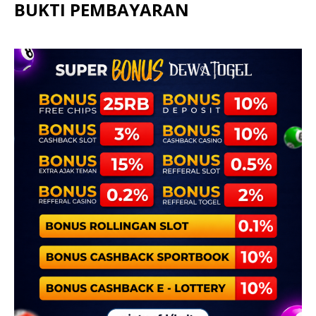
BUKTI PEMBAYARAN