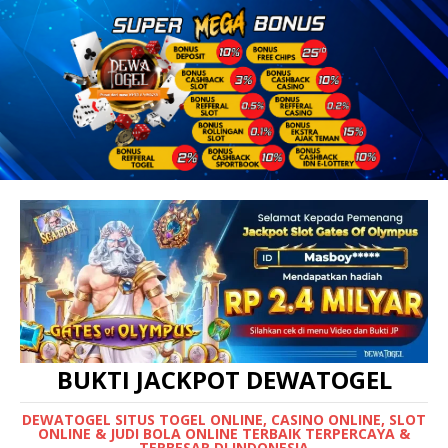
BUKTI JACKPOT DEWATOGEL
DEWATOGEL SITUS TOGEL ONLINE, CASINO ONLINE, SLOT
ONLINE & JUDI BOLA ONLINE TERBAIK TERPERCAYA &
TERBESAR DI INDONESIA