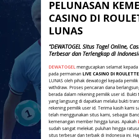
PELUNASAN KEME
CASINO DI ROULETT
LUNAS
“DEWATOGEL Situs Togel Online, Casi
Terbesar dan Terlengkap di Indonesi
DEWATOGEL
mengucapkan selamat kepada u
pada permainan
LIVE CASINO DI ROULETTE
LUNAS oleh pihak dewatogel kepada pemilik u
withdraw. Proses pencairan dana berlangsu
berada dalam rekening pemilik user id. Bukti 
yang langsung di dapatkan melalui bukti tra
rekening pemilik user id. Terima kasih ka
telah menggunakan situs kami, sebagai Ba
kemenangan member hingga lunas. Apakah
sudah sangat melekat. puluhan hingga rat
situs terbesar dan terbaik di Indonesia ini