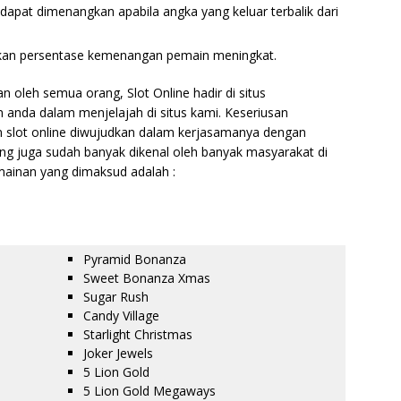
 dapat dimenangkan apabila angka yang keluar terbalik dari
nkan persentase kemenangan pemain meningkat.
 oleh semua orang, Slot Online hadir di situs
nda dalam menjelajah di situs kami. Keseriusan
lot online diwujudkan dalam kerjasamanya dengan
yang juga sudah banyak dikenal oleh banyak masyarakat di
mainan yang dimaksud adalah :
Pyramid Bonanza
Sweet Bonanza Xmas
Sugar Rush
Candy Village
Starlight Christmas
Joker Jewels
5 Lion Gold
5 Lion Gold Megaways