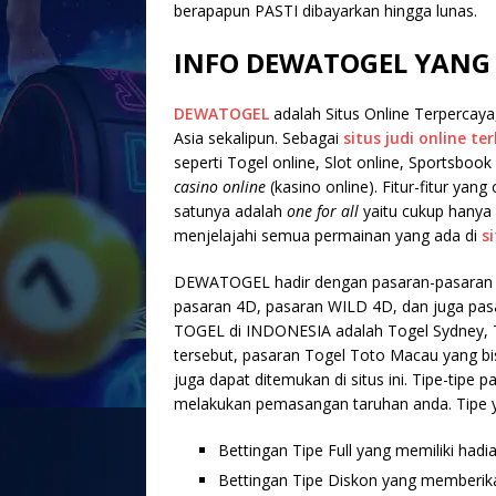
berapapun PASTI dibayarkan hingga lunas.
INFO DEWATOGEL YANG 
DEWATOGEL
adalah Situs Online Terpercaya
Asia sekalipun. Sebagai
situs judi online te
seperti Togel online, Slot online, Sportsboo
casino online
(kasino online). Fitur-fitur yan
satunya adalah
one for all
yaitu cukup hanya 
menjelajahi semua permainan yang ada di
s
DEWATOGEL hadir dengan pasaran-pasaran y
pasaran 4D, pasaran WILD 4D, dan juga pasa
TOGEL di INDONESIA adalah Togel Sydney, To
tersebut, pasaran Togel Toto Macau yang bis
juga dapat ditemukan di situs ini. Tipe-tipe 
melakukan pemasangan taruhan anda. Tipe ya
Bettingan Tipe Full yang memiliki hadi
Bettingan Tipe Diskon yang memberik