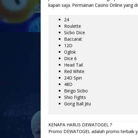
kapan saja. Permainan Casino Online yang di 
24
Roulette
Sicbo Dice
Baccarat
12D
Oglok
Dice 6
Head Tail
Red White
24D Spin
48D
Bingo Sicbo
Shio Fights
Gong Ball Jitu
KENAPA HARUS DEWATOGEL ?
Promo DEWATOGEL adalah promo terbaik yang