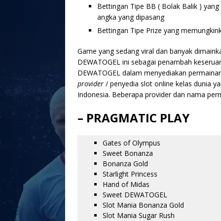
Bettingan Tipe BB ( Bolak Balik ) yang
angka yang dipasang
Bettingan Tipe Prize yang memungki
Game yang sedang viral dan banyak dimainkan
DEWATOGEL ini sebagai penambah keseruan a
DEWATOGEL dalam menyediakan permainan s
provider
/ penyedia slot online kelas dunia 
Indonesia. Beberapa provider dan nama per
– PRAGMATIC PLAY
Gates of Olympus
Sweet Bonanza
Bonanza Gold
Starlight Princess
Hand of Midas
Sweet DEWATOGEL
Slot Mania Bonanza Gold
Slot Mania Sugar Rush