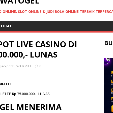
EWATOGEL
 ONLINE, SLOT ONLINE & JUDI BOLA ONLINE TERBAIK TERPERCA
ATOGEL
OT LIVE CASINO DI
BU
00.000,- LUNAS
i Jackpot DEWATOGEL
0
OULETTE
ETTE Rp 75.000.000,- LUNAS
GEL MENERIMA