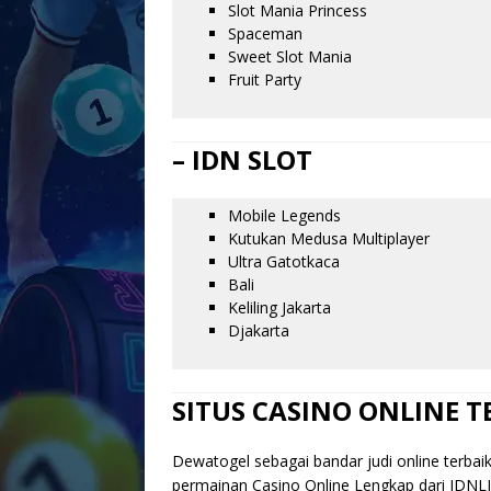
Slot Mania Princess
Spaceman
Sweet Slot Mania
Fruit Party
– IDN SLOT
Mobile Legends
Kutukan Medusa Multiplayer
Ultra Gatotkaca
Bali
Keliling Jakarta
Djakarta
SITUS CASINO ONLINE 
Dewatogel sebagai bandar judi online terbai
permainan Casino Online Lengkap dari IDNLI