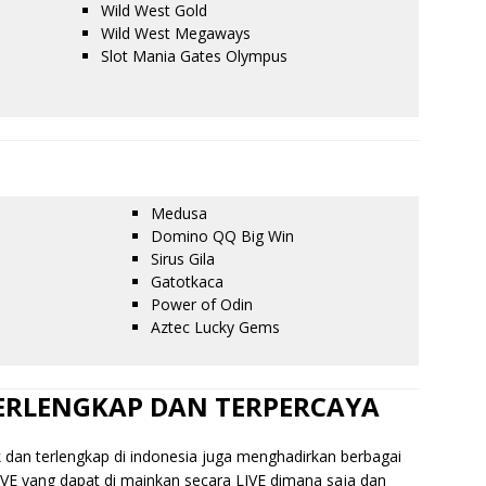
Wild West Gold
Wild West Megaways
Slot Mania Gates Olympus
Medusa
Domino QQ Big Win
Sirus Gila
Gatotkaca
Power of Odin
Aztec Lucky Gems
TERLENGKAP DAN TERPERCAYA
k dan terlengkap di indonesia juga menghadirkan berbagai
VE yang dapat di mainkan secara LIVE dimana saja dan