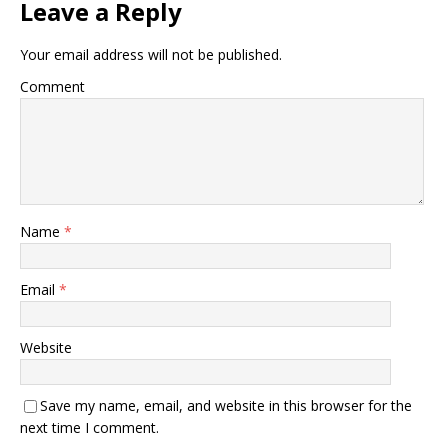
Leave a Reply
Your email address will not be published.
Comment
Name
*
Email
*
Website
Save my name, email, and website in this browser for the
next time I comment.