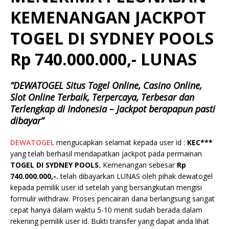
KEMENANGAN JACKPOT
TOGEL DI SYDNEY POOLS
Rp 740.000.000,- LUNAS
“DEWATOGEL Situs Togel Online, Casino Online,
Slot Online Terbaik, Terpercaya, Terbesar dan
Terlengkap di Indonesia – Jackpot berapapun pasti
dibayar”
DEWATOGEL
mengucapkan selamat kepada user id :
KEC***
yang telah berhasil mendapatkan jackpot pada permainan
TOGEL DI SYDNEY POOLS.
Kemenangan sebesar
Rp
740.000.000,-.
telah dibayarkan LUNAS oleh pihak dewatogel
kepada pemilik user id setelah yang bersangkutan mengisi
formulir withdraw. Proses pencairan dana berlangsung sangat
cepat hanya dalam waktu 5-10 menit sudah berada dalam
rekening pemilik user id. Bukti transfer yang dapat anda lihat