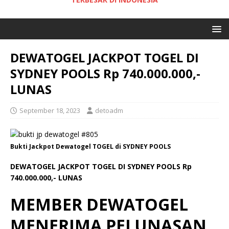
DEWATOGEL JACKPOT TOGEL DI
SYDNEY POOLS Rp 740.000.000,-
LUNAS
September 18, 2023
detoadm
Bukti Jackpot Dewatogel TOGEL di SYDNEY POOLS
DEWATOGEL JACKPOT TOGEL DI SYDNEY POOLS Rp
740.000.000,- LUNAS
MEMBER DEWATOGEL
MENERIMA PELUNASAN