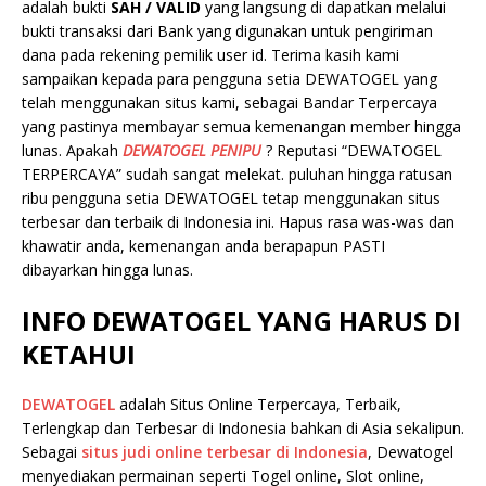
adalah bukti
SAH / VALID
yang langsung di dapatkan melalui
bukti transaksi dari Bank yang digunakan untuk pengiriman
dana pada rekening pemilik user id. Terima kasih kami
sampaikan kepada para pengguna setia DEWATOGEL yang
telah menggunakan situs kami, sebagai Bandar Terpercaya
yang pastinya membayar semua kemenangan member hingga
lunas. Apakah
DEWATOGEL PENIPU
? Reputasi “DEWATOGEL
TERPERCAYA” sudah sangat melekat. puluhan hingga ratusan
ribu pengguna setia DEWATOGEL tetap menggunakan situs
terbesar dan terbaik di Indonesia ini. Hapus rasa was-was dan
khawatir anda, kemenangan anda berapapun PASTI
dibayarkan hingga lunas.
INFO DEWATOGEL YANG HARUS DI
KETAHUI
DEWATOGEL
adalah Situs Online Terpercaya, Terbaik,
Terlengkap dan Terbesar di Indonesia bahkan di Asia sekalipun.
Sebagai
situs judi online terbesar di Indonesia
, Dewatogel
menyediakan permainan seperti Togel online, Slot online,