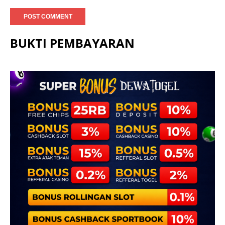
BUKTI PEMBAYARAN