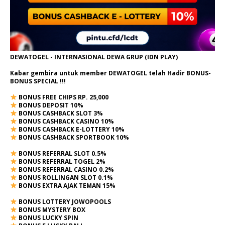
DEWATOGEL - INTERNASIONAL DEWA GRUP (IDN PLAY)
Kabar gembira untuk member DEWATOGEL telah Hadir
BONUS-
BONUS SPECIAL
!!!
BONUS FREE CHIPS RP. 25,000
BONUS DEPOSIT 10%
BONUS CASHBACK SLOT 3%
BONUS CASHBACK CASINO 10%
BONUS CASHBACK E-LOTTERY 10%
BONUS CASHBACK SPORTBOOK 10%
BONUS REFERRAL SLOT 0.5%
BONUS REFERRAL TOGEL 2%
BONUS REFERRAL CASINO 0.2%
BONUS ROLLINGAN SLOT 0.1%
BONUS EXTRA AJAK TEMAN 15%
BONUS LOTTERY JOWOPOOLS
BONUS MYSTERY BOX
BONUS LUCKY SPIN