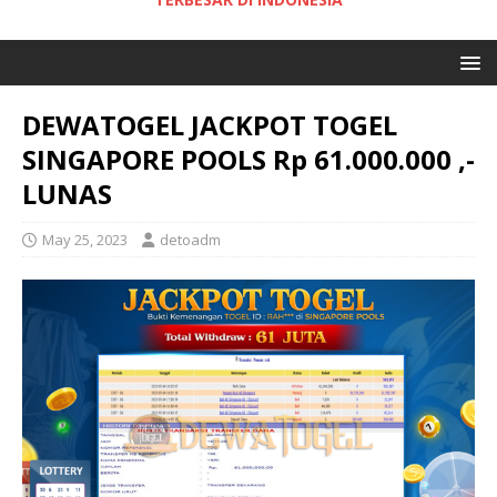
DEWATOGEL JACKPOT TOGEL
SINGAPORE POOLS Rp 61.000.000 ,-
LUNAS
May 25, 2023
detoadm