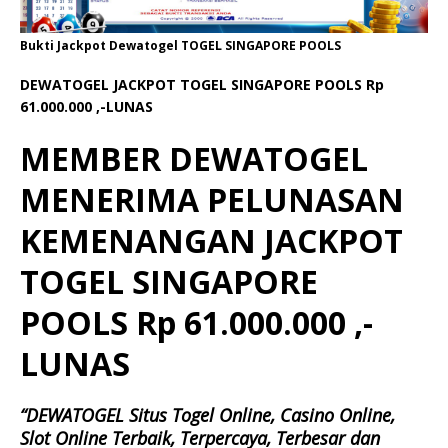
Bukti Jackpot Dewatogel TOGEL SINGAPORE POOLS
DEWATOGEL JACKPOT TOGEL SINGAPORE POOLS Rp
61.000.000 ,-LUNAS
MEMBER DEWATOGEL
MENERIMA PELUNASAN
KEMENANGAN JACKPOT
TOGEL SINGAPORE
POOLS Rp 61.000.000 ,-
LUNAS
“DEWATOGEL Situs Togel Online, Casino Online,
Slot Online Terbaik, Terpercaya, Terbesar dan