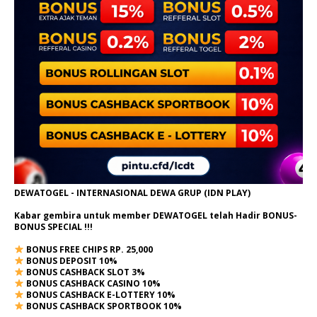
DEWATOGEL - INTERNASIONAL DEWA GRUP (IDN PLAY)
Kabar gembira untuk member DEWATOGEL telah Hadir
BONUS-
BONUS SPECIAL
!!!
BONUS FREE CHIPS RP. 25,000
BONUS DEPOSIT 10%
BONUS CASHBACK SLOT 3%
BONUS CASHBACK CASINO 10%
BONUS CASHBACK E-LOTTERY 10%
BONUS CASHBACK SPORTBOOK 10%