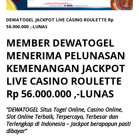
DEWATOGEL JACKPOT LIVE CASINO ROULETTE Rp
56.000.000 ,-LUNAS
MEMBER DEWATOGEL
MENERIMA PELUNASAN
KEMENANGAN JACKPOT
LIVE CASINO ROULETTE
Rp 56.000.000 ,-LUNAS
“DEWATOGEL Situs Togel Online, Casino Online,
Slot Online Terbaik, Terpercaya, Terbesar dan
Terlengkap di Indonesia – Jackpot berapapun pasti
dibayar”