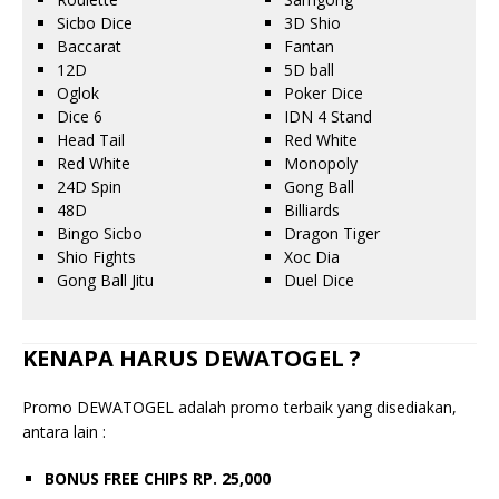
Sicbo Dice
3D Shio
Baccarat
Fantan
12D
5D ball
Oglok
Poker Dice
Dice 6
IDN 4 Stand
Head Tail
Red White
Red White
Monopoly
24D Spin
Gong Ball
48D
Billiards
Bingo Sicbo
Dragon Tiger
Shio Fights
Xoc Dia
Gong Ball Jitu
Duel Dice
KENAPA HARUS DEWATOGEL ?
Promo DEWATOGEL adalah promo terbaik yang disediakan,
antara lain :
BONUS FREE CHIPS RP. 25,000