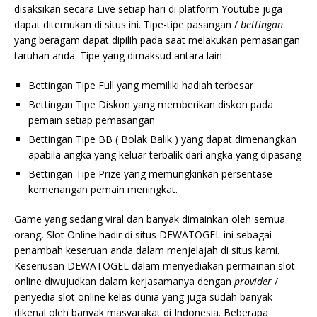
disaksikan secara Live setiap hari di platform Youtube juga
dapat ditemukan di situs ini. Tipe-tipe pasangan /
bettingan
yang beragam dapat dipilih pada saat melakukan pemasangan
taruhan anda. Tipe yang dimaksud antara lain :
Bettingan Tipe Full yang memiliki hadiah terbesar
Bettingan Tipe Diskon yang memberikan diskon pada
pemain setiap pemasangan
Bettingan Tipe BB ( Bolak Balik ) yang dapat dimenangkan
apabila angka yang keluar terbalik dari angka yang dipasang
Bettingan Tipe Prize yang memungkinkan persentase
kemenangan pemain meningkat.
Game yang sedang viral dan banyak dimainkan oleh semua
orang, Slot Online hadir di situs DEWATOGEL ini sebagai
penambah keseruan anda dalam menjelajah di situs kami.
Keseriusan DEWATOGEL dalam menyediakan permainan slot
online diwujudkan dalam kerjasamanya dengan
provider
/
penyedia slot online kelas dunia yang juga sudah banyak
dikenal oleh banyak masyarakat di Indonesia. Beberapa