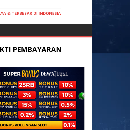
YA & TERBESAR DI INDONESIA
KTI PEMBAYARAN