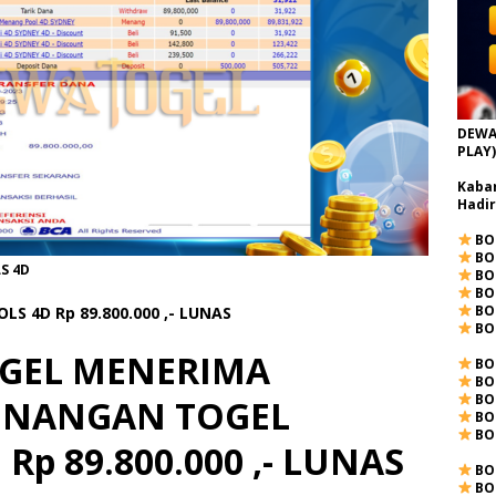
DEWA
PLAY)
Kaba
Hadi
BON
BO
S 4D
BO
BO
BO
 4D Rp 89.800.000 ,- LUNAS
BO
GEL MENERIMA
BO
BO
BO
ENANGAN TOGEL
BO
BO
Rp 89.800.000 ,- LUNAS
BO
BO