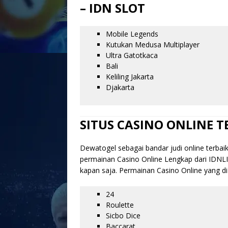
– IDN SLOT
Mobile Legends
Kutukan Medusa Multiplayer
Ultra Gatotkaca
Bali
Keliling Jakarta
Djakarta
SITUS CASINO ONLINE 
Dewatogel sebagai bandar judi online terbai
permainan Casino Online Lengkap dari IDNLI
kapan saja. Permainan Casino Online yang di 
24
Roulette
Sicbo Dice
Baccarat