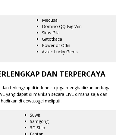
Medusa
Domino QQ Big Win
Sirus Gila
Gatotkaca
Power of Odin
Aztec Lucky Gems
TERLENGKAP DAN TERPERCAYA
k dan terlengkap di indonesia juga menghadirkan berbagai
VE yang dapat di mainkan secara LIVE dimana saja dan
hadirkan di dewatogel meliputi :
Suwit
Samgong
3D Shio
Fantan