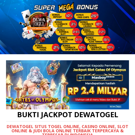
BUKTI JACKPOT DEWATOGEL
DEWATOGEL SITUS TOGEL ONLINE, CASINO ONLINE, SLOT
ONLINE & JUDI BOLA ONLINE TERBAIK TERPERCAYA &
TERBESAR DI INDONESIA