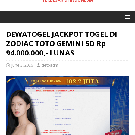
DEWATOGEL JACKPOT TOGEL DI
ZODIAC TOTO GEMINI 5D Rp
94.000.000,- LUNAS
June 3, 2026
detoadm