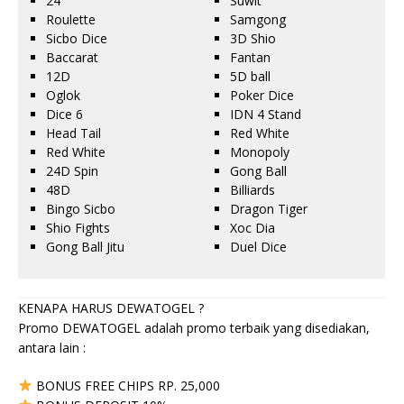
24
Suwit
Roulette
Samgong
Sicbo Dice
3D Shio
Baccarat
Fantan
12D
5D ball
Oglok
Poker Dice
Dice 6
IDN 4 Stand
Head Tail
Red White
Red White
Monopoly
24D Spin
Gong Ball
48D
Billiards
Bingo Sicbo
Dragon Tiger
Shio Fights
Xoc Dia
Gong Ball Jitu
Duel Dice
KENAPA HARUS DEWATOGEL ?
Promo DEWATOGEL adalah promo terbaik yang disediakan,
antara lain :
BONUS FREE CHIPS RP. 25,000