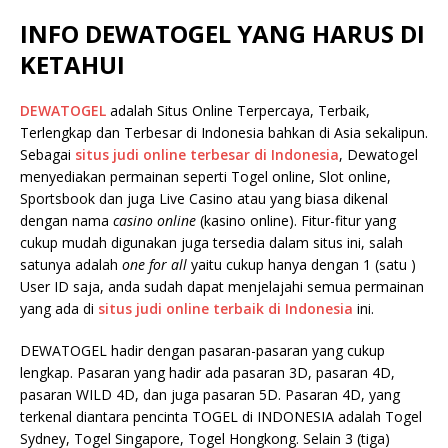
INFO DEWATOGEL YANG HARUS DI
KETAHUI
DEWATOGEL
adalah Situs Online Terpercaya, Terbaik,
Terlengkap dan Terbesar di Indonesia bahkan di Asia sekalipun.
Sebagai
situs judi online terbesar di Indonesia
, Dewatogel
menyediakan permainan seperti Togel online, Slot online,
Sportsbook dan juga Live Casino atau yang biasa dikenal
dengan nama
casino online
(kasino online). Fitur-fitur yang
cukup mudah digunakan juga tersedia dalam situs ini, salah
satunya adalah
one for all
yaitu cukup hanya dengan 1 (satu )
User ID saja, anda sudah dapat menjelajahi semua permainan
yang ada di
situs judi
online terbaik di Indonesia
ini.
DEWATOGEL hadir dengan pasaran-pasaran yang cukup
lengkap. Pasaran yang hadir ada pasaran 3D, pasaran 4D,
pasaran WILD 4D, dan juga pasaran 5D. Pasaran 4D, yang
terkenal diantara pencinta TOGEL di INDONESIA adalah Togel
Sydney, Togel Singapore, Togel Hongkong. Selain 3 (tiga)