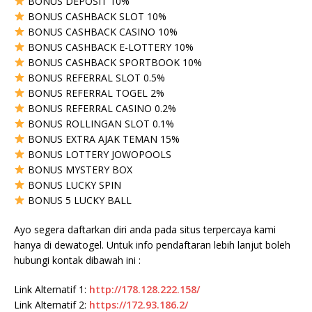
BONUS DEPOSIT 10%
BONUS CASHBACK SLOT 10%
BONUS CASHBACK CASINO 10%
BONUS CASHBACK E-LOTTERY 10%
BONUS CASHBACK SPORTBOOK 10%
BONUS REFERRAL SLOT 0.5%
BONUS REFERRAL TOGEL 2%
BONUS REFERRAL CASINO 0.2%
BONUS ROLLINGAN SLOT 0.1%
BONUS EXTRA AJAK TEMAN 15%
BONUS LOTTERY JOWOPOOLS
BONUS MYSTERY BOX
BONUS LUCKY SPIN
BONUS 5 LUCKY BALL
Ayo segera daftarkan diri anda pada situs terpercaya kami
hanya di dewatogel. Untuk info pendaftaran lebih lanjut boleh
hubungi kontak dibawah ini :
Link Alternatif 1:
http://178.128.222.158/
Link Alternatif 2:
https://172.93.186.2/