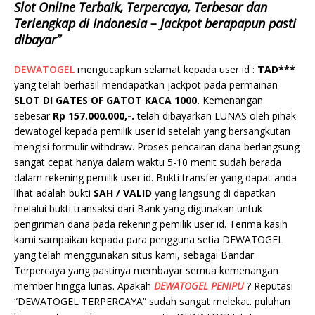
Slot Online Terbaik, Terpercaya, Terbesar dan
Terlengkap di Indonesia – Jackpot berapapun pasti
dibayar”
DEWATOGEL
mengucapkan selamat kepada user id :
TAD***
yang telah berhasil mendapatkan jackpot pada permainan
SLOT DI GATES OF GATOT KACA 1000.
Kemenangan
sebesar
Rp 157.000.000,-.
telah dibayarkan LUNAS oleh pihak
dewatogel kepada pemilik user id setelah yang bersangkutan
mengisi formulir withdraw. Proses pencairan dana berlangsung
sangat cepat hanya dalam waktu 5-10 menit sudah berada
dalam rekening pemilik user id. Bukti transfer yang dapat anda
lihat adalah bukti
SAH / VALID
yang langsung di dapatkan
melalui bukti transaksi dari Bank yang digunakan untuk
pengiriman dana pada rekening pemilik user id. Terima kasih
kami sampaikan kepada para pengguna setia DEWATOGEL
yang telah menggunakan situs kami, sebagai Bandar
Terpercaya yang pastinya membayar semua kemenangan
member hingga lunas. Apakah
DEWATOGEL PENIPU
? Reputasi
“DEWATOGEL TERPERCAYA” sudah sangat melekat. puluhan