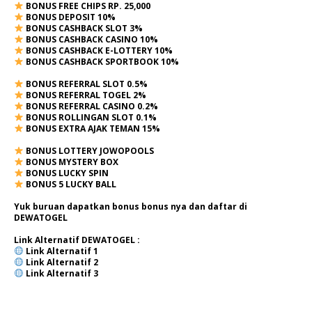
BONUS FREE CHIPS RP. 25,000
BONUS DEPOSIT 10%
BONUS CASHBACK SLOT 3%
BONUS CASHBACK CASINO 10%
BONUS CASHBACK E-LOTTERY 10%
BONUS CASHBACK SPORTBOOK 10%
BONUS REFERRAL SLOT 0.5%
BONUS REFERRAL TOGEL 2%
BONUS REFERRAL CASINO 0.2%
BONUS ROLLINGAN SLOT 0.1%
BONUS EXTRA AJAK TEMAN 15%
BONUS LOTTERY JOWOPOOLS
BONUS MYSTERY BOX
BONUS LUCKY SPIN
BONUS 5 LUCKY BALL
Yuk buruan dapatkan bonus bonus nya dan daftar di
DEWATOGEL
Link Alternatif
DEWATOGEL
:
Link Alternatif 1
Link Alternatif 2
Link Alternatif 3