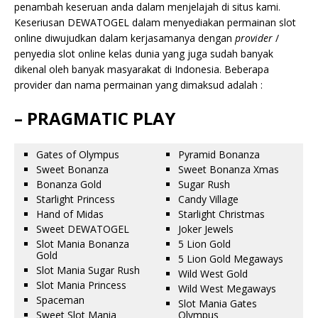
penambah keseruan anda dalam menjelajah di situs kami.
Keseriusan DEWATOGEL dalam menyediakan permainan slot
online diwujudkan dalam kerjasamanya dengan
provider
/
penyedia slot online kelas dunia yang juga sudah banyak
dikenal oleh banyak masyarakat di Indonesia. Beberapa
provider dan nama permainan yang dimaksud adalah :
– PRAGMATIC PLAY
Gates of Olympus
Pyramid Bonanza
Sweet Bonanza
Sweet Bonanza Xmas
Bonanza Gold
Sugar Rush
Starlight Princess
Candy Village
Hand of Midas
Starlight Christmas
Sweet DEWATOGEL
Joker Jewels
Slot Mania Bonanza
5 Lion Gold
Gold
5 Lion Gold Megaways
Slot Mania Sugar Rush
Wild West Gold
Slot Mania Princess
Wild West Megaways
Spaceman
Slot Mania Gates
Sweet Slot Mania
Olympus