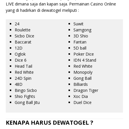
LIVE dimana saja dan kapan saja. Permainan Casino Online
yang di hadirkan di dewatogel meliputi :
24
Suwit
Roulette
Samgong
Sicbo Dice
3D Shio
Baccarat
Fantan
12D
5D ball
Oglok
Poker Dice
Dice 6
IDN 4 Stand
Head Tail
Red White
Red White
Monopoly
24D Spin
Gong Ball
48D
Billiards
Bingo Sicbo
Dragon Tiger
Shio Fights
Xoc Dia
Gong Ball Jitu
Duel Dice
KENAPA HARUS DEWATOGEL ?