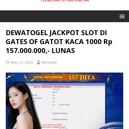
DEWATOGEL JACKPOT SLOT DI
GATES OF GATOT KACA 1000 Rp
157.000.000,- LUNAS
May 31, 2026
detoadm