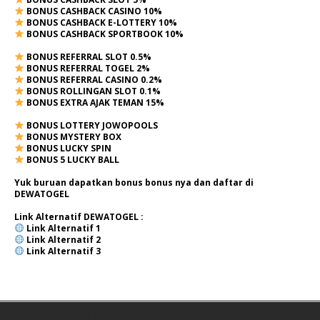
BONUS CASHBACK CASINO 10%
BONUS CASHBACK E-LOTTERY 10%
BONUS CASHBACK SPORTBOOK 10%
BONUS REFERRAL SLOT 0.5%
BONUS REFERRAL TOGEL 2%
BONUS REFERRAL CASINO 0.2%
BONUS ROLLINGAN SLOT 0.1%
BONUS EXTRA AJAK TEMAN 15%
BONUS LOTTERY JOWOPOOLS
BONUS MYSTERY BOX
BONUS LUCKY SPIN
BONUS 5 LUCKY BALL
Yuk buruan dapatkan bonus bonus nya dan daftar di
DEWATOGEL
Link Alternatif
DEWATOGEL
:
Link Alternatif 1
Link Alternatif 2
Link Alternatif 3
Copyright © 2026 | WordPress Theme by
MH Themes