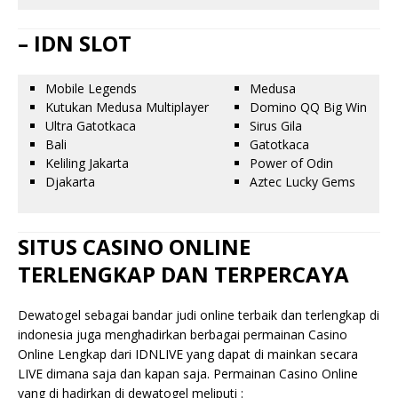
– IDN SLOT
Mobile Legends
Medusa
Kutukan Medusa Multiplayer
Domino QQ Big Win
Ultra Gatotkaca
Sirus Gila
Bali
Gatotkaca
Keliling Jakarta
Power of Odin
Djakarta
Aztec Lucky Gems
SITUS CASINO ONLINE
TERLENGKAP DAN TERPERCAYA
Dewatogel sebagai bandar judi online terbaik dan terlengkap di
indonesia juga menghadirkan berbagai permainan Casino
Online Lengkap dari IDNLIVE yang dapat di mainkan secara
LIVE dimana saja dan kapan saja. Permainan Casino Online
yang di hadirkan di dewatogel meliputi :