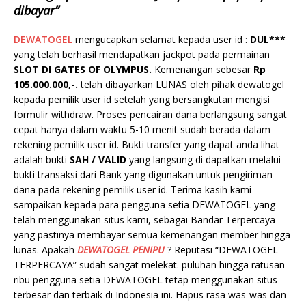
dibayar”
DEWATOGEL
mengucapkan selamat kepada user id :
DUL***
yang telah berhasil mendapatkan jackpot pada permainan
SLOT DI GATES OF OLYMPUS.
Kemenangan sebesar
Rp
105.000.000,-.
telah dibayarkan LUNAS oleh pihak dewatogel
kepada pemilik user id setelah yang bersangkutan mengisi
formulir withdraw. Proses pencairan dana berlangsung sangat
cepat hanya dalam waktu 5-10 menit sudah berada dalam
rekening pemilik user id. Bukti transfer yang dapat anda lihat
adalah bukti
SAH / VALID
yang langsung di dapatkan melalui
bukti transaksi dari Bank yang digunakan untuk pengiriman
dana pada rekening pemilik user id. Terima kasih kami
sampaikan kepada para pengguna setia DEWATOGEL yang
telah menggunakan situs kami, sebagai Bandar Terpercaya
yang pastinya membayar semua kemenangan member hingga
lunas. Apakah
DEWATOGEL PENIPU
? Reputasi “DEWATOGEL
TERPERCAYA” sudah sangat melekat. puluhan hingga ratusan
ribu pengguna setia DEWATOGEL tetap menggunakan situs
terbesar dan terbaik di Indonesia ini. Hapus rasa was-was dan