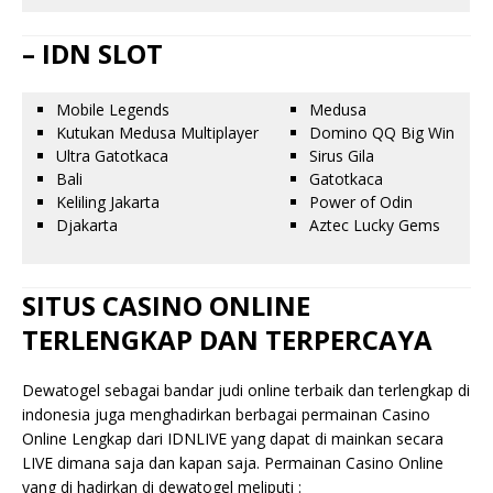
– IDN SLOT
Mobile Legends
Medusa
Kutukan Medusa Multiplayer
Domino QQ Big Win
Ultra Gatotkaca
Sirus Gila
Bali
Gatotkaca
Keliling Jakarta
Power of Odin
Djakarta
Aztec Lucky Gems
SITUS CASINO ONLINE
TERLENGKAP DAN TERPERCAYA
Dewatogel sebagai bandar judi online terbaik dan terlengkap di
indonesia juga menghadirkan berbagai permainan Casino
Online Lengkap dari IDNLIVE yang dapat di mainkan secara
LIVE dimana saja dan kapan saja. Permainan Casino Online
yang di hadirkan di dewatogel meliputi :