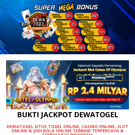
BUKTI JACKPOT DEWATOGEL
DEWATOGEL SITUS TOGEL ONLINE, CASINO ONLINE, SLOT
ONLINE & JUDI BOLA ONLINE TERBAIK TERPERCAYA &
TERBESAR DI INDONESIA