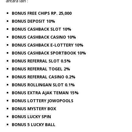
antara lain :
BONUS FREE CHIPS RP. 25,000
BONUS DEPOSIT 10%
BONUS CASHBACK SLOT 10%
BONUS CASHBACK CASINO 10%
BONUS CASHBACK E-LOTTERY 10%
BONUS CASHBACK SPORTBOOK 10%
BONUS REFERRAL SLOT 0.5%
BONUS REFERRAL TOGEL 2%
BONUS REFERRAL CASINO 0.2%
BONUS ROLLINGAN SLOT 0.1%
BONUS EXTRA AJAK TEMAN 15%
BONUS LOTTERY JOWOPOOLS
BONUS MYSTERY BOX
BONUS LUCKY SPIN
BONUS 5 LUCKY BALL