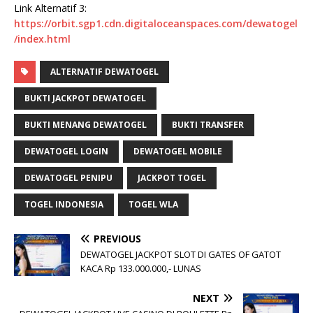
Link Alternatif 3:
https://orbit.sgp1.cdn.digitaloceanspaces.com/dewatogel
/index.html
ALTERNATIF DEWATOGEL
BUKTI JACKPOT DEWATOGEL
BUKTI MENANG DEWATOGEL
BUKTI TRANSFER
DEWATOGEL LOGIN
DEWATOGEL MOBILE
DEWATOGEL PENIPU
JACKPOT TOGEL
TOGEL INDONESIA
TOGEL WLA
PREVIOUS
DEWATOGEL JACKPOT SLOT DI GATES OF GATOT
KACA Rp 133.000.000,- LUNAS
NEXT