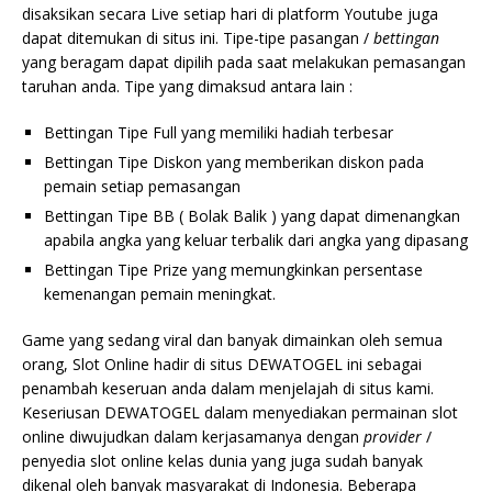
disaksikan secara Live setiap hari di platform Youtube juga
dapat ditemukan di situs ini. Tipe-tipe pasangan /
bettingan
yang beragam dapat dipilih pada saat melakukan pemasangan
taruhan anda. Tipe yang dimaksud antara lain :
Bettingan Tipe Full yang memiliki hadiah terbesar
Bettingan Tipe Diskon yang memberikan diskon pada
pemain setiap pemasangan
Bettingan Tipe BB ( Bolak Balik ) yang dapat dimenangkan
apabila angka yang keluar terbalik dari angka yang dipasang
Bettingan Tipe Prize yang memungkinkan persentase
kemenangan pemain meningkat.
Game yang sedang viral dan banyak dimainkan oleh semua
orang, Slot Online hadir di situs DEWATOGEL ini sebagai
penambah keseruan anda dalam menjelajah di situs kami.
Keseriusan DEWATOGEL dalam menyediakan permainan slot
online diwujudkan dalam kerjasamanya dengan
provider
/
penyedia slot online kelas dunia yang juga sudah banyak
dikenal oleh banyak masyarakat di Indonesia. Beberapa