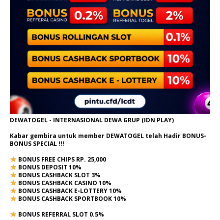
DEWATOGEL - INTERNASIONAL DEWA GRUP (IDN PLAY)
Kabar gembira untuk member DEWATOGEL telah Hadir
BONUS-
BONUS SPECIAL
!!!
BONUS FREE CHIPS RP. 25,000
BONUS DEPOSIT 10%
BONUS CASHBACK SLOT 3%
BONUS CASHBACK CASINO 10%
BONUS CASHBACK E-LOTTERY 10%
BONUS CASHBACK SPORTBOOK 10%
BONUS REFERRAL SLOT 0.5%