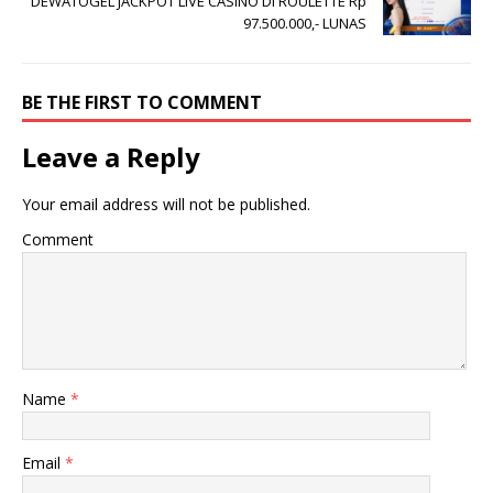
DEWATOGEL JACKPOT LIVE CASINO DI ROULETTE Rp
97.500.000,- LUNAS
BE THE FIRST TO COMMENT
Leave a Reply
Your email address will not be published.
Comment
Name
*
Email
*