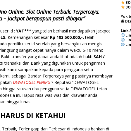
BO
BO
no Online, Slot Online Terbaik, Terpercaya,
Yuk b
a – Jackpot berapapun pasti dibayar”
di D
ser id :
YAT***
yang telah berhasil mendapatkan jackpot
Link 
Lin
LS.
Kemenangan sebesar
Rp 193.500.000,-.
telah
Lin
ada pemilik user id setelah yang bersangkutan mengisi
Lin
erlangsung sangat cepat hanya dalam waktu 5-10 menit
 Bukti transfer yang dapat anda lihat adalah bukti
SAH /
ti transaksi dari Bank yang digunakan untuk pengiriman
kasih kami sampaikan kepada para pengguna setia
ami, sebagai Bandar Terpercaya yang pastinya membayar
Apakah
DEWATOGEL PENIPU
? Reputasi “DEWATOGEL
n hingga ratusan ribu pengguna setia DEWATOGEL tetap
ndonesia ini. Hapus rasa was-was dan khawatir anda,
an hingga lunas.
HARUS DI KETAHUI
, Terbaik, Terlengkap dan Terbesar di Indonesia bahkan di