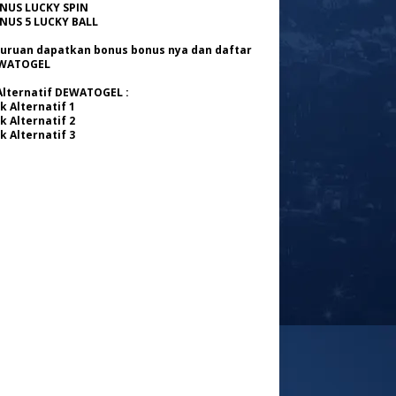
NUS LUCKY SPIN
NUS 5 LUCKY BALL
uruan dapatkan bonus bonus nya dan daftar
EWATOGEL
Alternatif
DEWATOGEL
:
k Alternatif 1
k Alternatif 2
k Alternatif 3