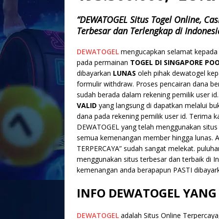
“DEWATOGEL Situs Togel Online, Casi
Terbesar dan Terlengkap di Indonesi
DEWATOGEL
mengucapkan selamat kepada u
pada permainan
TOGEL DI SINGAPORE POO
dibayarkan
LUNAS
oleh pihak dewatogel kep
formulir withdraw. Proses pencairan dana b
sudah berada dalam rekening pemilik user id.
VALID
yang langsung di dapatkan melalui buk
dana pada rekening pemilik user id. Terima 
DEWATOGEL yang telah menggunakan situs k
semua kemenangan member hingga lunas. 
TERPERCAYA” sudah sangat melekat. puluha
menggunakan situs terbesar dan terbaik di I
kemenangan anda berapapun PASTI dibayark
INFO DEWATOGEL YANG 
DEWATOGEL
adalah Situs Online Terpercaya