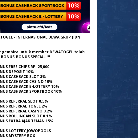
TOGEL - INTERNASIONAL DEWA GRUP (IDN
r gembira untuk member DEWATOGEL telah
r
BONUS-BONUS SPECIAL
!!!
US FREE CHIPS RP. 25,000
NUS DEPOSIT 10%
NUS CASHBACK SLOT 3%
NUS CASHBACK CASINO 10%
NUS CASHBACK E-LOTTERY 10%
NUS CASHBACK SPORTBOOK 10%
NUS REFERRAL SLOT 0.5%
NUS REFERRAL TOGEL 2%
NUS REFERRAL CASINO 0.2%
NUS ROLLINGAN SLOT 0.1%
NUS EXTRA AJAK TEMAN 15%
NUS LOTTERY JOWOPOOLS
NUS MYSTERY BOX