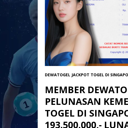
DEWATOGEL JACKPOT TOGEL DI SINGAPOR
MEMBER DEWATO
PELUNASAN KEM
TOGEL DI SINGAP
193.500.000,- LUN