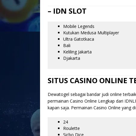
– IDN SLOT
Mobile Legends
Kutukan Medusa Multiplayer
Ultra Gatotkaca
Bali
Keliling Jakarta
Djakarta
SITUS CASINO ONLINE 
Dewatogel sebagai bandar judi online terbai
permainan Casino Online Lengkap dari IDNLI
kapan saja. Permainan Casino Online yang di 
24
Roulette
Sicbo Dice