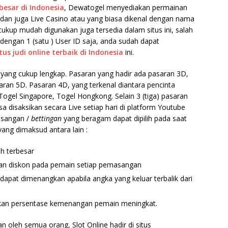
rbesar di Indonesia
, Dewatogel menyediakan permainan
k dan juga Live Casino atau yang biasa dikenal dengan nama
g cukup mudah digunakan juga tersedia dalam situs ini, salah
dengan 1 (satu ) User ID saja, anda sudah dapat
itus judi online terbaik di Indonesia
ini.
ang cukup lengkap. Pasaran yang hadir ada pasaran 3D,
ran 5D. Pasaran 4D, yang terkenal diantara pencinta
gel Singapore, Togel Hongkong. Selain 3 (tiga) pasaran
a disaksikan secara Live setiap hari di platform Youtube
pasangan /
bettingan
yang beragam dapat dipilih pada saat
ng dimaksud antara lain :
ah terbesar
an diskon pada pemain setiap pemasangan
 dapat dimenangkan apabila angka yang keluar terbalik dari
nkan persentase kemenangan pemain meningkat.
 oleh semua orang, Slot Online hadir di situs