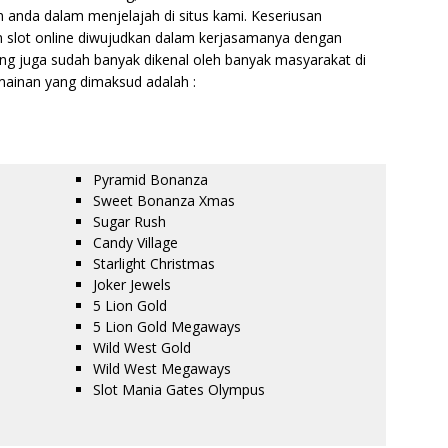
nda dalam menjelajah di situs kami. Keseriusan
lot online diwujudkan dalam kerjasamanya dengan
yang juga sudah banyak dikenal oleh banyak masyarakat di
mainan yang dimaksud adalah :
Pyramid Bonanza
Sweet Bonanza Xmas
Sugar Rush
Candy Village
Starlight Christmas
Joker Jewels
5 Lion Gold
5 Lion Gold Megaways
Wild West Gold
Wild West Megaways
Slot Mania Gates Olympus