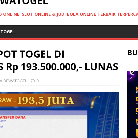
EWATOGEL
 ONLINE, SLOT ONLINE & JUDI BOLA ONLINE TERBAIK TERPERCA
ATOGEL
OT TOGEL DI
BU
Rp 193.500.000,- LUNAS
pot DEWATOGEL
0