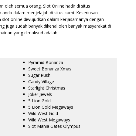
 oleh semua orang, Slot Online hadir di situs
nda dalam menjelajah di situs kami. Keseriusan
lot online diwujudkan dalam kerjasamanya dengan
yang juga sudah banyak dikenal oleh banyak masyarakat di
mainan yang dimaksud adalah :
Pyramid Bonanza
Sweet Bonanza Xmas
Sugar Rush
Candy Village
Starlight Christmas
Joker Jewels
5 Lion Gold
5 Lion Gold Megaways
Wild West Gold
Wild West Megaways
Slot Mania Gates Olympus