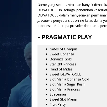
Game yang sedang viral dan banyak dimainkan
DEWATOGEL ini sebagai penambah keseruan a
DEWATOGEL dalam menyediakan permainan s
provider
/ penyedia slot online kelas dunia 
Indonesia. Beberapa provider dan nama per
– PRAGMATIC PLAY
Gates of Olympus
Sweet Bonanza
Bonanza Gold
Starlight Princess
Hand of Midas
Sweet DEWATOGEL
Slot Mania Bonanza Gold
Slot Mania Sugar Rush
Slot Mania Princess
Spaceman
Sweet Slot Mania
Fruit Party