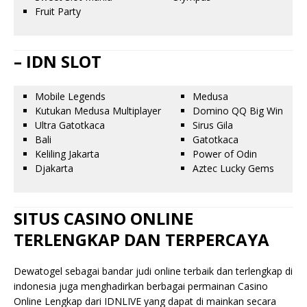
Fruit Party
– IDN SLOT
Mobile Legends
Medusa
Kutukan Medusa Multiplayer
Domino QQ Big Win
Ultra Gatotkaca
Sirus Gila
Bali
Gatotkaca
Keliling Jakarta
Power of Odin
Djakarta
Aztec Lucky Gems
SITUS CASINO ONLINE
TERLENGKAP DAN TERPERCAYA
Dewatogel sebagai bandar judi online terbaik dan terlengkap di
indonesia juga menghadirkan berbagai permainan Casino
Online Lengkap dari IDNLIVE yang dapat di mainkan secara