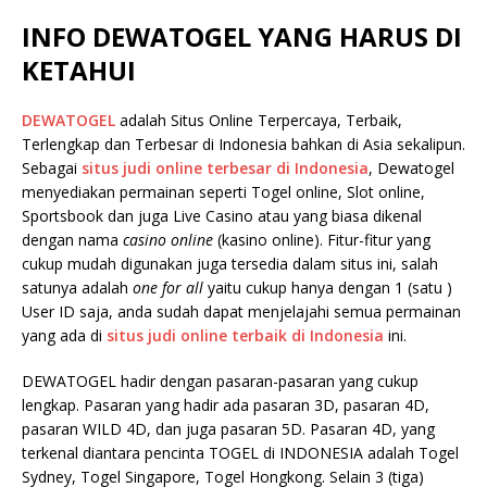
INFO DEWATOGEL YANG HARUS DI
KETAHUI
DEWATOGEL
adalah Situs Online Terpercaya, Terbaik,
Terlengkap dan Terbesar di Indonesia bahkan di Asia sekalipun.
Sebagai
situs judi online terbesar di Indonesia
, Dewatogel
menyediakan permainan seperti Togel online, Slot online,
Sportsbook dan juga Live Casino atau yang biasa dikenal
dengan nama
casino online
(kasino online). Fitur-fitur yang
cukup mudah digunakan juga tersedia dalam situs ini, salah
satunya adalah
one for all
yaitu cukup hanya dengan 1 (satu )
User ID saja, anda sudah dapat menjelajahi semua permainan
yang ada di
situs judi online terbaik di Indonesia
ini.
DEWATOGEL hadir dengan pasaran-pasaran yang cukup
lengkap. Pasaran yang hadir ada pasaran 3D, pasaran 4D,
pasaran WILD 4D, dan juga pasaran 5D. Pasaran 4D, yang
terkenal diantara pencinta TOGEL di INDONESIA adalah Togel
Sydney, Togel Singapore, Togel Hongkong. Selain 3 (tiga)