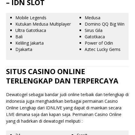
– IDN SLOT
Mobile Legends
Medusa
Kutukan Medusa Multiplayer
Domino QQ Big Win
Ultra Gatotkaca
Sirus Gila
Bali
Gatotkaca
Keliling Jakarta
Power of Odin
Djakarta
Aztec Lucky Gems
SITUS CASINO ONLINE
TERLENGKAP DAN TERPERCAYA
Dewatogel sebagai bandar judi online terbaik dan terlengkap di
indonesia juga menghadirkan berbagai permainan Casino
Online Lengkap dari IDNLIVE yang dapat di mainkan secara
LIVE dimana saja dan kapan saja. Permainan Casino Online
yang di hadirkan di dewatogel meliputi :