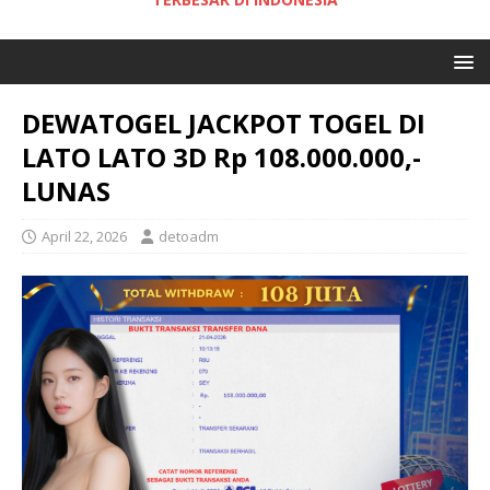
DEWATOGEL JACKPOT TOGEL DI
LATO LATO 3D Rp 108.000.000,-
LUNAS
April 22, 2026
detoadm