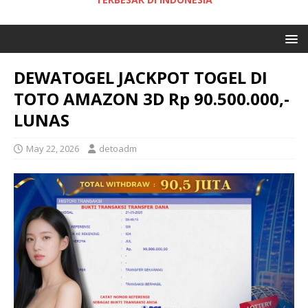
DEWATOGEL JACKPOT TOGEL DI
TOTO AMAZON 3D Rp 90.500.000,-
LUNAS
May 22, 2026
detoadm