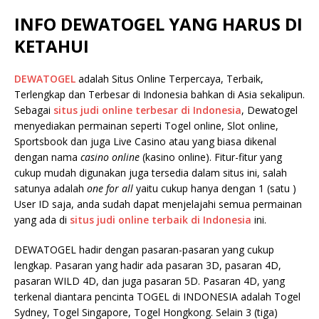
INFO DEWATOGEL YANG HARUS DI
KETAHUI
DEWATOGEL
adalah Situs Online Terpercaya, Terbaik,
Terlengkap dan Terbesar di Indonesia bahkan di Asia sekalipun.
Sebagai
situs jud
i
online terbesar di Indonesia
, Dewatogel
menyediakan permainan seperti Togel online, Slot online,
Sportsbook dan juga Live Casino atau yang biasa dikenal
dengan nama
casino online
(kasino online). Fitur-fitur yang
cukup mudah digunakan juga tersedia dalam situs ini, salah
satunya adalah
one for all
yaitu cukup hanya dengan 1 (satu )
User ID saja, anda sudah dapat menjelajahi semua permainan
yang ada di
situs judi online terbaik di Indonesia
ini.
DEWATOGEL hadir dengan pasaran-pasaran yang cukup
lengkap. Pasaran yang hadir ada pasaran 3D, pasaran 4D,
pasaran WILD 4D, dan juga pasaran 5D. Pasaran 4D, yang
terkenal diantara pencinta TOGEL di INDONESIA adalah Togel
Sydney, Togel Singapore, Togel Hongkong. Selain 3 (tiga)