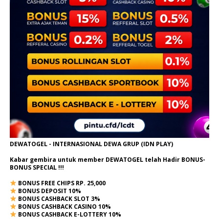
DEWATOGEL - INTERNASIONAL DEWA GRUP (IDN PLAY)
Kabar gembira untuk member DEWATOGEL telah Hadir
BONUS-
BONUS SPECIAL
!!!
BONUS FREE CHIPS RP. 25,000
BONUS DEPOSIT 10%
BONUS CASHBACK SLOT 3%
BONUS CASHBACK CASINO 10%
BONUS CASHBACK E-LOTTERY 10%