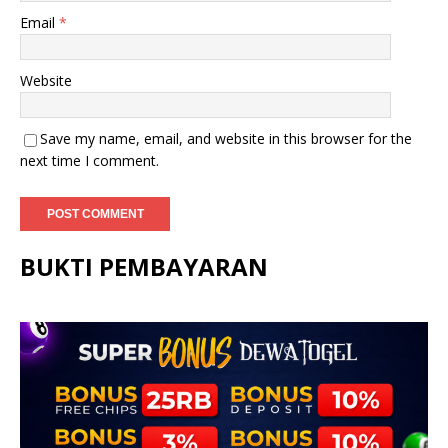
Email
*
Website
Save my name, email, and website in this browser for the
next time I comment.
BUKTI PEMBAYARAN