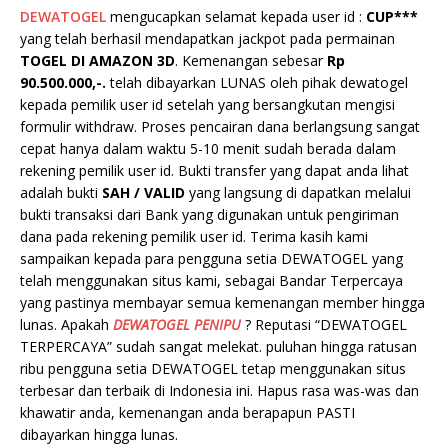
DEWATOGEL
mengucapkan selamat kepada user id :
CUP***
yang telah berhasil mendapatkan jackpot pada permainan
TOGEL DI AMAZON 3D
. Kemenangan sebesar
Rp
90.500.000,-.
telah dibayarkan LUNAS oleh pihak dewatogel
kepada pemilik user id setelah yang bersangkutan mengisi
formulir withdraw. Proses pencairan dana berlangsung sangat
cepat hanya dalam waktu 5-10 menit sudah berada dalam
rekening pemilik user id. Bukti transfer yang dapat anda lihat
adalah bukti
SAH / VALID
yang langsung di dapatkan melalui
bukti transaksi dari Bank yang digunakan untuk pengiriman
dana pada rekening pemilik user id. Terima kasih kami
sampaikan kepada para pengguna setia DEWATOGEL yang
telah menggunakan situs kami, sebagai Bandar Terpercaya
yang pastinya membayar semua kemenangan member hingga
lunas. Apakah
DEWATOGEL PENIPU
? Reputasi “DEWATOGEL
TERPERCAYA” sudah sangat melekat. puluhan hingga ratusan
ribu pengguna setia DEWATOGEL tetap menggunakan situs
terbesar dan terbaik di Indonesia ini. Hapus rasa was-was dan
khawatir anda, kemenangan anda berapapun PASTI
dibayarkan hingga lunas.