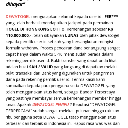
dibayar”
DEWATOGEL
mengucapkan selamat kepada user id :
FER***
yang telah berhasil mendapatkan jackpot pada permainan
TOGEL DI HONGKONG LOTTO
. Kemenangan sebesar
Rp
110.000.000,-.
telah dibayarkan
LUNAS
oleh pihak dewatogel
kepada pemilik user id setelah yang bersangkutan mengisi
formulir withdraw. Proses pencairan dana berlangsung sangat
cepat hanya dalam waktu 5-10 menit sudah berada dalam
rekening pemilik user id. Bukti transfer yang dapat anda lihat
adalah bukti
SAH / VALID
yang langsung di dapatkan melalui
bukti transaksi dari Bank yang digunakan untuk pengiriman
dana pada rekening pemilik user id. Terima kasih kami
sampaikan kepada para pengguna setia DEWATOGEL yang
telah menggunakan situs kami, sebagai Bandar Terpercaya
yang pastinya membayar semua kemenangan member hingga
lunas. Apakah
DEWATOGEL PENIPU
? Reputasi “DEWATOGEL
TERPERCAYA” sudah sangat melekat. puluhan hingga ratusan
ribu pengguna setia DEWATOGEL tetap menggunakan situs
terbesar dan terbaik di Indonesia ini. Hapus rasa was-was dan