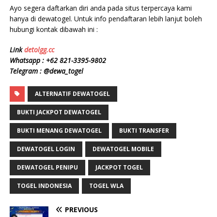
Ayo segera daftarkan diri anda pada situs terpercaya kami
hanya di dewatogel. Untuk info pendaftaran lebih lanjut boleh
hubungi kontak dibawah ini :
Link
detolgg.cc
Whatsapp :
+62 8
21-3395-9802
Telegram : @dewa_togel
ALTERNATIF DEWATOGEL
BUKTI JACKPOT DEWATOGEL
BUKTI MENANG DEWATOGEL
BUKTI TRANSFER
DEWATOGEL LOGIN
DEWATOGEL MOBILE
DEWATOGEL PENIPU
JACKPOT TOGEL
TOGEL INDONESIA
TOGEL WLA
PREVIOUS