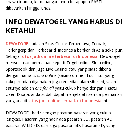
khawatir anda, kemenangan anda berapapun PASTI
dibayarkan hingga lunas.
INFO DEWATOGEL YANG HARUS DI
KETAHUI
DEWATOGEL
adalah Situs Online Terpercaya, Terbaik,
Terlengkap dan Terbesar di Indonesia bahkan di Asia sekalipun.
Sebagai
situs judi online terbesar di Indonesia
, Dewatogel
menyediakan permainan seperti Togel online, Slot online,
Sportsbook dan juga Live Casino atau yang biasa dikenal
dengan nama
casino online
(kasino online). Fitur-fitur yang
cukup mudah digunakan juga tersedia dalam situs ini, salah
satunya adalah
one for all
yaitu cukup hanya dengan 1 (satu )
User ID saja, anda sudah dapat menjelajahi semua permainan
yang ada di
situs judi online terbaik di Indonesia
ini.
DEWATOGEL hadir dengan pasaran-pasaran yang cukup
lengkap. Pasaran yang hadir ada pasaran 3D, pasaran 4D,
pasaran WILD 4D, dan juga pasaran 5D. Pasaran 4D, yang