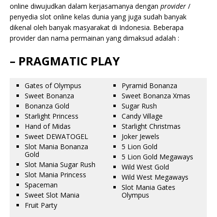
online diwujudkan dalam kerjasamanya dengan
provider
/
penyedia slot online kelas dunia yang juga sudah banyak
dikenal oleh banyak masyarakat di Indonesia. Beberapa
provider dan nama permainan yang dimaksud adalah :
– PRAGMATIC PLAY
Gates of Olympus
Pyramid Bonanza
Sweet Bonanza
Sweet Bonanza Xmas
Bonanza Gold
Sugar Rush
Starlight Princess
Candy Village
Hand of Midas
Starlight Christmas
Sweet DEWATOGEL
Joker Jewels
Slot Mania Bonanza
5 Lion Gold
Gold
5 Lion Gold Megaways
Slot Mania Sugar Rush
Wild West Gold
Slot Mania Princess
Wild West Megaways
Spaceman
Slot Mania Gates
Sweet Slot Mania
Olympus
Fruit Party