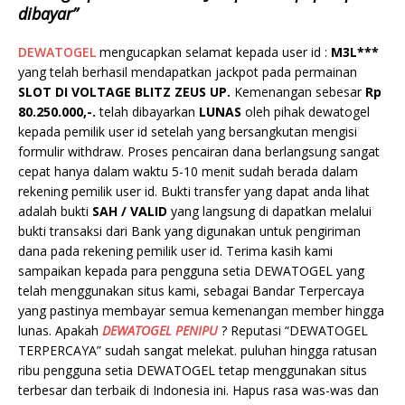
dibayar”
DEWATOGEL
mengucapkan selamat kepada user id :
M3L***
yang telah berhasil mendapatkan jackpot pada permainan
SLOT DI VOLTAGE BLITZ ZEUS UP.
Kemenangan sebesar
Rp
80.250.000,-.
telah dibayarkan
LUNAS
oleh pihak dewatogel
kepada pemilik user id setelah yang bersangkutan mengisi
formulir withdraw. Proses pencairan dana berlangsung sangat
cepat hanya dalam waktu 5-10 menit sudah berada dalam
rekening pemilik user id. Bukti transfer yang dapat anda lihat
adalah bukti
SAH / VALID
yang langsung di dapatkan melalui
bukti transaksi dari Bank yang digunakan untuk pengiriman
dana pada rekening pemilik user id. Terima kasih kami
sampaikan kepada para pengguna setia DEWATOGEL yang
telah menggunakan situs kami, sebagai Bandar Terpercaya
yang pastinya membayar semua kemenangan member hingga
lunas. Apakah
DEWATOGEL PENIPU
? Reputasi “DEWATOGEL
TERPERCAYA” sudah sangat melekat. puluhan hingga ratusan
ribu pengguna setia DEWATOGEL tetap menggunakan situs
terbesar dan terbaik di Indonesia ini. Hapus rasa was-was dan