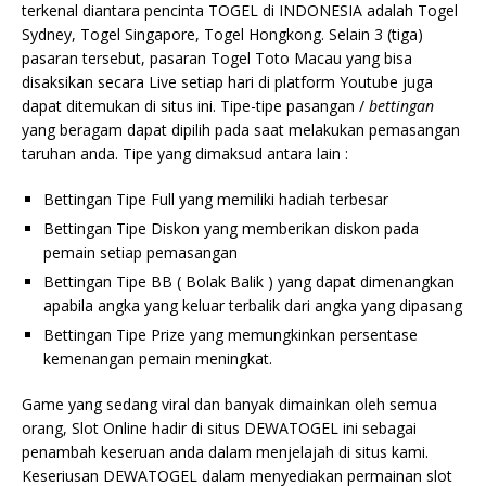
terkenal diantara pencinta TOGEL di INDONESIA adalah Togel
Sydney, Togel Singapore, Togel Hongkong. Selain 3 (tiga)
pasaran tersebut, pasaran Togel Toto Macau yang bisa
disaksikan secara Live setiap hari di platform Youtube juga
dapat ditemukan di situs ini. Tipe-tipe pasangan /
bettingan
yang beragam dapat dipilih pada saat melakukan pemasangan
taruhan anda. Tipe yang dimaksud antara lain :
Bettingan Tipe Full yang memiliki hadiah terbesar
Bettingan Tipe Diskon yang memberikan diskon pada
pemain setiap pemasangan
Bettingan Tipe BB ( Bolak Balik ) yang dapat dimenangkan
apabila angka yang keluar terbalik dari angka yang dipasang
Bettingan Tipe Prize yang memungkinkan persentase
kemenangan pemain meningkat.
Game yang sedang viral dan banyak dimainkan oleh semua
orang, Slot Online hadir di situs DEWATOGEL ini sebagai
penambah keseruan anda dalam menjelajah di situs kami.
Keseriusan DEWATOGEL dalam menyediakan permainan slot