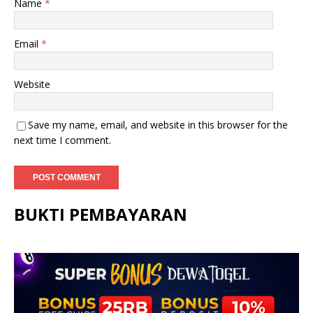
Name
*
Email
*
Website
Save my name, email, and website in this browser for the
next time I comment.
BUKTI PEMBAYARAN