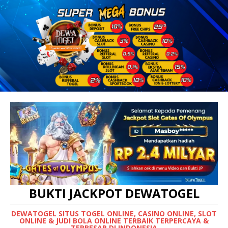
BUKTI JACKPOT DEWATOGEL
DEWATOGEL SITUS TOGEL ONLINE, CASINO ONLINE, SLOT
ONLINE & JUDI BOLA ONLINE TERBAIK TERPERCAYA &
TERBESAR DI INDONESIA