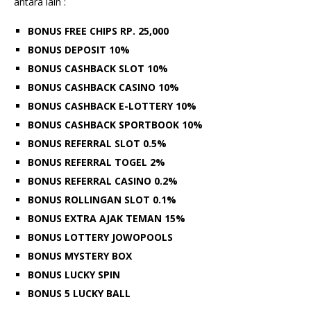
antara lain :
BONUS FREE CHIPS RP. 25,000
BONUS DEPOSIT 10%
BONUS CASHBACK SLOT 10%
BONUS CASHBACK CASINO 10%
BONUS CASHBACK E-LOTTERY 10%
BONUS CASHBACK SPORTBOOK 10%
BONUS REFERRAL SLOT 0.5%
BONUS REFERRAL TOGEL 2%
BONUS REFERRAL CASINO 0.2%
BONUS ROLLINGAN SLOT 0.1%
BONUS EXTRA AJAK TEMAN 15%
BONUS LOTTERY JOWOPOOLS
BONUS MYSTERY BOX
BONUS LUCKY SPIN
BONUS 5 LUCKY BALL