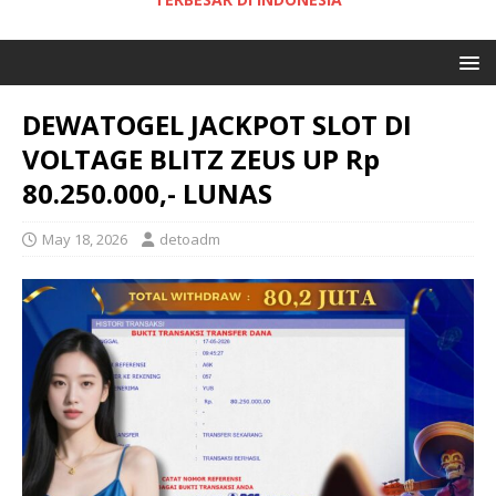
DEWATOGEL JACKPOT SLOT DI
VOLTAGE BLITZ ZEUS UP Rp
80.250.000,- LUNAS
May 18, 2026
detoadm