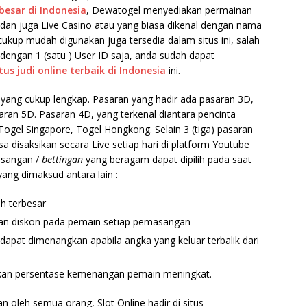
besar di Indonesia
, Dewatogel menyediakan permainan
k dan juga Live Casino atau yang biasa dikenal dengan nama
g cukup mudah digunakan juga tersedia dalam situs ini, salah
dengan 1 (satu ) User ID saja, anda sudah dapat
itus judi online terbaik di Indonesia
ini.
ang cukup lengkap. Pasaran yang hadir ada pasaran 3D,
ran 5D. Pasaran 4D, yang terkenal diantara pencinta
gel Singapore, Togel Hongkong. Selain 3 (tiga) pasaran
a disaksikan secara Live setiap hari di platform Youtube
pasangan /
bettingan
yang beragam dapat dipilih pada saat
ng dimaksud antara lain :
ah terbesar
an diskon pada pemain setiap pemasangan
 dapat dimenangkan apabila angka yang keluar terbalik dari
nkan persentase kemenangan pemain meningkat.
 oleh semua orang, Slot Online hadir di situs