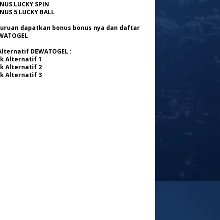
NUS LUCKY SPIN
NUS 5 LUCKY BALL
uruan dapatkan bonus bonus nya dan daftar
EWATOGEL
Alternatif
DEWATOGEL
:
k Alternatif 1
k Alternatif 2
k Alternatif 3