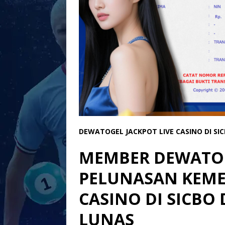
DEWATOGEL JACKPOT LIVE CASINO DI SICB
MEMBER DEWATO
PELUNASAN KEME
CASINO DI SICBO D
LUNAS