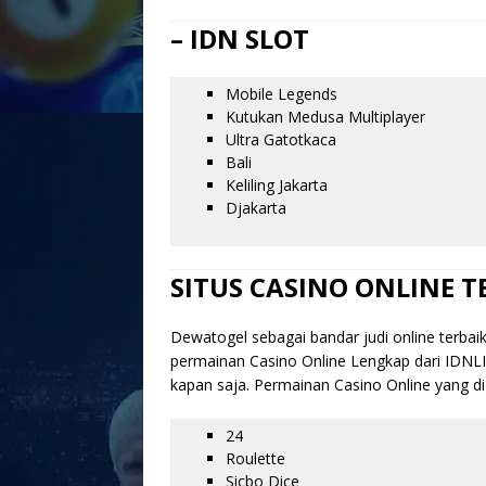
– IDN SLOT
Mobile Legends
Kutukan Medusa Multiplayer
Ultra Gatotkaca
Bali
Keliling Jakarta
Djakarta
SITUS CASINO ONLINE 
Dewatogel sebagai bandar judi online terbai
permainan Casino Online Lengkap dari IDNLI
kapan saja. Permainan Casino Online yang di 
24
Roulette
Sicbo Dice