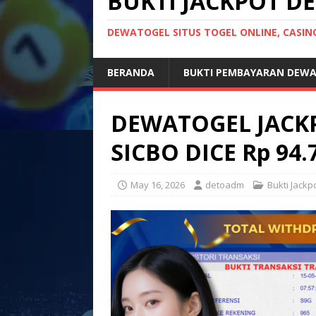
BUKTI JACKPOT D
DEWATOGEL SITUS TOGEL ONLINE, CASINO
BERANDA
BUKTI PEMBAYARAN DEW
DEWATOGEL JACKP
SICBO DICE Rp 94.
May 16, 2026
detoadm
Bukti Jack