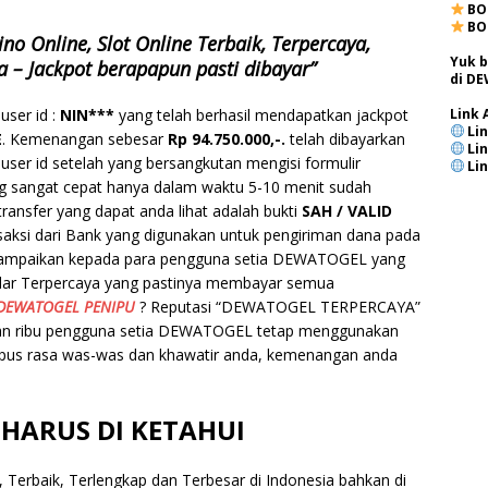
BO
BO
no Online, Slot Online Terbaik, Terpercaya,
Yuk b
a – Jackpot berapapun pasti dibayar”
di D
ser id :
NIN***
yang telah berhasil mendapatkan jackpot
Link 
Lin
E
. Kemenangan sebesar
Rp 94.750.000,-.
telah dibayarkan
Lin
ser id setelah yang bersangkutan mengisi formulir
Lin
ng sangat cepat hanya dalam waktu 5-10 menit sudah
transfer yang dapat anda lihat adalah bukti
SAH / VALID
nsaksi dari Bank yang digunakan untuk pengiriman dana pada
mi sampaikan kepada para pengguna setia DEWATOGEL yang
ndar Terpercaya yang pastinya membayar semua
DEWATOGEL PENIPU
? Reputasi “DEWATOGEL TERPERCAYA”
usan ribu pengguna setia DEWATOGEL tetap menggunakan
. Hapus rasa was-was dan khawatir anda, kemenangan anda
HARUS DI KETAHUI
, Terbaik, Terlengkap dan Terbesar di Indonesia bahkan di