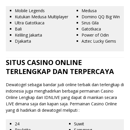
Mobile Legends
Medusa
Kutukan Medusa Multiplayer
Domino QQ Big Win
Ultra Gatotkaca
Sirus Gila
Bali
Gatotkaca
Keliling Jakarta
Power of Odin
Djakarta
Aztec Lucky Gems
SITUS CASINO ONLINE
TERLENGKAP DAN TERPERCAYA
Dewatogel sebagai bandar judi online terbaik dan terlengkap di
indonesia juga menghadirkan berbagai permainan Casino
Online Lengkap dari IDNLIVE yang dapat di mainkan secara
LIVE dimana saja dan kapan saja. Permainan Casino Online
yang di hadirkan di dewatogel meliputi :
24
Suwit
Roulette
Samgong