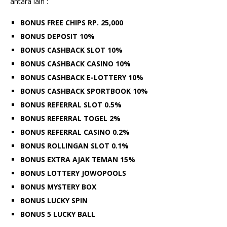
antara lain :
BONUS FREE CHIPS RP. 25,000
BONUS DEPOSIT 10%
BONUS CASHBACK SLOT 10%
BONUS CASHBACK CASINO 10%
BONUS CASHBACK E-LOTTERY 10%
BONUS CASHBACK SPORTBOOK 10%
BONUS REFERRAL SLOT 0.5%
BONUS REFERRAL TOGEL 2%
BONUS REFERRAL CASINO 0.2%
BONUS ROLLINGAN SLOT 0.1%
BONUS EXTRA AJAK TEMAN 15%
BONUS LOTTERY JOWOPOOLS
BONUS MYSTERY BOX
BONUS LUCKY SPIN
BONUS 5 LUCKY BALL