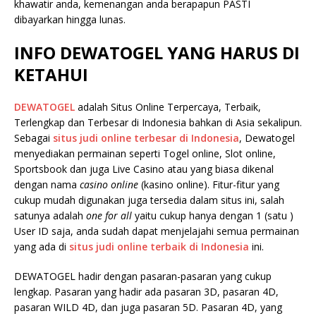
khawatir anda, kemenangan anda berapapun PASTI
dibayarkan hingga lunas.
INFO DEWATOGEL YANG HARUS DI
KETAHUI
DEWATOGEL
adalah Situs Online Terpercaya, Terbaik,
Terlengkap dan Terbesar di Indonesia bahkan di Asia sekalipun.
Sebagai
situs jud
i
online terbesar di Indonesia
, Dewatogel
menyediakan permainan seperti Togel online, Slot online,
Sportsbook dan juga Live Casino atau yang biasa dikenal
dengan nama
casino online
(kasino online). Fitur-fitur yang
cukup mudah digunakan juga tersedia dalam situs ini, salah
satunya adalah
one for all
yaitu cukup hanya dengan 1 (satu )
User ID saja, anda sudah dapat menjelajahi semua permainan
yang ada di
situs judi online terbaik di Indonesia
ini.
DEWATOGEL hadir dengan pasaran-pasaran yang cukup
lengkap. Pasaran yang hadir ada pasaran 3D, pasaran 4D,
pasaran WILD 4D, dan juga pasaran 5D. Pasaran 4D, yang