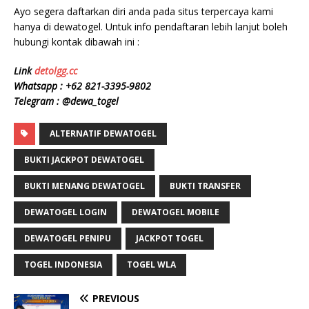
Ayo segera daftarkan diri anda pada situs terpercaya kami
hanya di dewatogel. Untuk info pendaftaran lebih lanjut boleh
hubungi kontak dibawah ini :
Link
detolgg.cc
Whatsapp :
+62 8
21-3395-9802
Telegram : @dewa_togel
ALTERNATIF DEWATOGEL
BUKTI JACKPOT DEWATOGEL
BUKTI MENANG DEWATOGEL
BUKTI TRANSFER
DEWATOGEL LOGIN
DEWATOGEL MOBILE
DEWATOGEL PENIPU
JACKPOT TOGEL
TOGEL INDONESIA
TOGEL WLA
PREVIOUS