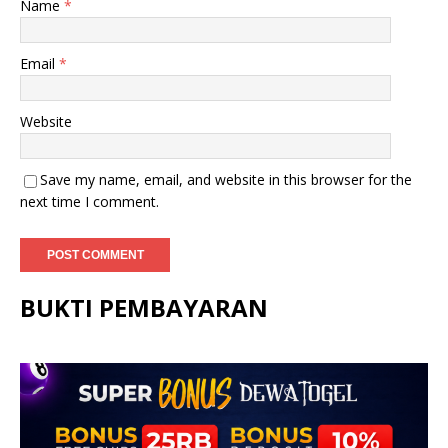
Name
*
Email
*
Website
Save my name, email, and website in this browser for the
next time I comment.
BUKTI PEMBAYARAN