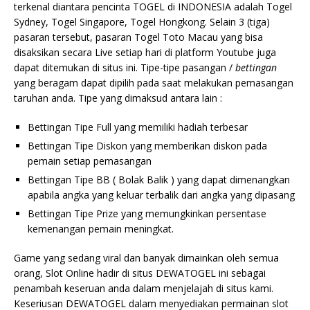
terkenal diantara pencinta TOGEL di INDONESIA adalah Togel
Sydney, Togel Singapore, Togel Hongkong. Selain 3 (tiga)
pasaran tersebut, pasaran Togel Toto Macau yang bisa
disaksikan secara Live setiap hari di platform Youtube juga
dapat ditemukan di situs ini. Tipe-tipe pasangan /
bettingan
yang beragam dapat dipilih pada saat melakukan pemasangan
taruhan anda. Tipe yang dimaksud antara lain :
Bettingan Tipe Full yang memiliki hadiah terbesar
Bettingan Tipe Diskon yang memberikan diskon pada
pemain setiap pemasangan
Bettingan Tipe BB ( Bolak Balik ) yang dapat dimenangkan
apabila angka yang keluar terbalik dari angka yang dipasang
Bettingan Tipe Prize yang memungkinkan persentase
kemenangan pemain meningkat.
Game yang sedang viral dan banyak dimainkan oleh semua
orang, Slot Online hadir di situs DEWATOGEL ini sebagai
penambah keseruan anda dalam menjelajah di situs kami.
Keseriusan DEWATOGEL dalam menyediakan permainan slot