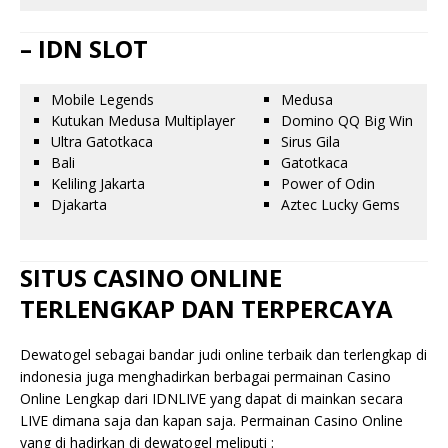
– IDN SLOT
Mobile Legends
Medusa
Kutukan Medusa Multiplayer
Domino QQ Big Win
Ultra Gatotkaca
Sirus Gila
Bali
Gatotkaca
Keliling Jakarta
Power of Odin
Djakarta
Aztec Lucky Gems
SITUS CASINO ONLINE
TERLENGKAP DAN TERPERCAYA
Dewatogel sebagai bandar judi online terbaik dan terlengkap di
indonesia juga menghadirkan berbagai permainan Casino
Online Lengkap dari IDNLIVE yang dapat di mainkan secara
LIVE dimana saja dan kapan saja. Permainan Casino Online
yang di hadirkan di dewatogel meliputi :