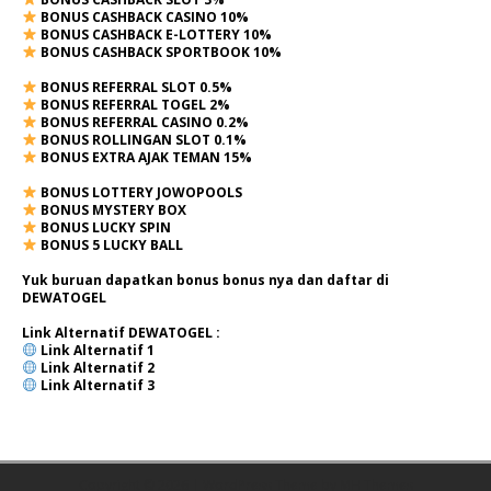
BONUS CASHBACK CASINO 10%
BONUS CASHBACK E-LOTTERY 10%
BONUS CASHBACK SPORTBOOK 10%
BONUS REFERRAL SLOT 0.5%
BONUS REFERRAL TOGEL 2%
BONUS REFERRAL CASINO 0.2%
BONUS ROLLINGAN SLOT 0.1%
BONUS EXTRA AJAK TEMAN 15%
BONUS LOTTERY JOWOPOOLS
BONUS MYSTERY BOX
BONUS LUCKY SPIN
BONUS 5 LUCKY BALL
Yuk buruan dapatkan bonus bonus nya dan daftar di
DEWATOGEL
Link Alternatif
DEWATOGEL
:
Link Alternatif 1
Link Alternatif 2
Link Alternatif 3
Copyright © 2026 | WordPress Theme by
MH Themes