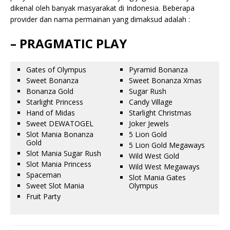
dikenal oleh banyak masyarakat di Indonesia. Beberapa
provider dan nama permainan yang dimaksud adalah :
– PRAGMATIC PLAY
Gates of Olympus
Pyramid Bonanza
Sweet Bonanza
Sweet Bonanza Xmas
Bonanza Gold
Sugar Rush
Starlight Princess
Candy Village
Hand of Midas
Starlight Christmas
Sweet DEWATOGEL
Joker Jewels
Slot Mania Bonanza
5 Lion Gold
Gold
5 Lion Gold Megaways
Slot Mania Sugar Rush
Wild West Gold
Slot Mania Princess
Wild West Megaways
Spaceman
Slot Mania Gates
Sweet Slot Mania
Olympus
Fruit Party