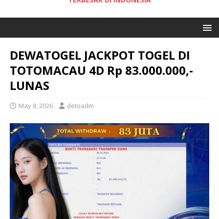
DEWATOGEL JACKPOT TOGEL DI
TOTOMACAU 4D Rp 83.000.000,-
LUNAS
May 8, 2026
detoadm