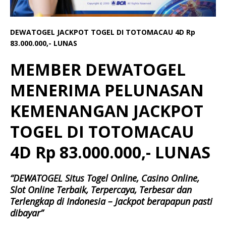
DEWATOGEL JACKPOT TOGEL DI TOTOMACAU 4D Rp
83.000.000,- LUNAS
MEMBER DEWATOGEL
MENERIMA PELUNASAN
KEMENANGAN JACKPOT
TOGEL DI TOTOMACAU
4D Rp 83.000.000,- LUNAS
“DEWATOGEL Situs Togel Online, Casino Online,
Slot Online Terbaik, Terpercaya, Terbesar dan
Terlengkap di Indonesia – Jackpot berapapun pasti
dibayar”