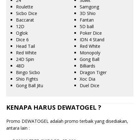
24
Suwit
Roulette
Samgong
Sicbo Dice
3D Shio
Baccarat
Fantan
12D
5D ball
Oglok
Poker Dice
Dice 6
IDN 4 Stand
Head Tail
Red White
Red White
Monopoly
24D Spin
Gong Ball
48D
Billiards
Bingo Sicbo
Dragon Tiger
Shio Fights
Xoc Dia
Gong Ball Jitu
Duel Dice
KENAPA HARUS DEWATOGEL ?
Promo DEWATOGEL adalah promo terbaik yang disediakan,
antara lain :