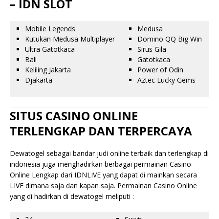
– IDN SLOT
Mobile Legends
Medusa
Kutukan Medusa Multiplayer
Domino QQ Big Win
Ultra Gatotkaca
Sirus Gila
Bali
Gatotkaca
Keliling Jakarta
Power of Odin
Djakarta
Aztec Lucky Gems
SITUS CASINO ONLINE
TERLENGKAP DAN TERPERCAYA
Dewatogel sebagai bandar judi online terbaik dan terlengkap di
indonesia juga menghadirkan berbagai permainan Casino
Online Lengkap dari IDNLIVE yang dapat di mainkan secara
LIVE dimana saja dan kapan saja. Permainan Casino Online
yang di hadirkan di dewatogel meliputi :