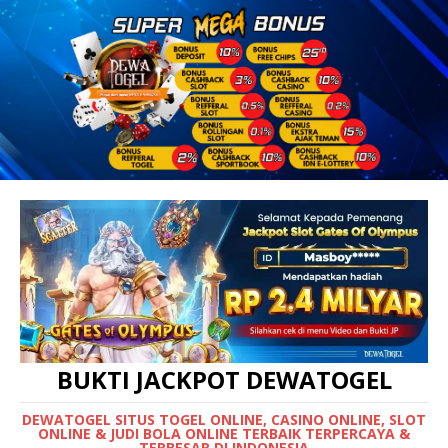
BUKTI JACKPOT DEWATOGEL
DEWATOGEL SITUS TOGEL ONLINE, CASINO ONLINE, SLOT
ONLINE & JUDI BOLA ONLINE TERBAIK TERPERCAYA &
TERBESAR DI INDONESIA