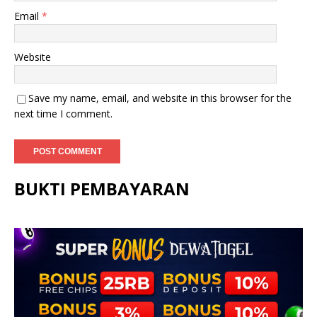
Email
*
Website
Save my name, email, and website in this browser for the
next time I comment.
BUKTI PEMBAYARAN