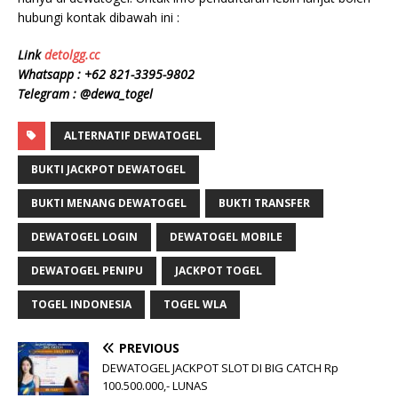
hubungi kontak dibawah ini :
Link
detolgg.cc
Whatsapp :
+62 8
21-3395-9802
Telegram : @dewa_togel
ALTERNATIF DEWATOGEL
BUKTI JACKPOT DEWATOGEL
BUKTI MENANG DEWATOGEL
BUKTI TRANSFER
DEWATOGEL LOGIN
DEWATOGEL MOBILE
DEWATOGEL PENIPU
JACKPOT TOGEL
TOGEL INDONESIA
TOGEL WLA
PREVIOUS
DEWATOGEL JACKPOT SLOT DI BIG CATCH Rp
100.500.000,- LUNAS