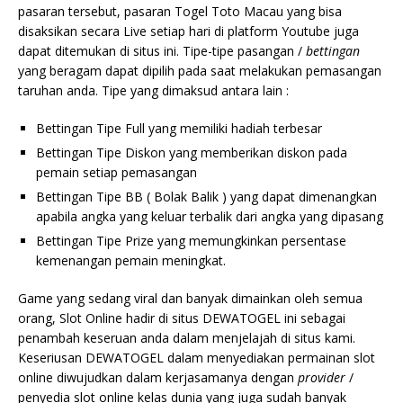
pasaran tersebut, pasaran Togel Toto Macau yang bisa
disaksikan secara Live setiap hari di platform Youtube juga
dapat ditemukan di situs ini. Tipe-tipe pasangan /
bettingan
yang beragam dapat dipilih pada saat melakukan pemasangan
taruhan anda. Tipe yang dimaksud antara lain :
Bettingan Tipe Full yang memiliki hadiah terbesar
Bettingan Tipe Diskon yang memberikan diskon pada
pemain setiap pemasangan
Bettingan Tipe BB ( Bolak Balik ) yang dapat dimenangkan
apabila angka yang keluar terbalik dari angka yang dipasang
Bettingan Tipe Prize yang memungkinkan persentase
kemenangan pemain meningkat.
Game yang sedang viral dan banyak dimainkan oleh semua
orang, Slot Online hadir di situs DEWATOGEL ini sebagai
penambah keseruan anda dalam menjelajah di situs kami.
Keseriusan DEWATOGEL dalam menyediakan permainan slot
online diwujudkan dalam kerjasamanya dengan
provider
/
penyedia slot online kelas dunia yang juga sudah banyak