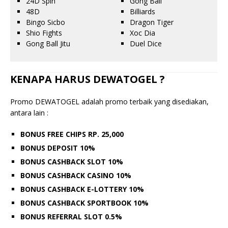
24D Spin
Gong Ball
48D
Billiards
Bingo Sicbo
Dragon Tiger
Shio Fights
Xoc Dia
Gong Ball Jitu
Duel Dice
KENAPA HARUS DEWATOGEL ?
Promo DEWATOGEL adalah promo terbaik yang disediakan,
antara lain :
BONUS FREE CHIPS RP. 25,000
BONUS DEPOSIT 10%
BONUS CASHBACK SLOT 10%
BONUS CASHBACK CASINO 10%
BONUS CASHBACK E-LOTTERY 10%
BONUS CASHBACK SPORTBOOK 10%
BONUS REFERRAL SLOT 0.5%