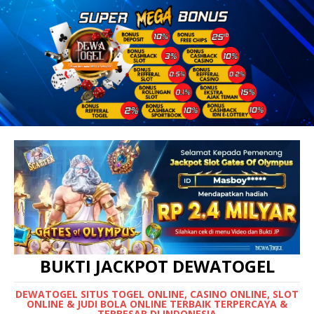
BUKTI JACKPOT DEWATOGEL
DEWATOGEL SITUS TOGEL ONLINE, CASINO ONLINE, SLOT
ONLINE & JUDI BOLA ONLINE TERBAIK TERPERCAYA &
TERBESAR DI INDONESIA