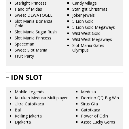
Starlight Princess
Candy Village
Hand of Midas
Starlight Christmas
Sweet DEWATOGEL
Joker Jewels
Slot Mania Bonanza
5 Lion Gold
Gold
5 Lion Gold Megaways
Slot Mania Sugar Rush
Wild West Gold
Slot Mania Princess
Wild West Megaways
Spaceman
Slot Mania Gates
Sweet Slot Mania
Olympus
Fruit Party
– IDN SLOT
Mobile Legends
Medusa
Kutukan Medusa Multiplayer
Domino QQ Big Win
Ultra Gatotkaca
Sirus Gila
Bali
Gatotkaca
Keliling Jakarta
Power of Odin
Djakarta
Aztec Lucky Gems