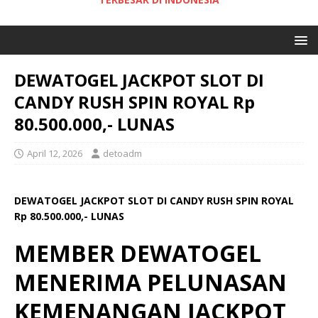
DEWATOGEL JACKPOT SLOT DI
CANDY RUSH SPIN ROYAL Rp
80.500.000,- LUNAS
April 12, 2026
detoadm
DEWATOGEL JACKPOT SLOT DI CANDY RUSH SPIN ROYAL
Rp 80.500.000,- LUNAS
MEMBER DEWATOGEL
MENERIMA PELUNASAN
KEMENANGAN JACKPOT