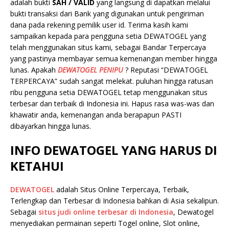
adalah bukti
SAH / VALID
yang langsung di dapatkan melalui
bukti transaksi dari Bank yang digunakan untuk pengiriman
dana pada rekening pemilik user id. Terima kasih kami
sampaikan kepada para pengguna setia DEWATOGEL yang
telah menggunakan situs kami, sebagai Bandar Terpercaya
yang pastinya membayar semua kemenangan member hingga
lunas. Apakah
DEWATOGEL PENIPU
? Reputasi “DEWATOGEL
TERPERCAYA” sudah sangat melekat. puluhan hingga ratusan
ribu pengguna setia DEWATOGEL tetap menggunakan situs
terbesar dan terbaik di Indonesia ini. Hapus rasa was-was dan
khawatir anda, kemenangan anda berapapun PASTI
dibayarkan hingga lunas.
INFO DEWATOGEL YANG HARUS DI
KETAHUI
DEWATOGEL
adalah Situs Online Terpercaya, Terbaik,
Terlengkap dan Terbesar di Indonesia bahkan di Asia sekalipun.
Sebagai
situs judi online terbesar di Indonesia
, Dewatogel
menyediakan permainan seperti Togel online, Slot online,