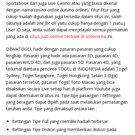
Sportsbook dan juga Live Casino atau yang biasa dikenal
dengan nama
casino online
(kasino online). Fitur-fitur yang
cukup mudah digunakan juga tersedia dalam situs ini, salah
satunya adalah
one for all
yaitu cukup hanya dengan 1 (satu )
User ID saja, anda sudah dapat menjelajahi semua permainan
yang ada di
situs judi online terbaik di Indonesia
ini.
DEWATOGEL hadir dengan pasaran-pasaran yang cukup
lengkap. Pasaran yang hadir ada pasaran 3D, pasaran 4D,
pasaran WILD 4D, dan juga pasaran 5D. Pasaran 4D, yang
terkenal diantara pencinta TOGEL di INDONESIA adalah Togel
Sydney, Togel Singapore, Togel Hongkong. Selain 3 (tiga)
pasaran tersebut, pasaran Togel Toto Macau yang bisa
disaksikan secara Live setiap hari di platform Youtube juga
dapat ditemukan di situs ini. Tipe-tipe pasangan /
bettingan
yang beragam dapat dipilih pada saat melakukan pemasangan
taruhan anda. Tipe yang dimaksud antara lain :
Bettingan Tipe Full yang memiliki hadiah terbesar
Bettingan Tipe Diskon yang memberikan diskon pada