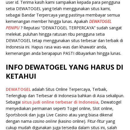
user id. Terima kasih kami sampaikan kepada para pengguna
setia DEWATOGEL yang telah menggunakan situs kami,
sebagai Bandar Terpercaya yang pastinya membayar semua
kemenangan member hingga lunas. Apakah
DEWATOGEL
PENIPU
? Reputasi “DEWATOGEL TERPERCAYA” sudah sangat
melekat. puluhan hingga ratusan ribu pengguna setia
DEWATOGEL tetap menggunakan situs terbesar dan terbaik di
Indonesia ini. Hapus rasa was-was dan khawatir anda,
kemenangan anda berapapun PASTI dibayarkan hingga lunas.
INFO DEWATOGEL YANG HARUS DI
KETAHUI
DEWATOGEL
adalah Situs Online Terpercaya, Terbaik,
Terlengkap dan Terbesar di Indonesia bahkan di Asia sekalipun.
Sebagai
situs jud
i
online terbesar di Indonesia
, Dewatogel
menyediakan permainan seperti Togel online, Slot online,
Sportsbook dan juga Live Casino atau yang biasa dikenal
dengan nama
casino online
(kasino online). Fitur-fitur yang
cukup mudah digunakan juga tersedia dalam situs ini, salah