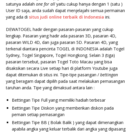
satunya adalah
one for all
yaitu cukup hanya dengan 1 (satu )
User ID saja, anda sudah dapat menjelajahi semua permainan
yang ada di
situs judi online terbaik di Indonesia
ini.
DEWATOGEL hadir dengan pasaran-pasaran yang cukup
lengkap. Pasaran yang hadir ada pasaran 3D, pasaran 4D,
pasaran WILD 4D, dan juga pasaran 5D. Pasaran 4D, yang
terkenal diantara pencinta TOGEL di INDONESIA adalah Togel
Sydney, Togel Singapore, Togel Hongkong. Selain 3 (tiga)
pasaran tersebut, pasaran Togel Toto Macau yang bisa
disaksikan secara Live setiap hari di platform Youtube juga
dapat ditemukan di situs ini. Tipe-tipe pasangan /
bettingan
yang beragam dapat dipilih pada saat melakukan pemasangan
taruhan anda. Tipe yang dimaksud antara lain :
Bettingan Tipe Full yang memiliki hadiah terbesar
Bettingan Tipe Diskon yang memberikan diskon pada
pemain setiap pemasangan
Bettingan Tipe BB ( Bolak Balik ) yang dapat dimenangkan
apabila angka yang keluar terbalik dari angka yang dipasang