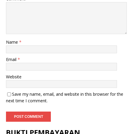
Name
*
Email
*
Website
Save my name, email, and website in this browser for the
next time I comment.
BUKTI PEMBAYARAN