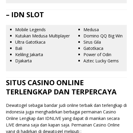
– IDN SLOT
Mobile Legends
Medusa
Kutukan Medusa Multiplayer
Domino QQ Big Win
Ultra Gatotkaca
Sirus Gila
Bali
Gatotkaca
Keliling Jakarta
Power of Odin
Djakarta
Aztec Lucky Gems
SITUS CASINO ONLINE
TERLENGKAP DAN TERPERCAYA
Dewatogel sebagai bandar judi online terbaik dan terlengkap di
indonesia juga menghadirkan berbagai permainan Casino
Online Lengkap dari IDNLIVE yang dapat di mainkan secara
LIVE dimana saja dan kapan saja. Permainan Casino Online
yang di hadirkan di dewatogel meliputi :