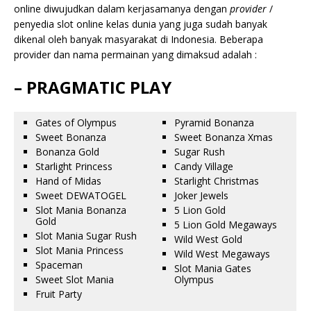
online diwujudkan dalam kerjasamanya dengan
provider
/
penyedia slot online kelas dunia yang juga sudah banyak
dikenal oleh banyak masyarakat di Indonesia. Beberapa
provider dan nama permainan yang dimaksud adalah :
– PRAGMATIC PLAY
Gates of Olympus
Pyramid Bonanza
Sweet Bonanza
Sweet Bonanza Xmas
Bonanza Gold
Sugar Rush
Starlight Princess
Candy Village
Hand of Midas
Starlight Christmas
Sweet DEWATOGEL
Joker Jewels
Slot Mania Bonanza
5 Lion Gold
Gold
5 Lion Gold Megaways
Slot Mania Sugar Rush
Wild West Gold
Slot Mania Princess
Wild West Megaways
Spaceman
Slot Mania Gates
Sweet Slot Mania
Olympus
Fruit Party