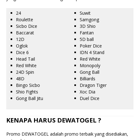
24
Suwit
Roulette
Samgong
Sicbo Dice
3D Shio
Baccarat
Fantan
12D
5D ball
Oglok
Poker Dice
Dice 6
IDN 4 Stand
Head Tail
Red White
Red White
Monopoly
24D Spin
Gong Ball
48D
Billiards
Bingo Sicbo
Dragon Tiger
Shio Fights
Xoc Dia
Gong Ball Jitu
Duel Dice
KENAPA HARUS DEWATOGEL ?
Promo DEWATOGEL adalah promo terbaik yang disediakan,