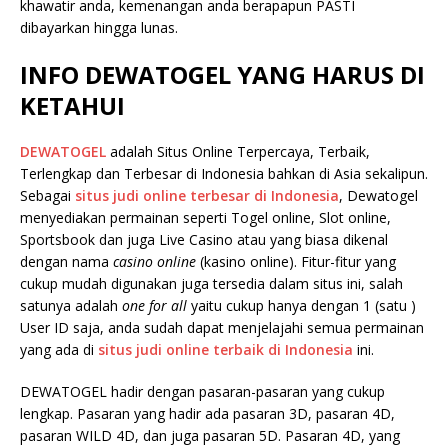
khawatir anda, kemenangan anda berapapun PASTI
dibayarkan hingga lunas.
INFO DEWATOGEL YANG HARUS DI
KETAHUI
DEWATOGEL
adalah Situs Online Terpercaya, Terbaik,
Terlengkap dan Terbesar di Indonesia bahkan di Asia sekalipun.
Sebagai
situs judi online terbesar di Indonesia
, Dewatogel
menyediakan permainan seperti Togel online, Slot online,
Sportsbook dan juga Live Casino atau yang biasa dikenal
dengan nama
casino online
(kasino online). Fitur-fitur yang
cukup mudah digunakan juga tersedia dalam situs ini, salah
satunya adalah
one for all
yaitu cukup hanya dengan 1 (satu )
User ID saja, anda sudah dapat menjelajahi semua permainan
yang ada di
situs judi online terbaik di Indonesia
ini.
DEWATOGEL hadir dengan pasaran-pasaran yang cukup
lengkap. Pasaran yang hadir ada pasaran 3D, pasaran 4D,
pasaran WILD 4D, dan juga pasaran 5D. Pasaran 4D, yang