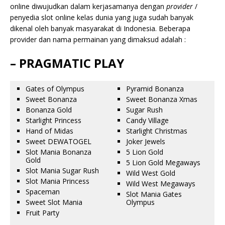
online diwujudkan dalam kerjasamanya dengan
provider
/
penyedia slot online kelas dunia yang juga sudah banyak
dikenal oleh banyak masyarakat di Indonesia. Beberapa
provider dan nama permainan yang dimaksud adalah :
– PRAGMATIC PLAY
Gates of Olympus
Pyramid Bonanza
Sweet Bonanza
Sweet Bonanza Xmas
Bonanza Gold
Sugar Rush
Starlight Princess
Candy Village
Hand of Midas
Starlight Christmas
Sweet DEWATOGEL
Joker Jewels
Slot Mania Bonanza
5 Lion Gold
Gold
5 Lion Gold Megaways
Slot Mania Sugar Rush
Wild West Gold
Slot Mania Princess
Wild West Megaways
Spaceman
Slot Mania Gates
Sweet Slot Mania
Olympus
Fruit Party