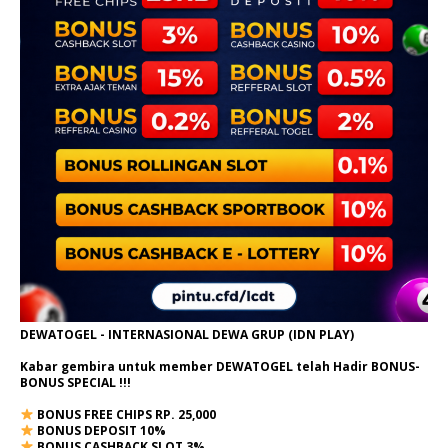
DEWATOGEL - INTERNASIONAL DEWA GRUP (IDN PLAY)
Kabar gembira untuk member DEWATOGEL telah Hadir
BONUS-
BONUS SPECIAL
!!!
BONUS FREE CHIPS RP. 25,000
BONUS DEPOSIT 10%
BONUS CASHBACK SLOT 3%