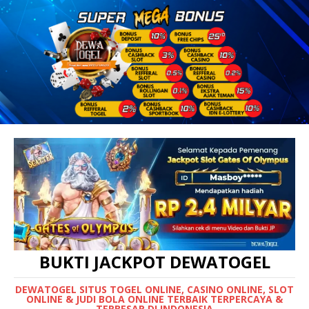
BUKTI JACKPOT DEWATOGEL
DEWATOGEL SITUS TOGEL ONLINE, CASINO ONLINE, SLOT
ONLINE & JUDI BOLA ONLINE TERBAIK TERPERCAYA &
TERBESAR DI INDONESIA