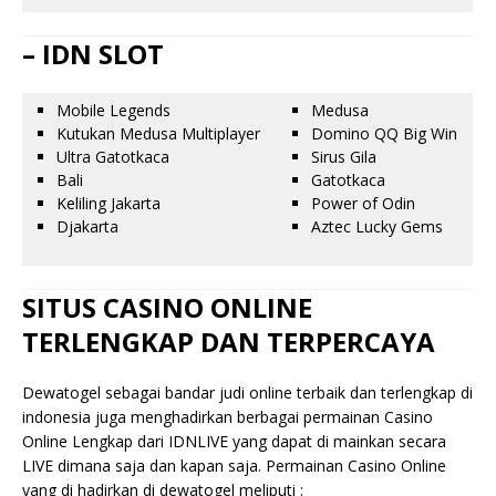
– IDN SLOT
Mobile Legends
Medusa
Kutukan Medusa Multiplayer
Domino QQ Big Win
Ultra Gatotkaca
Sirus Gila
Bali
Gatotkaca
Keliling Jakarta
Power of Odin
Djakarta
Aztec Lucky Gems
SITUS CASINO ONLINE
TERLENGKAP DAN TERPERCAYA
Dewatogel sebagai bandar judi online terbaik dan terlengkap di
indonesia juga menghadirkan berbagai permainan Casino
Online Lengkap dari IDNLIVE yang dapat di mainkan secara
LIVE dimana saja dan kapan saja. Permainan Casino Online
yang di hadirkan di dewatogel meliputi :