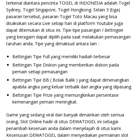
terkenal diantara pencinta TOGEL di INDONESIA adalah Togel
Sydney, Togel Singapore, Togel Hongkong. Selain 3 (tiga)
pasaran tersebut, pasaran Togel Toto Macau yang bisa
disaksikan secara Live setiap hari di platform Youtube juga
dapat ditemukan di situs ini. Tipe-tipe pasangan /
bettingan
yang beragam dapat dipilih pada saat melakukan pemasangan
taruhan anda. Tipe yang dimaksud antara lain :
Bettingan Tipe Full yang memiliki hadiah terbesar
Bettingan Tipe Diskon yang memberikan diskon pada
pemain setiap pemasangan
Bettingan Tipe BB ( Bolak Balik ) yang dapat dimenangkan
apabila angka yang keluar terbalik dari angka yang dipasang
Bettingan Tipe Prize yang memungkinkan persentase
kemenangan pemain meningkat.
Game yang sedang viral dan banyak dimainkan oleh semua
orang, Slot Online hadir di situs DEWATOGEL ini sebagai
penambah keseruan anda dalam menjelajah di situs kami.
Keseriusan DEWATOGEL dalam menyediakan permainan slot