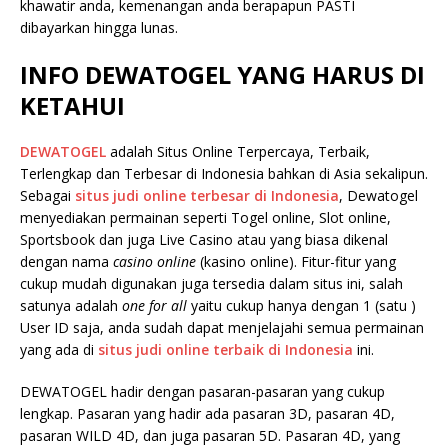
khawatir anda, kemenangan anda berapapun PASTI
dibayarkan hingga lunas.
INFO DEWATOGEL YANG HARUS DI
KETAHUI
DEWATOGEL
adalah Situs Online Terpercaya, Terbaik,
Terlengkap dan Terbesar di Indonesia bahkan di Asia sekalipun.
Sebagai
situs judi online terbesar di Indonesia
, Dewatogel
menyediakan permainan seperti Togel online, Slot online,
Sportsbook dan juga Live Casino atau yang biasa dikenal
dengan nama
casino online
(kasino online). Fitur-fitur yang
cukup mudah digunakan juga tersedia dalam situs ini, salah
satunya adalah
one for all
yaitu cukup hanya dengan 1 (satu )
User ID saja, anda sudah dapat menjelajahi semua permainan
yang ada di
situs judi online terbaik di Indonesia
ini.
DEWATOGEL hadir dengan pasaran-pasaran yang cukup
lengkap. Pasaran yang hadir ada pasaran 3D, pasaran 4D,
pasaran WILD 4D, dan juga pasaran 5D. Pasaran 4D, yang