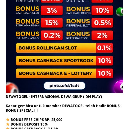
DEWATOGEL - INTERNASIONAL DEWA GRUP (IDN PLAY)
Kabar gembira untuk member DEWATOGEL telah Hadir
BONUS-
BONUS SPECIAL
!!!
BONUS FREE CHIPS RP. 25,000
BONUS DEPOSIT 10%
BONUS CASHBACK SLOT 3%