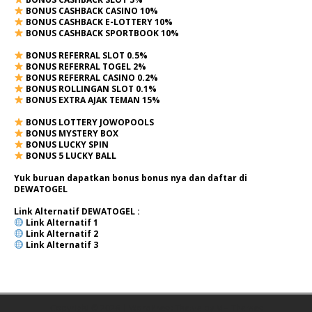
BONUS CASHBACK CASINO 10%
BONUS CASHBACK E-LOTTERY 10%
BONUS CASHBACK SPORTBOOK 10%
BONUS REFERRAL SLOT 0.5%
BONUS REFERRAL TOGEL 2%
BONUS REFERRAL CASINO 0.2%
BONUS ROLLINGAN SLOT 0.1%
BONUS EXTRA AJAK TEMAN 15%
BONUS LOTTERY JOWOPOOLS
BONUS MYSTERY BOX
BONUS LUCKY SPIN
BONUS 5 LUCKY BALL
Yuk buruan dapatkan bonus bonus nya dan daftar di
DEWATOGEL
Link Alternatif
DEWATOGEL
:
Link Alternatif 1
Link Alternatif 2
Link Alternatif 3
Copyright © 2026 | WordPress Theme by
MH Themes