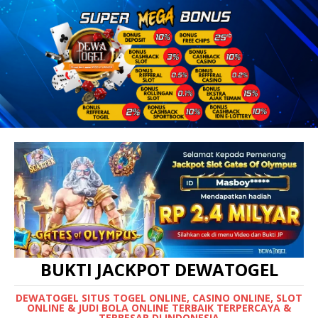
BUKTI JACKPOT DEWATOGEL
DEWATOGEL SITUS TOGEL ONLINE, CASINO ONLINE, SLOT
ONLINE & JUDI BOLA ONLINE TERBAIK TERPERCAYA &
TERBESAR DI INDONESIA