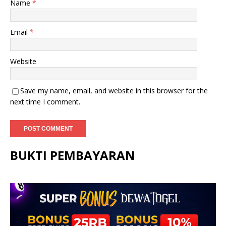
Name
*
Email
*
Website
Save my name, email, and website in this browser for the
next time I comment.
BUKTI PEMBAYARAN