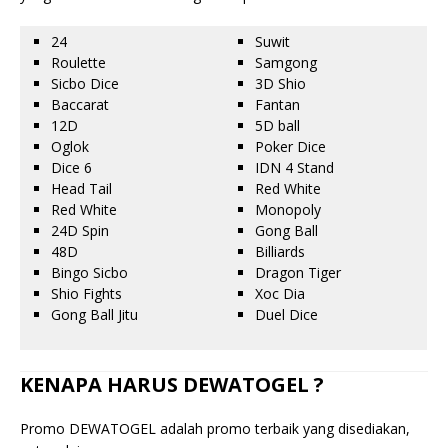
24
Suwit
Roulette
Samgong
Sicbo Dice
3D Shio
Baccarat
Fantan
12D
5D ball
Oglok
Poker Dice
Dice 6
IDN 4 Stand
Head Tail
Red White
Red White
Monopoly
24D Spin
Gong Ball
48D
Billiards
Bingo Sicbo
Dragon Tiger
Shio Fights
Xoc Dia
Gong Ball Jitu
Duel Dice
KENAPA HARUS DEWATOGEL ?
Promo DEWATOGEL adalah promo terbaik yang disediakan,