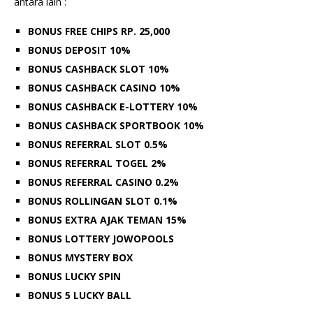
antara lain :
BONUS FREE CHIPS RP. 25,000
BONUS DEPOSIT 10%
BONUS CASHBACK SLOT 10%
BONUS CASHBACK CASINO 10%
BONUS CASHBACK E-LOTTERY 10%
BONUS CASHBACK SPORTBOOK 10%
BONUS REFERRAL SLOT 0.5%
BONUS REFERRAL TOGEL 2%
BONUS REFERRAL CASINO 0.2%
BONUS ROLLINGAN SLOT 0.1%
BONUS EXTRA AJAK TEMAN 15%
BONUS LOTTERY JOWOPOOLS
BONUS MYSTERY BOX
BONUS LUCKY SPIN
BONUS 5 LUCKY BALL