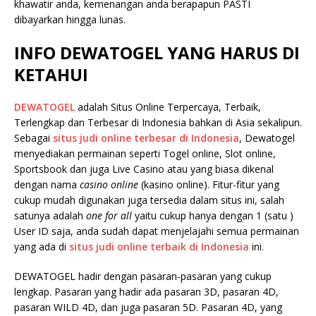
khawatir anda, kemenangan anda berapapun PASTI
dibayarkan hingga lunas.
INFO DEWATOGEL YANG HARUS DI
KETAHUI
DEWATOGEL
adalah Situs Online Terpercaya, Terbaik,
Terlengkap dan Terbesar di Indonesia bahkan di Asia sekalipun.
Sebagai
situs judi online terbesar di Indonesia
, Dewatogel
menyediakan permainan seperti Togel online, Slot online,
Sportsbook dan juga Live Casino atau yang biasa dikenal
dengan nama
casino online
(kasino online). Fitur-fitur yang
cukup mudah digunakan juga tersedia dalam situs ini, salah
satunya adalah
one for all
yaitu cukup hanya dengan 1 (satu )
User ID saja, anda sudah dapat menjelajahi semua permainan
yang ada di
situs judi online terbaik di Indonesia
ini.
DEWATOGEL hadir dengan pasaran-pasaran yang cukup
lengkap. Pasaran yang hadir ada pasaran 3D, pasaran 4D,
pasaran WILD 4D, dan juga pasaran 5D. Pasaran 4D, yang