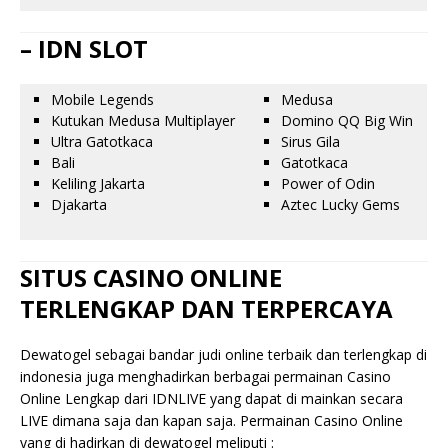
– IDN SLOT
Mobile Legends
Medusa
Kutukan Medusa Multiplayer
Domino QQ Big Win
Ultra Gatotkaca
Sirus Gila
Bali
Gatotkaca
Keliling Jakarta
Power of Odin
Djakarta
Aztec Lucky Gems
SITUS CASINO ONLINE
TERLENGKAP DAN TERPERCAYA
Dewatogel sebagai bandar judi online terbaik dan terlengkap di
indonesia juga menghadirkan berbagai permainan Casino
Online Lengkap dari IDNLIVE yang dapat di mainkan secara
LIVE dimana saja dan kapan saja. Permainan Casino Online
yang di hadirkan di dewatogel meliputi :