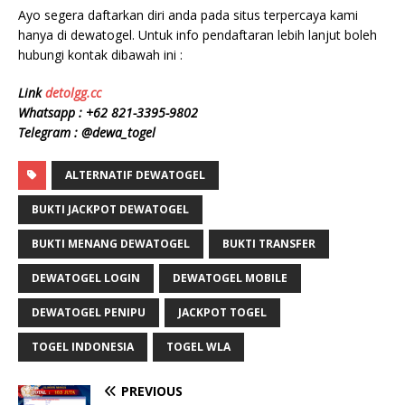
Ayo segera daftarkan diri anda pada situs terpercaya kami
hanya di dewatogel. Untuk info pendaftaran lebih lanjut boleh
hubungi kontak dibawah ini :
Link
detolgg.cc
Whatsapp :
+62 8
21-3395-9802
Telegram : @dewa_togel
ALTERNATIF DEWATOGEL
BUKTI JACKPOT DEWATOGEL
BUKTI MENANG DEWATOGEL
BUKTI TRANSFER
DEWATOGEL LOGIN
DEWATOGEL MOBILE
DEWATOGEL PENIPU
JACKPOT TOGEL
TOGEL INDONESIA
TOGEL WLA
PREVIOUS