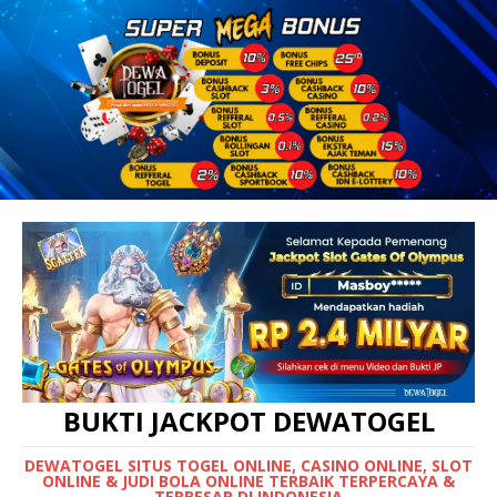
BUKTI JACKPOT DEWATOGEL
DEWATOGEL SITUS TOGEL ONLINE, CASINO ONLINE, SLOT
ONLINE & JUDI BOLA ONLINE TERBAIK TERPERCAYA &
TERBESAR DI INDONESIA