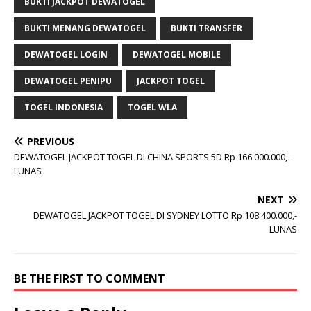
BUKTI JACKPOT DEWATOGEL
BUKTI MENANG DEWATOGEL
BUKTI TRANSFER
DEWATOGEL LOGIN
DEWATOGEL MOBILE
DEWATOGEL PENIPU
JACKPOT TOGEL
TOGEL INDONESIA
TOGEL WLA
PREVIOUS
DEWATOGEL JACKPOT TOGEL DI CHINA SPORTS 5D Rp 166.000.000,-
LUNAS
NEXT
DEWATOGEL JACKPOT TOGEL DI SYDNEY LOTTO Rp 108.400.000,-
LUNAS
BE THE FIRST TO COMMENT