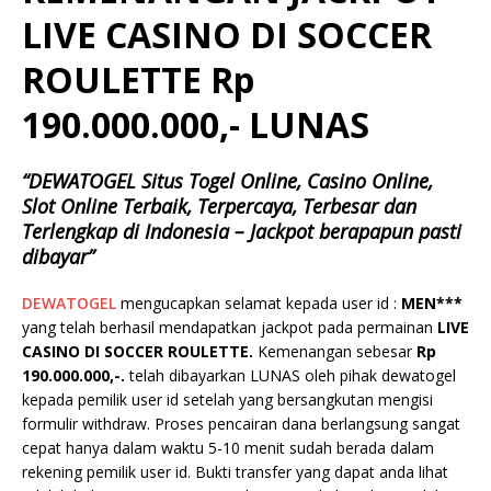
LIVE CASINO DI SOCCER
ROULETTE Rp
190.000.000,- LUNAS
“DEWATOGEL Situs Togel Online, Casino Online,
Slot Online Terbaik, Terpercaya, Terbesar dan
Terlengkap di Indonesia – Jackpot berapapun pasti
dibayar”
DEWATOGEL
mengucapkan selamat kepada user id :
MEN***
yang telah berhasil mendapatkan jackpot pada permainan
LIVE
CASINO DI SOCCER ROULETTE.
Kemenangan sebesar
Rp
190.000.000,-.
telah dibayarkan LUNAS oleh pihak dewatogel
kepada pemilik user id setelah yang bersangkutan mengisi
formulir withdraw. Proses pencairan dana berlangsung sangat
cepat hanya dalam waktu 5-10 menit sudah berada dalam
rekening pemilik user id. Bukti transfer yang dapat anda lihat