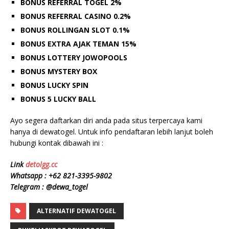
BONUS REFERRAL TOGEL 2%
BONUS REFERRAL CASINO 0.2%
BONUS ROLLINGAN SLOT 0.1%
BONUS EXTRA AJAK TEMAN 15%
BONUS LOTTERY JOWOPOOLS
BONUS MYSTERY BOX
BONUS LUCKY SPIN
BONUS 5 LUCKY BALL
Ayo segera daftarkan diri anda pada situs terpercaya kami
hanya di dewatogel. Untuk info pendaftaran lebih lanjut boleh
hubungi kontak dibawah ini :
Link
detolgg.cc
Whatsapp :
+62 8
21-3395-9802
Telegram : @dewa_togel
ALTERNATIF DEWATOGEL