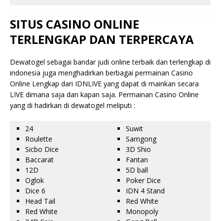
SITUS CASINO ONLINE
TERLENGKAP DAN TERPERCAYA
Dewatogel sebagai bandar judi online terbaik dan terlengkap di
indonesia juga menghadirkan berbagai permainan Casino
Online Lengkap dari IDNLIVE yang dapat di mainkan secara
LIVE dimana saja dan kapan saja. Permainan Casino Online
yang di hadirkan di dewatogel meliputi :
24
Suwit
Roulette
Samgong
Sicbo Dice
3D Shio
Baccarat
Fantan
12D
5D ball
Oglok
Poker Dice
Dice 6
IDN 4 Stand
Head Tail
Red White
Red White
Monopoly