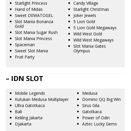
Starlight Princess
Candy Village
Hand of Midas
Starlight Christmas
Sweet DEWATOGEL
Joker Jewels
Slot Mania Bonanza
5 Lion Gold
Gold
5 Lion Gold Megaways
Slot Mania Sugar Rush
Wild West Gold
Slot Mania Princess
Wild West Megaways
Spaceman
Slot Mania Gates
Sweet Slot Mania
Olympus
Fruit Party
– IDN SLOT
Mobile Legends
Medusa
Kutukan Medusa Multiplayer
Domino QQ Big Win
Ultra Gatotkaca
Sirus Gila
Bali
Gatotkaca
Keliling Jakarta
Power of Odin
Djakarta
Aztec Lucky Gems